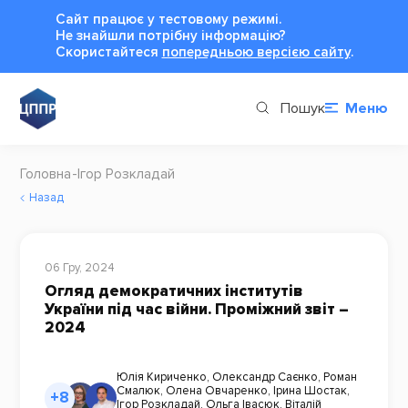
Сайт працює у тестовому режимі.
Не знайшли потрібну інформацію?
Cкористайтеся
попередньою версією сайту
.
Пошук
Меню
Головна
Ігор Розкладай
Назад
06 Гру, 2024
Огляд демократичних інститутів
України під час війни. Проміжний звіт –
2024
Юлія Кириченко
,
Олександр Саєнко
,
Роман
Смалюк
,
Олена Овчаренко
,
Ірина Шостак
,
+8
Ігор Розкладай
,
Ольга Івасюк
,
Віталій