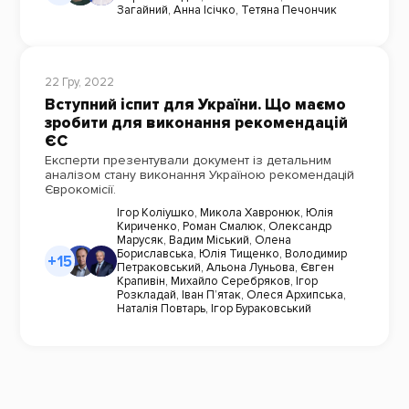
Загайний
,
Анна Ісічко
,
Тетяна Печончик
22 Гру, 2022
Вступний іспит для України. Що маємо
зробити для виконання рекомендацій
ЄС
Експерти презентували документ із детальним
аналізом стану виконання Україною рекомендацій
Єврокомісії.
Ігор Коліушко
,
Микола Хавронюк
,
Юлія
Кириченко
,
Роман Смалюк
,
Олександр
Марусяк
,
Вадим Міський
,
Олена
Бориславська
,
Юлія Тищенко
,
Володимир
+15
Петраковський
,
Альона Луньова
,
Євген
Крапивін
,
Михайло Серебряков
,
Ігор
Розкладай
,
Іван П’ятак
,
Олеся Архипська
,
Наталія Повтарь
,
Ігор Бураковський