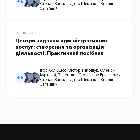
+6
Степан Ванько
,
Дітер Шиманке
,
Віталій
Загайний
01 Січ, 2010
Центри надання адміністративних
послуг: створення та організація
діяльності: Практичний посібник
Ігор Коліушко
,
Віктор Тимощук
,
Олексій
Курінний
,
Валентина Стоян
,
Ігор Бригілевич
,
+6
Степан Ванько
,
Дітер Шиманке
,
Віталій
Загайний