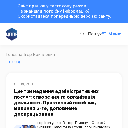
Сайт працює у тестовому режимі.
Не знайшли потрібну інформацію?
Cкористайтеся
попередньою версією сайту
.
Пошук
Меню
Головна
Ігор Бригілевич
Назад
01 Січ, 2011
Центри надання адміністративних
послуг: створення та організація
діяльності. Практичний посібник,
Видання 2-ге, доповнене і
доопрацьоване
Ігор Коліушко
,
Віктор Тимощук
,
Олексій
Курінний
,
Валентина Стоян
,
Ігор Бригілевич
,