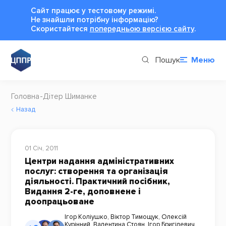
Сайт працює у тестовому режимі.
Не знайшли потрібну інформацію?
Cкористайтеся
попередньою версією сайту
.
Пошук
Меню
Головна
Дітер Шиманке
Назад
01 Січ, 2011
Центри надання адміністративних
послуг: створення та організація
діяльності. Практичний посібник,
Видання 2-ге, доповнене і
доопрацьоване
Ігор Коліушко
,
Віктор Тимощук
,
Олексій
Курінний
,
Валентина Стоян
,
Ігор Бригілевич
,