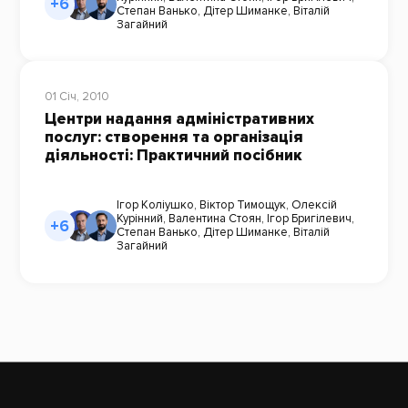
+6
Степан Ванько
,
Дітер Шиманке
,
Віталій
Загайний
01 Січ, 2010
Центри надання адміністративних
послуг: створення та організація
діяльності: Практичний посібник
Ігор Коліушко
,
Віктор Тимощук
,
Олексій
Курінний
,
Валентина Стоян
,
Ігор Бригілевич
,
+6
Степан Ванько
,
Дітер Шиманке
,
Віталій
Загайний