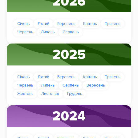
2026
Січень
Лютий
Березень
Квітень
Травень
Червень
Липень
Серпень
2025
Січень
Лютий
Березень
Квітень
Травень
Червень
Липень
Серпень
Вересень
Жовтень
Листопад
Грудень
2024