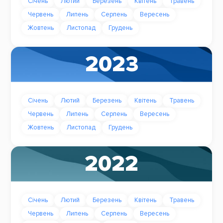
Січень
Лютий
Березень
Квітень
Травень
Червень
Липень
Серпень
Вересень
Жовтень
Листопад
Грудень
2023
Січень
Лютий
Березень
Квітень
Травень
Червень
Липень
Серпень
Вересень
Жовтень
Листопад
Грудень
2022
Січень
Лютий
Березень
Квітень
Травень
Червень
Липень
Серпень
Вересень