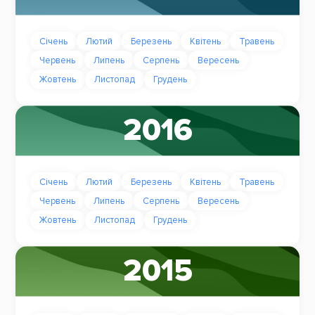
Січень
Лютий
Березень
Квітень
Травень
Червень
Липень
Серпень
Вересень
Жовтень
Листопад
Грудень
2016
Січень
Лютий
Березень
Квітень
Травень
Червень
Липень
Серпень
Вересень
Жовтень
Листопад
Грудень
2015