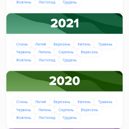
Жовтень
Листопад
Грудень
2021
Січень
Лютий
Березень
Квітень
Травень
Червень
Липень
Серпень
Вересень
Жовтень
Листопад
Грудень
2020
Січень
Лютий
Березень
Квітень
Травень
Червень
Липень
Серпень
Вересень
Жовтень
Листопад
Грудень