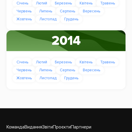
Січень
Лютий
Березень
Квітень
Травень
Червень
Липень
Серпень
Вересень
Жовтень
Листопад
Грудень
2014
Січень
Лютий
Березень
Квітень
Травень
Червень
Липень
Серпень
Вересень
Жовтень
Листопад
Грудень
Команда
Видання
Звіти
Проєкти
Партнери