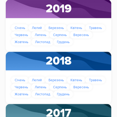
2019
Січень
Лютий
Березень
Квітень
Травень
Червень
Липень
Серпень
Вересень
Жовтень
Листопад
Грудень
2018
Січень
Лютий
Березень
Квітень
Травень
Червень
Липень
Серпень
Вересень
Жовтень
Листопад
Грудень
2017