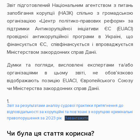
Звіт підготовлений Національним агентством з питань
запобігання корупції (НАЗК) спільно з громадською
організацією «Центр політико-правових реформ» за
підтримки Антикорупційної ініціативи ЄC (EUACI)
провідної антикорупційної програми в Україні, що
фінансується ЄС, співфінансується і впроваджується
Міністерством закордонних справ Данії.
Думки та погляди, висловлені експертами та/або
організаціями в цьому звіті, не обов’язково
відображають позицію ЕUАСІ, Європейського Союзу
чи Міністерства закордонних справ Данії.
Звіт за результатами аналізу судової практики притягнення до
відповідальності за корупційні та пов’язані з корупцією кримінальні
правопорушення за 2023 рік
Завантажити
Чи була ця стаття корисна?