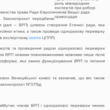
роль міжнародних
експертів при доборі
членів Вищої ради
ховенства права Ради Європи
правосуддя
8
. Законопроєкт передбачає
 (далі – ВРП) шляхом створення Етичної ради, яка
есійної етики, а також проведе одноразову перевірку
о в експертному
аналізі
ЦППР).
спертів та проведення радою одноразової перевірки
ення ВРП новими повноваженнями можливе лише після
реформа, яка омине функціонування ВРП та питання
вок Венеційської комісії та зазначив, що він також
(законопроєкт №3711д).
айбутніх членів ВРП і одноразової перевірки чинних