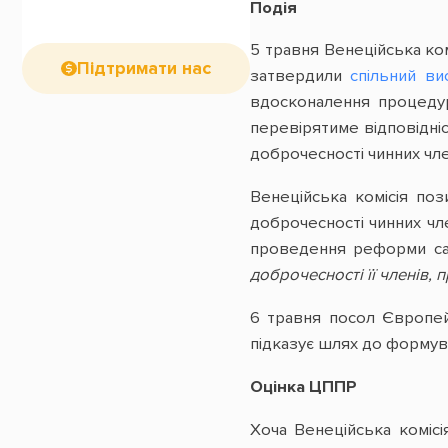
Подія
5 травня Венеційська ко
Підтримати нас
затвердили
спільний ви
вдосконалення процедур
перевірятиме відповідні
доброчесності чинних чле
Венеційська комісія по
доброчесності чинних ч
проведення реформи сам
доброчесності її членів, 
6 травня посол Європей
підказує шлях до формува
Оцінка ЦППР
Хоча Венеційська комісі