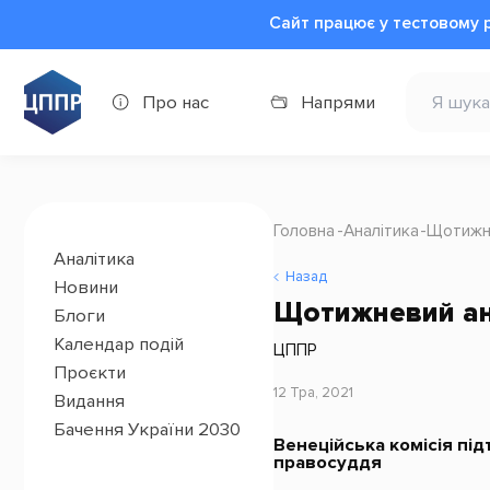
Сайт працює у тестовому 
Про нас
Напрями
Головна
Аналітика
Щотижне
Аналітика
Назад
Новини
Щотижневий ана
Блоги
Календар подій
ЦППР
Проєкти
12 Тра, 2021
Видання
Бачення України 2030
Венеційська комісія пі
правосуддя