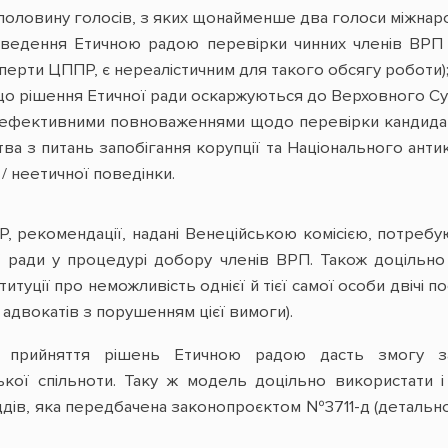
половину голосів, з яких щонайменше два голоси міжнаро
ведення Етичною радою перевірки чинних членів ВРП (
ерти ЦППР, є нереалістичним для такого обсягу роботи)
що рішення Етичної ради оскаржуються до Верховного Суду
 ефективними повноваженнями щодо перевірки кандидаті
тва з питань запобігання корупції та Національного ант
/ неетичної поведінки.
, рекомендації, надані Венеційською комісією, потреб
 ради у процедурі добору членів ВРП. Також доцільн
туції про неможливість однієї й тієї самої особи двічі п
 адвокатів з порушенням цієї вимоги).
 прийняття рішень Етичною радою дасть змогу за
ької спільноти. Таку ж модель доцільно використати і
 суддів, яка передбачена законопроєктом №3711-д (детал