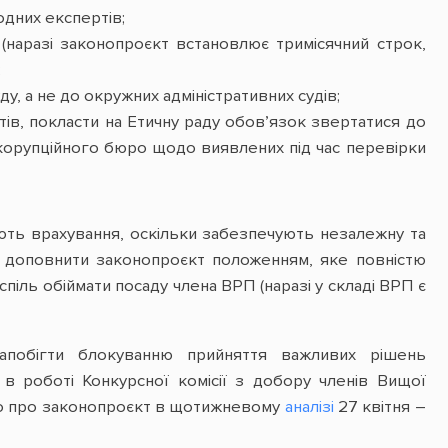
дних експертів;
наразі законопроєкт встановлює тримісячний строк,
;
, а не до окружних адміністративних судів;
в, покласти на Етичну раду обов’язок звертатися до
икорупційного бюро щодо виявлених під час перевірки
ують врахування, оскільки забезпечують незалежну та
о доповнити законопроєкт положенням, яке повністю
оспіль обіймати посаду члена ВРП (наразі у складі ВРП є
побігти блокуванню прийняття важливих рішень
 в роботі Конкурсної комісії з добору членів Вищої
ьно про законопроєкт в щотижневому
аналізі
27 квітня –