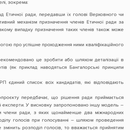
лі, зокрема:
 Етичної ради, передавши їх голові Верховного чи
ивний механізм призначення членів Етичної ради за
такому випадку призначення таких членів також може
имогою про успішне проходження ними кваліфікаційного
 рекомендовано це зробити або шляхом деталізації в
ртів (як приклад наводяться Бангалорські принципи
П єдиний список всіх кандидатів, які відповідають
опроєкту передбачає, що рішення ради приймається
ні експерти. У висновку запропоновано іншу модель –
ри члени ради, з яких щонайменше два міжнародних
оділу голосів при голосуванні – шляхом проведення
 змінить розподіл голосів, то вважається прийнятим