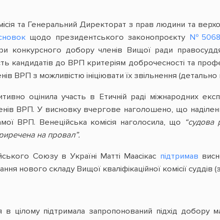
місія та Генеральний Директорат з прав людини та вер
сновок
щодо президентського законопроєкту
№506
и конкурсного добору членів Вищої ради правосуддя
сть кандидатів до ВРП критеріям доброчесності та проф
нів ВРП з можливістю ініціювати їх звільнення (детальн
зитивно оцінила участь в Етичній раді міжнародних ек
ленів ВРП. У висновку вчергове наголошено, що наділ
ої ВРП. Венеційська комісія наголосила, що
“судова 
приречена на провал”.
ського Союзу в Україні Матті Маасікас
підтримав
висно
ння нового складу Вищої кваліфікаційної комісії суддів 
я в цілому підтримала запропонований підхід добору м