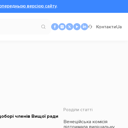
опередньою версією сайту
.
Контакти
Ua
Розділи статті
доборі членів Вищої ради
Венеційська комісія
підтримала вирішальну