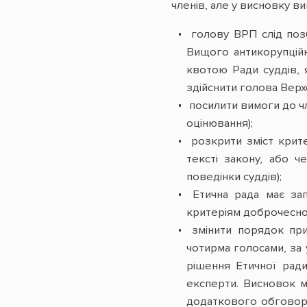
членів, але у висновку в
голову ВРП слід поз
Вищого антикорупційн
квотою Ради суддів, 
здійснити голова Вер
посилити вимоги до чл
оцінювання);
розкрити зміст крите
тексті закону, або ч
поведінки суддів);
Етична рада має запр
критеріям доброчеснос
змінити порядок при
чотирма голосами, за
рішення Етичної рад
експерти. Висновок м
додаткового обговоре