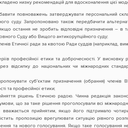
икладено низку рекомендацій для вдосконалення цієї моде
бавити повноважень затверджувати персональний склад
ого суду. Запропоновано також передбачити альтернат
якщо остання не зробить відповідні призначення – в 
ховного Суду або Вищого антикорупційного суду;
енів Етичної ради за квотою Ради суддів (наприклад, в
ріїв професійної етики та доброчесності. У висновку
ерез відсилку до національних чи міжнародних станда
опонувати суб’єктам призначення (обрання) членів ВР
ті та професійної етики;
йняття рішень Етичною радою. Чинна редакція закон
 умови, що за таке рішення проголосували всі міжнарод
и вважається прийнятим, якщо його підтримало чоти
істить пропозицію врегулювати ситуацію рівного розп
ння та нового голосування. Якщо таке голосування не