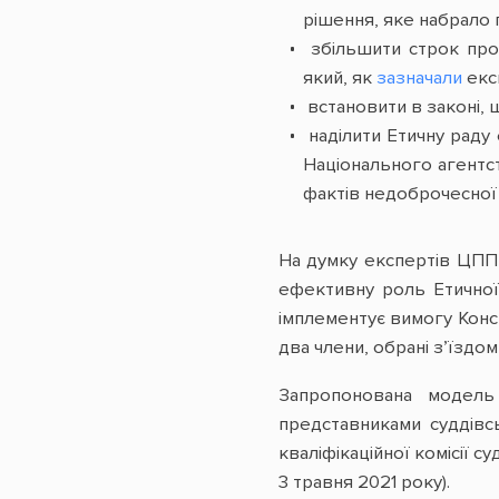
рішення, яке набрало 
збільшити строк про
який, як
зазначали
експ
встановити в законі, 
наділити Етичну раду
Національного агентс
фактів недоброчесної 
На думку експертів ЦППР
ефективну роль Етичної
імплементує вимогу Консти
два члени, обрані з’їздом
Запропонована модель
представниками суддівс
кваліфікаційної комісії
3 травня 2021 року).