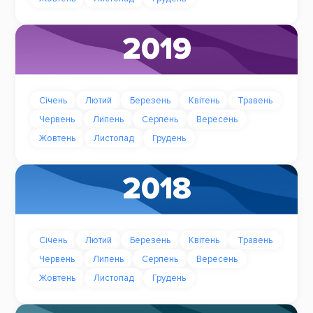
2019
Січень
Лютий
Березень
Квітень
Травень
Червень
Липень
Серпень
Вересень
Жовтень
Листопад
Грудень
2018
Січень
Лютий
Березень
Квітень
Травень
Червень
Липень
Серпень
Вересень
Жовтень
Листопад
Грудень