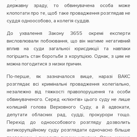
державну зраду, то обвинувачена особа може
клопотати про те, щоб таке провадження розглядав не
суддя одноособово, а колегія суддів.
До ухвалення Закону 3655 окремі експерти
висловлювали побоювання, що він матиме негативний
вплив на суди загальної юрисдикції та навпаки
погіршить стан боротьби з корупцією. Однак, з цим не
можна погодитися з низки причин.
По-перше, як зазначалося вище, наразі ВАКС
розглядає всі кримінальні провадження колегіально,
незалежно від тяжкості правопорушення та особи
обвинуваченого. Серед «клієнтів» цього суду не лише
колишній голова Верховного Суду, а й адвокати,
депутати обласних рад, судді, прокурори тощо.
Перехід до одноособового розгляду дозволить
антикорупційному суду розглядати одночасно більше