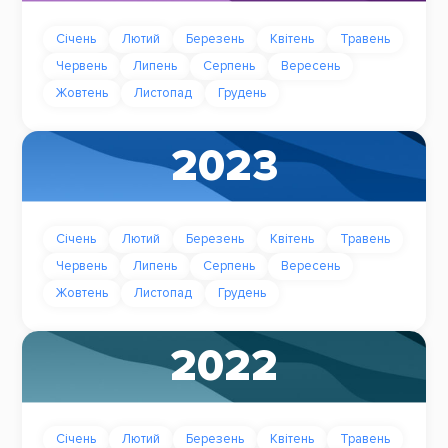
Січень
Лютий
Березень
Квітень
Травень
Червень
Липень
Серпень
Вересень
Жовтень
Листопад
Грудень
2023
Січень
Лютий
Березень
Квітень
Травень
Червень
Липень
Серпень
Вересень
Жовтень
Листопад
Грудень
2022
Січень
Лютий
Березень
Квітень
Травень