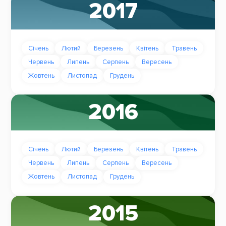
2017
Січень
Лютий
Березень
Квітень
Травень
Червень
Липень
Серпень
Вересень
Жовтень
Листопад
Грудень
2016
Січень
Лютий
Березень
Квітень
Травень
Червень
Липень
Серпень
Вересень
Жовтень
Листопад
Грудень
2015