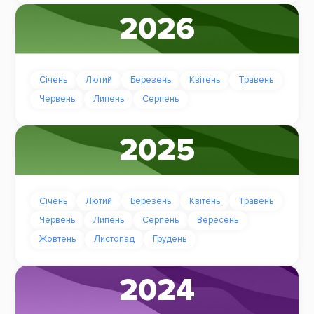
2026
Січень
Лютий
Березень
Квітень
Травень
Червень
Липень
Серпень
2025
Січень
Лютий
Березень
Квітень
Травень
Червень
Липень
Серпень
Вересень
Жовтень
Листопад
Грудень
2024