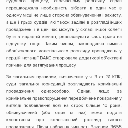
судового процесу, своєчасному розгляду справ
перешкоджала необхідність зібрати в один час в
одному місці не лише сторони обвинувачення і захисту,
а ще і трьох суддів, які також задіяні в розгляді інших
проваджень, і в цей час можуть у складі іншої колегії
бути в нарадчій кімнаті, реалізовувати своє право на
відпустку тощо. Таким чином, законодавча вимога
обов’язкового колегіального розгляду проваджень у
першій інстанції ВАКС створювала додаткові об’єктивні
причини для затягування процесу.
За загальним правилом, визначеним у ч. 3 ст. 31 КПК,
суди загальної юрисдикції розглядають кримінальні
провадження одноособово. Однак, якщо за
кримінальне правопорушення передбачене покарання у
вигляді позбавлення волі на строк більше 10 років,
обвинувачений (або один із них) може подати
клопотання про колегіальний розгляд такого
провадження. Після набрання чинності Законом 3655