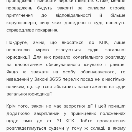
проваджень і виносити вироки швидше. Отже, менше
проваджень будуть закриті за спливом строків
притягнення до відповідальності й більше
корупціонерів, вину яких доведено в суді, понесуть
справедливе покарання.
По-друге, зміни, що вносяться до КПК, лише
незначною мірою стосуються судів загальної
юрисдикції. Для них правило колегіального розгляду
за клопотанням обвинуваченого існувало і раніше.
Якщо ж зважати на особу обвинуваченого, то
наведений у Законі 3655 перелік посад не є настільки
великим, що суттєво збільшить навантаження на суди
загальної юрисдикції.
Крім того, закон не має зворотної дії і цей принцип
додатково закріплений у прикінцевих положеннях
щодо змін до ст. 31 КПК. Тобто провадження
розглядатимуться судами у тому ж складі, в якому