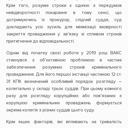
Крім того, розумні строки є однією з передумов
невідворотності покарання в тому сенсі, що
дотримуючись їх прокурор, слідчий суддя, суд
докладають усіх зусиль для мінімізації імовірності
закриття провадження у зв’язку зі спливом строків
притягнення до відповідальності.
Однак від початку своєї роботи у 2019 році ВАКС
стикнувся з об’єктивною проблемою в частині
забезпечення розумних строків кримінального
провадження. Для його першої інстанції частиною 12 ст.
31 КПК визначений особливий порядок розгляду –
колегіально у складі трьох суддів. При цьому кожного
разу для розгляду корупційних або пов’язаних з
корупцією кримінальних проваджень формується
окрема колегія з різних суддів цього суду.
Крім інших факторів, які впливають на тривалість