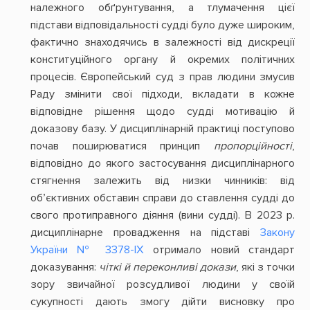
належного обґрунтування, а тлумачення цієї
підстави відповідальності судді було дуже широким,
фактично знаходячись в залежності від дискреції
конституційного органу й окремих політичних
процесів. Європейський суд з прав людини змусив
Раду змінити свої підходи, вкладати в кожне
відповідне рішення щодо судді мотивацію й
доказову базу. У дисциплінарній практиці поступово
почав поширюватися принцип
пропорційності
,
відповідно до якого застосування дисциплінарного
стягнення залежить від низки чинників: від
об’єктивних обставин справи до ставлення судді до
свого протиправного діяння (вини судді). В 2023 р.
дисциплінарне провадження на підставі
Закону
України № 3378-IX
отримало новий стандарт
доказування:
чіткі й переконливі докази
, які з точки
зору звичайної розсудливої людини у своїй
сукупності дають змогу дійти висновку про