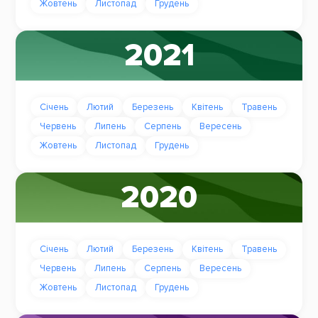
Жовтень
Листопад
Грудень
2021
Січень
Лютий
Березень
Квітень
Травень
Червень
Липень
Серпень
Вересень
Жовтень
Листопад
Грудень
2020
Січень
Лютий
Березень
Квітень
Травень
Червень
Липень
Серпень
Вересень
Жовтень
Листопад
Грудень