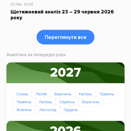
01 Лип, 2026
Щотижневий аналіз 23 – 29 червня 2026
року
Переглянути все
Аналітика за попередні роки
2027
Січень
Лютий
Березень
Квітень
Травень
Червень
Липень
Серпень
Вересень
Жовтень
Листопад
Грудень