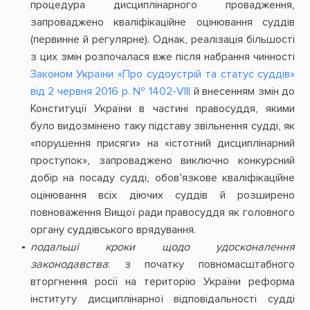
процедура дисциплінарного провадження,
запроваджено кваліфікаційне оцінювання суддів
(первинне й регулярне). Однак, реалізація більшості
з цих змін розпочалася вже після набрання чинності
Законом України «Про судоустрій та статус суддів»
від 2 червня 2016 р. № 1402-VIII
й внесенням змін до
Конституції України в частині правосуддя, якими
було видозмінено таку підставу звільнення судді, як
«порушення присяги» на «істотний дисциплінарний
проступок», запроваджено виключно конкурсний
добір на посаду судді, обов’язкове кваліфікаційне
оцінювання всіх діючих суддів й розширено
повноваження Вищої ради правосуддя як головного
органу суддівського врядування.
подальші кроки щодо удосконалення
законодавства
: з початку повномасштабного
вторгнення росії на територію України реформа
інституту дисциплінарної відповідальності судді