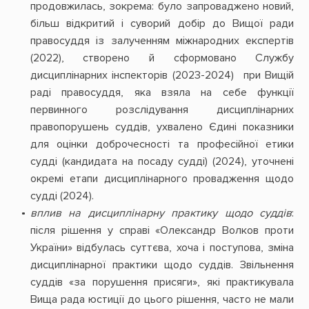
продовжилась, зокрема: було запроваджено новий,
більш відкритий і суворий добір до Вищої ради
правосуддя із залученням міжнародних експертів
(2022), створено й сформовано Службу
дисциплінарних інспекторів (2023-2024) при Вищій
раді правосуддя, яка взяла на себе функції
первинного розслідування дисциплінарних
правопорушень суддів, ухвалено Єдині показники
для оцінки доброчесності та професійної етики
судді (кандидата на посаду судді) (2024), уточнені
окремі етапи дисциплінарного провадження щодо
судді (2024).
вплив на дисциплінарну практику щодо суддів
:
після рішення у справі «Олександр Волков проти
України» відбулась суттєва, хоча і поступова, зміна
дисциплінарної практики щодо суддів. Звільнення
суддів «за порушення присяги», які практикувала
Вища рада юстиції до цього рішення, часто не мали