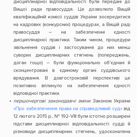
дисциплінарної відповідальності були передані до
Вищої ради правосуддя. Це дозволило Вищій
кваліфікаційній комісії суддів України зосередитися
на кадрових (конкурсних) процедурах, а Вищій раді
правосуддя – на забезпеченні єдності
дисциплінарної практики. Таким чином, процедури
звільнення суддів і застосування до них менш
суворих дисциплінарних стягнень (попереджень,
доган тощо) – були функціонально об’єднані й
сконцентровані в єдиному органі суддівського
врядування. В довгостроковій перспективі це
позитивно вплинуло на забезпечення єдності
відповідної практики.
першочергові законодавчі зміни
: Законом України
«Про забезпечення права на справедливий суд»
від
12 лютого 2015 р., № 192-VIII були істотно розширені
підстави дисциплінарної відповідальності судді й
різновиди дисциплінарних стягнень, удосконалена