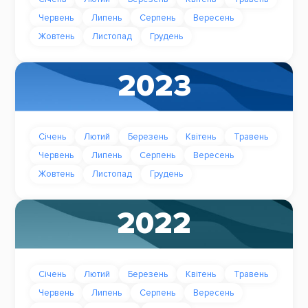
Червень
Липень
Серпень
Вересень
Жовтень
Листопад
Грудень
2023
Січень
Лютий
Березень
Квітень
Травень
Червень
Липень
Серпень
Вересень
Жовтень
Листопад
Грудень
2022
Січень
Лютий
Березень
Квітень
Травень
Червень
Липень
Серпень
Вересень