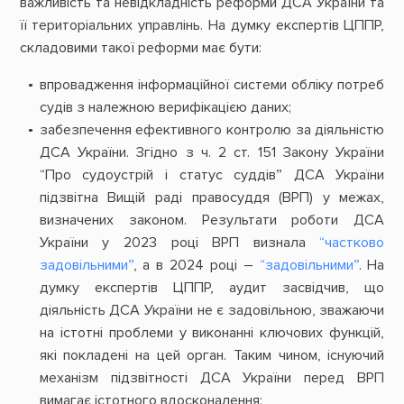
важливість та невідкладність реформи ДСА України та
її територіальних управлінь. На думку експертів ЦППР,
складовими такої реформи має бути:
впровадження інформаційної системи обліку потреб
судів з належною верифікацією даних;
забезпечення ефективного контролю за діяльністю
ДСА України. Згідно з ч. 2 ст. 151 Закону України
“Про судоустрій і статус суддів” ДСА України
підзвітна Вищій раді правосуддя (ВРП) у межах,
визначених законом. Результати роботи ДСА
України у 2023 році ВРП визнала
“частково
задовільними”
, а в 2024 році –
“задовільними”
. На
думку експертів ЦППР, аудит засвідчив, що
діяльність ДСА України не є задовільною, зважаючи
на істотні проблеми у виконанні ключових функцій,
які покладені на цей орган. Таким чином, існуючий
механізм підзвітності ДСА України перед ВРП
вимагає істотного вдосконалення;