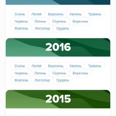
Січень
Лютий
Березень
Квітень
Травень
Червень
Липень
Серпень
Вересень
Жовтень
Листопад
Грудень
2016
Січень
Лютий
Березень
Квітень
Травень
Червень
Липень
Серпень
Вересень
Жовтень
Листопад
Грудень
2015