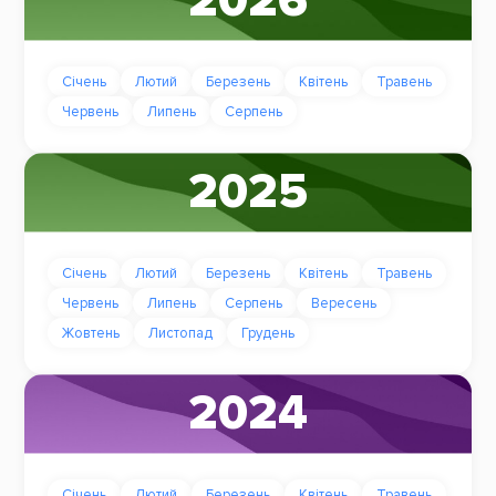
2026
Січень
Лютий
Березень
Квітень
Травень
Червень
Липень
Серпень
2025
Січень
Лютий
Березень
Квітень
Травень
Червень
Липень
Серпень
Вересень
Жовтень
Листопад
Грудень
2024
Січень
Лютий
Березень
Квітень
Травень