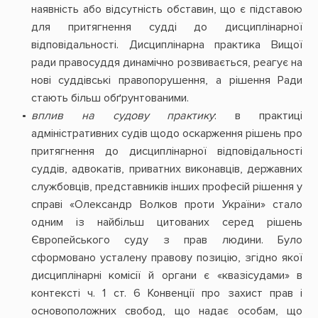
наявність або відсутність обставин, що є підставою
для притягнення судді до дисциплінарної
відповідальності. Дисциплінарна практика Вищої
ради правосуддя динамічно розвивається, реагує на
нові суддівські правопорушення, а рішення Ради
стають більш обґрунтованими.
вплив на судову практику
: в практиці
адміністративних судів щодо оскарження рішень про
притягнення до дисциплінарної відповідальності
суддів, адвокатів, приватних виконавців, державних
службовців, представників інших професій рішення у
справі «Олександр Волков проти України» стало
одним із найбільш цитованих серед рішень
Європейського суду з прав людини. Було
сформовано усталену правову позицію, згідно якої
дисциплінарні комісії й органи є «квазісудами» в
контексті ч. 1 ст. 6 Конвенції про захист прав і
основоположних свобод, що надає особам, що