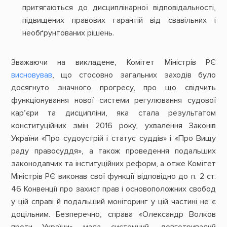
притягаються до дисциплінарної відповідальності,
підвищених правових гарантій від свавільних і
необґрунтованих рішень.
Зважаючи на викладене, Комітет Міністрів РЄ
висновував
, що стосовно загальних заходів було
досягнуто значного прогресу, про що свідчить
функціонування нової системи регулювання судової
кар’єри та дисципліни, яка стала результатом
конституційних змін 2016 року, ухвалення Законів
України «Про судоустрій і статус суддів» і «Про Вищу
раду правосуддя», а також проведення подальших
законодавчих та інституційних реформ, а отже Комітет
Міністрів РЄ виконав свої функції відповідно до п. 2 ст.
46 Конвенції про захист прав і основоположних свобод
у цій справі й подальший моніторинг у цій частині не є
доцільним. Безперечно, справа «Олександр Волков
проти України» мала системний, довготривалий