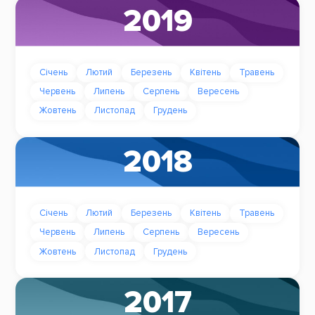
2019
Січень
Лютий
Березень
Квітень
Травень
Червень
Липень
Серпень
Вересень
Жовтень
Листопад
Грудень
2018
Січень
Лютий
Березень
Квітень
Травень
Червень
Липень
Серпень
Вересень
Жовтень
Листопад
Грудень
2017