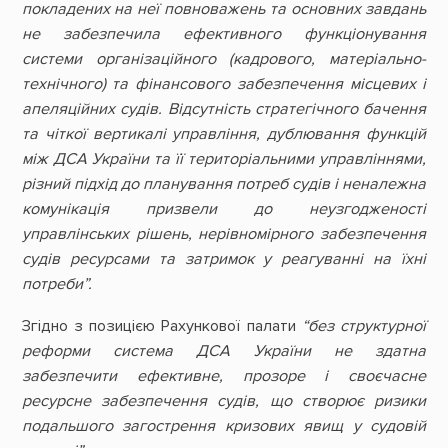
покладених на неї повноважень та основних завдань
не забезпечила ефективного функціонування
системи організаційного
(кадрового, матеріально-
технічного)
та фінансового забезпечення місцевих і
апеляційних судів
. Відсутність стратегічного бачення
та чіткої вертикалі управління, дублювання функцій
між ДСА України та її територіальними управліннями,
різний підхід до планування потреб судів і неналежна
комунікація призвели до неузгодженості
управлінських рішень, нерівномірного забезпечення
судів ресурсами та затримок у реагуванні на їхні
потреби”.
Згідно з позицією Рахункової палати
“без структурної
реформи система ДСА України не здатна
забезпечити ефективне, прозоре і своєчасне
ресурсне забезпечення судів, що створює ризики
подальшого загострення кризових явищ у судовій