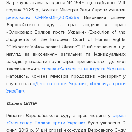
За результатами засідання № 1545, що відбулось 2-4
грудня 2025 р., Комітет Міністрів Ради Європи ухвалив
резолюцію CM/ResDH(2025)399
Виконання рішень
Європейського суду з прав людини у справі
«Олександр Волков проти України» (Execution of the
Judgments of the European Court of Human Rights
“Oleksandr Volkov against Ukraine”). В ній зазначено, що
нагляд за виконанням загальних та індивідуальних
заходів у вказаній групі справ припиняється, до якої
також належить
справа «Куликов та інші проти України»
.
Натомість, Комітет Міністрів продовжив моніторинг у
групі справ
«Денісов проти України»
,
«Головчук проти
України»
.
Оцінка ЦППР
Рішення Європейського суду з прав людини у
справі
«Олександр Волков проти України»
було ухвалено 9
січня 2013 р. У цій справі екс-суддя Верховного Суду