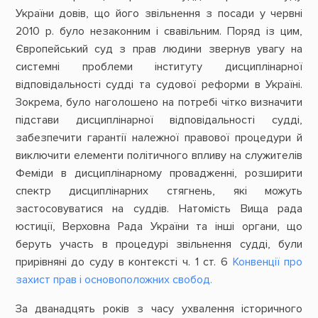
України довів, що його звільнення з посади у червні
2010 р. було незаконним і свавільним. Поряд із цим,
Європейський суд з прав людини звернув увагу на
системні проблеми інституту дисциплінарної
відповідальності судді та судової реформи в Україні.
Зокрема, було наголошено на потребі чітко визначити
підстави дисциплінарної відповідальності судді,
забезпечити гарантії належної правової процедури й
виключити елементи політичного впливу на служителів
Феміди в дисциплінарному провадженні, розширити
спектр дисциплінарних стягнень, які можуть
застосовуватися на суддів. Натомість Вища рада
юстиції, Верховна Рада України та інші органи, що
беруть участь в процедурі звільнення судді, були
прирівняні до суду в контексті ч. 1 ст. 6
Конвенції про
захист прав і основоположних свобод.
За дванадцять років з часу ухвалення історичного