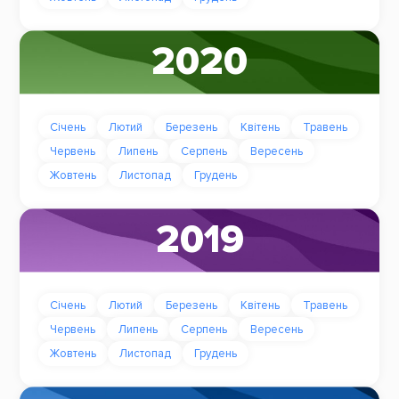
2020
Січень
Лютий
Березень
Квітень
Травень
Червень
Липень
Серпень
Вересень
Жовтень
Листопад
Грудень
2019
Січень
Лютий
Березень
Квітень
Травень
Червень
Липень
Серпень
Вересень
Жовтень
Листопад
Грудень