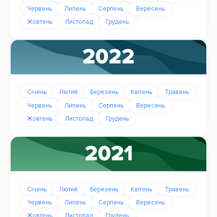
Червень
Липень
Серпень
Вересень
Жовтень
Листопад
Грудень
2022
Січень
Лютий
Березень
Квітень
Травень
Червень
Липень
Серпень
Вересень
Жовтень
Листопад
Грудень
2021
Січень
Лютий
Березень
Квітень
Травень
Червень
Липень
Серпень
Вересень
Жовтень
Листопад
Грудень