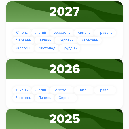
2027
Січень
Лютий
Березень
Квітень
Травень
Червень
Липень
Серпень
Вересень
Жовтень
Листопад
Грудень
2026
Січень
Лютий
Березень
Квітень
Травень
Червень
Липень
Серпень
2025