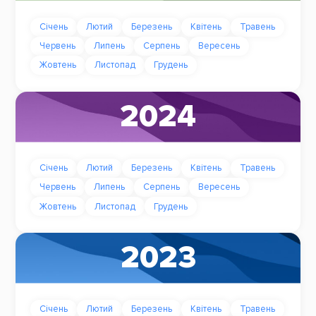
Січень
Лютий
Березень
Квітень
Травень
Червень
Липень
Серпень
Вересень
Жовтень
Листопад
Грудень
2024
Січень
Лютий
Березень
Квітень
Травень
Червень
Липень
Серпень
Вересень
Жовтень
Листопад
Грудень
2023
Січень
Лютий
Березень
Квітень
Травень