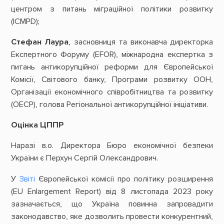
центром з питань міграційної політики розвитку
(ICMPD);
Стефан Лаура
, засновниця та виконавча директорка
Експертного Форуму (EFOR), міжнародна експертка з
питань антикорупційної реформи для Європейської
Комісії, Світового банку, Програми розвитку ООН,
Організації економічного співробітництва та розвитку
(ОЕСР), голова Регіональної антикорупційної ініціативи.
Оцінка ЦППР
Наразі в.о. Директора Бюро економічної безпеки
України є Перхун Сергій Олександрович.
У
Звіті
Європейської комісії про політику розширення
(EU Enlargement Report) від 8 листопада 2023 року
зазначається, що Україна повинна запровадити
законодавство, яке дозволить провести конкурентний,