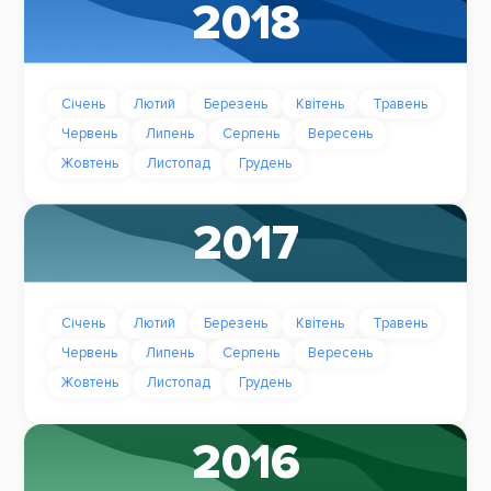
2018
Січень
Лютий
Березень
Квітень
Травень
Червень
Липень
Серпень
Вересень
Жовтень
Листопад
Грудень
2017
Січень
Лютий
Березень
Квітень
Травень
Червень
Липень
Серпень
Вересень
Жовтень
Листопад
Грудень
2016