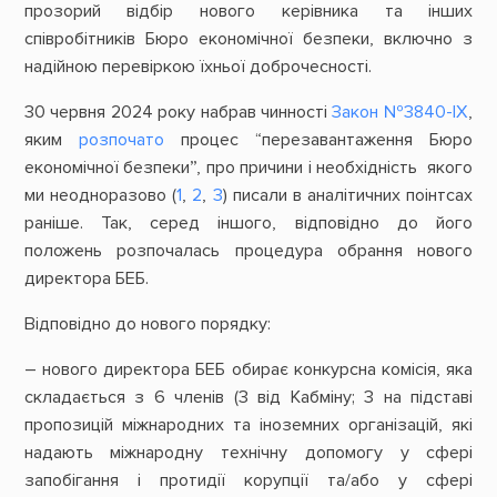
прозорий відбір нового керівника та інших
співробітників Бюро економічної безпеки, включно з
надійною перевіркою їхньої доброчесності.
30 червня 2024 року набрав чинності
Закон №3840-ІХ
,
яким
розпочато
процес “перезавантаження Бюро
економічної безпеки”, про причини і необхідність якого
ми неодноразово (
1
,
2
,
3
) писали в аналітичних поінтсах
раніше. Так, серед іншого, відповідно до його
положень розпочалась процедура обрання нового
директора БЕБ.
Відповідно до нового порядку:
– нового директора БЕБ обирає конкурсна комісія, яка
складається з 6 членів (3 від Кабміну; 3 на підставі
пропозицій міжнародних та іноземних організацій, які
надають міжнародну технічну допомогу у сфері
запобігання і протидії корупції та/або у сфері