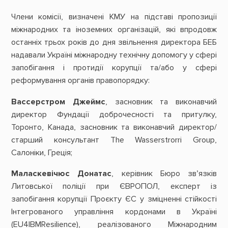
Члени комісії, визначені КМУ на підставі пропозиції
міжнародних та іноземних організацій, які впродовж
останніх трьох років до дня звільнення директора БЕБ
надавали Україні міжнародну технічну допомогу у сфері
запобігання і протидії корупції та/або у сфері
реформування органів правопорядку:
Вассерстром Джеймс
, засновник та виконавчий
директор Фундації доброчесності та притулку,
Торонто, Канада, засновник та виконавчий директор/
старший консультант The Wasserstrorri Group,
Салоніки, Греція;
Маласкевічюс Донатас
, керівник Бюро зв’язків
Литовської поліції при ЄВРОПОЛ, експерт із
запобігання корупції Проєкту ЄС у зміцненні стійкості
Інтегрованого управління кордонами в Україні
(EU4IBMResilience), реалізованого Міжнародним