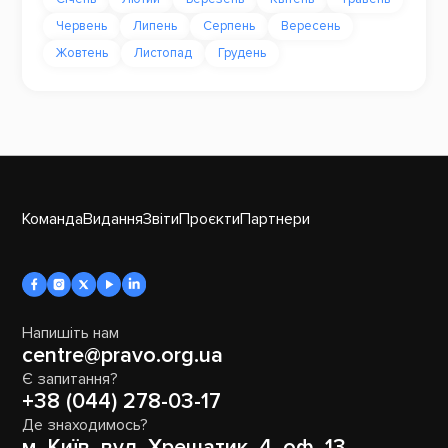
Червень
Липень
Серпень
Вересень
Жовтень
Листопад
Грудень
Команда
Видання
Звіти
Проєкти
Партнери
Напишіть нам
centre@pravo.org.ua
Є запитання?
+38 (044) 278-03-17
Де знаходимось?
м. Київ, вул. Хрещатик, 4, оф. 13