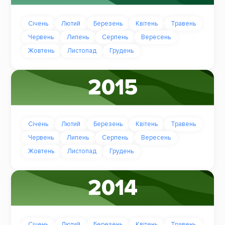
Січень
Лютий
Березень
Квітень
Травень
Червень
Липень
Серпень
Вересень
Жовтень
Листопад
Грудень
2015
Січень
Лютий
Березень
Квітень
Травень
Червень
Липень
Серпень
Вересень
Жовтень
Листопад
Грудень
2014
Січень
Лютий
Березень
Квітень
Травень