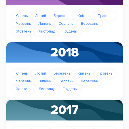
Січень
Лютий
Березень
Квітень
Травень
Червень
Липень
Серпень
Вересень
Жовтень
Листопад
Грудень
2018
Січень
Лютий
Березень
Квітень
Травень
Червень
Липень
Серпень
Вересень
Жовтень
Листопад
Грудень
2017