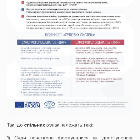
Так, до
спільних
ознак належать такі:
1
) Суди початково формувалися як двоступеневі.