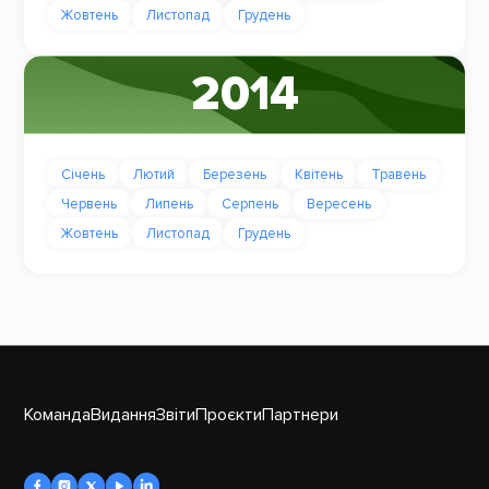
Жовтень
Листопад
Грудень
2014
Січень
Лютий
Березень
Квітень
Травень
Червень
Липень
Серпень
Вересень
Жовтень
Листопад
Грудень
Команда
Видання
Звіти
Проєкти
Партнери