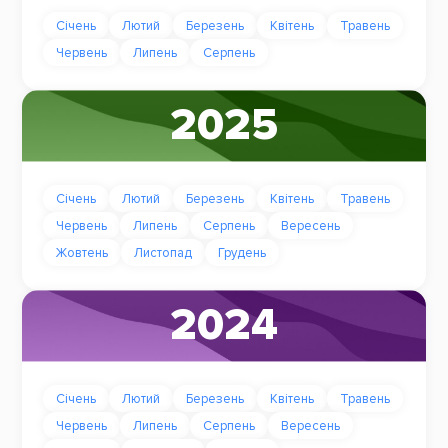
Січень
Лютий
Березень
Квітень
Травень
Червень
Липень
Серпень
2025
Січень
Лютий
Березень
Квітень
Травень
Червень
Липень
Серпень
Вересень
Жовтень
Листопад
Грудень
2024
Січень
Лютий
Березень
Квітень
Травень
Червень
Липень
Серпень
Вересень