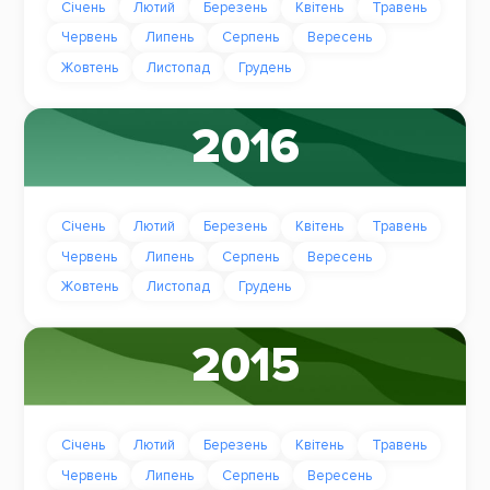
Січень
Лютий
Березень
Квітень
Травень
Червень
Липень
Серпень
Вересень
Жовтень
Листопад
Грудень
2016
Січень
Лютий
Березень
Квітень
Травень
Червень
Липень
Серпень
Вересень
Жовтень
Листопад
Грудень
2015
Січень
Лютий
Березень
Квітень
Травень
Червень
Липень
Серпень
Вересень