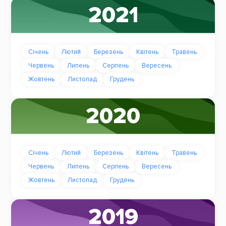
2021
Січень
Лютий
Березень
Квітень
Травень
Червень
Липень
Серпень
Вересень
Жовтень
Листопад
Грудень
2020
Січень
Лютий
Березень
Квітень
Травень
Червень
Липень
Серпень
Вересень
Жовтень
Листопад
Грудень
2019