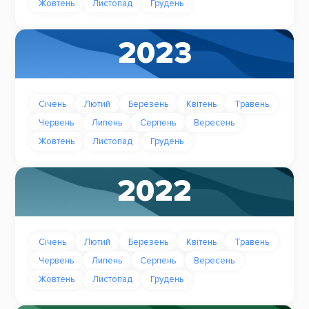
Жовтень
Листопад
Грудень
2023
Січень
Лютий
Березень
Квітень
Травень
Червень
Липень
Серпень
Вересень
Жовтень
Листопад
Грудень
2022
Січень
Лютий
Березень
Квітень
Травень
Червень
Липень
Серпень
Вересень
Жовтень
Листопад
Грудень