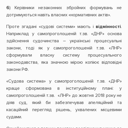
6
) Керівники незаконних збройних формувань не
дотримуються навіть власних «нормативних актів».
Проте згадані «судові системи» мають і
відмінності
.
Наприклад у самопроголошеній т.зв. «ДНР» основа
здійснення судочинства – українські процесуальні
закони, тоді як у самопроголошеній т.зв. «ЛНР»
сформували власну систему процесуального
законодавства, яка значною мірою копіює відповідні
закони РФ.
«Судова система» у самопроголошеній т.зв. «ДНР»
краще сформована в інституційному плані: у
самопроголошеній т.зв. «ЛНР» до жовтня 2018 року не
діяв суд, який би забезпечував апеляційний та
касаційний перегляд рішень, ухвалених місцевими
судами.