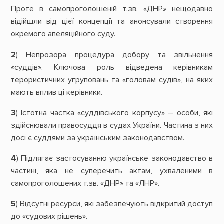
Проте в самопроголошеній т.зв. «ДНР» нещодавно
відійшли від цієї концепції та анонсували створення
окремого апеляційного суду.
2
) Непрозора процедура добору та звільнення
«суддів». Ключова роль відведена керівникам
терористичних угруповань та «головам судів», на яких
мають вплив ці керівники.
3
) Істотна частка «суддівського корпусу» – особи, які
здійснювали правосуддя в судах України. Частина з них
досі є суддями за українським законодавством.
4
) Підлягає застосуванню українське законодавство в
частині, яка не суперечить актам, ухваленими в
самопроголошених т.зв. «ДНР» та «ЛНР».
5
) Відсутні ресурси, які забезпечують відкритий доступ
до «судових рішень».