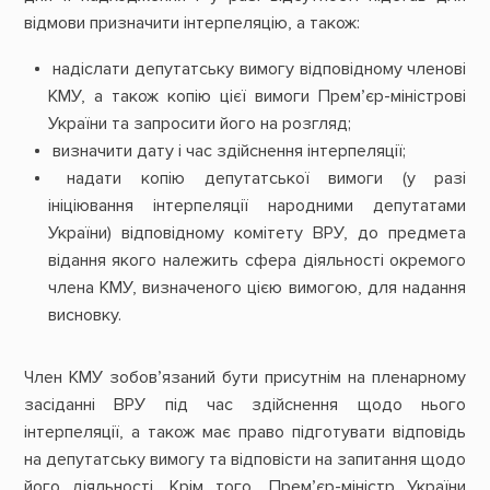
відмови призначити інтерпеляцію, а також:
надіслати депутатську вимогу відповідному членові
КМУ, а також копію цієї вимоги Прем’єр-міністрові
України та запросити його на розгляд;
визначити дату і час здійснення інтерпеляції;
надати копію депутатської вимоги (у разі
ініціювання інтерпеляції народними депутатами
України) відповідному комітету ВРУ, до предмета
відання якого належить сфера діяльності окремого
члена КМУ, визначеного цією вимогою, для надання
висновку.
Член КМУ зобов’язаний бути присутнім на пленарному
засіданні ВРУ під час здійснення щодо нього
інтерпеляції, а також має право підготувати відповідь
на депутатську вимогу та відповісти на запитання щодо
його діяльності. Крім того, Прем’єр-міністр України