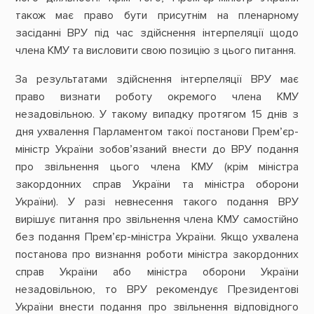
також має право бути присутнім на пленарному
засіданні ВРУ під час здійснення інтерпеляції щодо
члена КМУ та висловити свою позицію з цього питання.
За результатами здійснення інтерпеляції ВРУ має
право визнати роботу окремого члена КМУ
незадовільною. У такому випадку протягом 15 днів з
дня ухвалення Парламентом такої постанови Прем’єр-
міністр України зобов’язаний внести до ВРУ подання
про звільнення цього члена КМУ (крім міністра
закордонних справ України та міністра оборони
України). У разі невнесення такого подання ВРУ
вирішує питання про звільнення члена КМУ самостійно
без подання Прем’єр-міністра України. Якщо ухвалена
постанова про визнання роботи міністра закордонних
справ України або міністра оборони України
незадовільною, то ВРУ рекомендує Президентові
України внести подання про звільнення відповідного