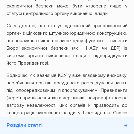
економічної безпеки може бути утворене лише у
статусі центрального органу виконавчої влади.
Слід додати, що статус «державний правоохоронний
орган» є цілковито штучною юридичною конструкцією,
що покликана виконати лише одну функцію — вивести
Бюро економічної безпеки (як і НАБУ чи ДБР) із
системи органів виконавчої влади і підпорядкувати
його Президентові.
Водночас, як зазначив КСУ у вже згаданому висновку,
перебування органів досудового розслідування навіть
під опосередкованим підпорядкуванням Президента
(через призначення їхніх керівників, зокрема) створює
загрозу незалежності цих органів й призводить до
концентрації виконавчої влади у Президента. Своєю
чергою це порушує баланс конституційних
Розділи статті
повноважень між Президентом та КМУ і фактично