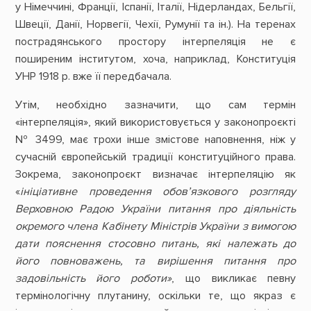
у Німеччині, Франції, Іспанії, Італії, Нідерландах, Бельгії,
Швеції, Данії, Норвегії, Чехії, Румунії та ін.). На теренах
пострадянського простору інтерпеляція не є
поширеним інститутом, хоча, наприклад, Конституція
УНР 1918 р. вже її передбачала.
Утім, необхідно зазначити, що сам термін
«інтерпеляція», який використовується у законопроєкті
№ 3499, має трохи інше змістове наповнення, ніж у
сучасній європейській традиції конституційного права.
Зокрема, законопроєкт визначає інтерпеляцію як
«
ініціативне проведення обов’язкового розгляду
Верховною Радою України питання про діяльність
окремого члена Кабінету Міністрів України з вимогою
дати пояснення стосовно питань, які належать до
його повноважень, та вирішення питання про
задовільність його роботи»
, що викликає певну
термінологічну плутанину, оскільки те, що якраз є