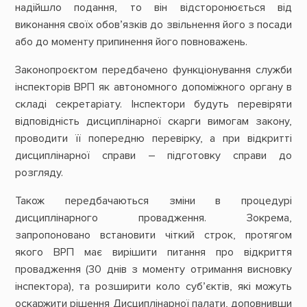
надійшло подання, то він відсторонюється від
виконання своїх обов’язків до звільнення його з посади
або до моменту припинення його повноважень.
Законопроєктом передбачено функціонування служби
інспекторів ВРП як автономного допоміжного органу в
складі секретаріату. Інспектори будуть перевіряти
відповідність дисциплінарної скарги вимогам закону,
проводити її попередню перевірку, а при відкритті
дисциплінарної справи – підготовку справи до
розгляду.
Також передбачаються зміни в процедурі
дисциплінарного провадження. Зокрема,
запропоновано встановити чіткий строк, протягом
якого ВРП має вирішити питання про відкриття
провадження (30 днів з моменту отримання висновку
інспектора), та розширити коло суб’єктів, які можуть
оскаржити рішення Дисциплінарної палати, доповнивши