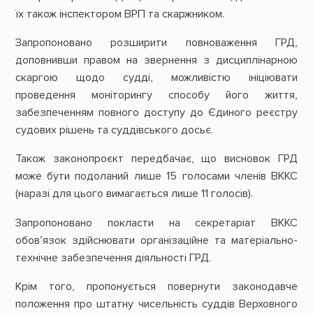
їх також інспектором ВРП та скаржником.
Запропоновано розширити повноваження ГРД,
доповнивши правом на звернення з дисциплінарною
скаргою щодо судді, можливістю ініціювати
проведення моніторингу способу його життя,
забезпеченням повного доступу до Єдиного реєстру
судових рішень та суддівського досьє.
Також законопроєкт передбачає, що висновок ГРД
може бути подоланий лише 15 голосами членів ВККС
(наразі для цього вимагається лише 11 голосів).
Запропоновано покласти на секретаріат ВККС
обов’язок здійснювати організаційне та матеріально-
технічне забезпечення діяльності ГРД.
Крім того, пропонується повернути законодавче
положення про штатну чисельність суддів Верховного