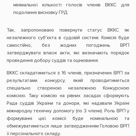
мінімальної кількості голосів членів ВККС для
подолання висновку ГРД.
Так, запропоновано повернути статус ВККС як
незалежного суб’єкта в судовій системі. Комісія буде
самостійно, без жодних погоджень ВРП
затверджувати власні акти, які визначають порядок
проведення добору суддів та оцінювання.
ВККС складатиметься з 16 членів, призначених ВРП за
результатами конкурсу, який проводитиметься
спеціально створеною незалежною Конкурсною
комісією. Таку комісію на рівних засадах сформують
Рада суддів України та донори, які надавали Україні
міжнародну технічну допомогу (по 3 члени). Роль ВРП у
формуванні цієї комісії буде номінальною та
обмежуватиметься лише затвердженням Головою ВРП
її персонального складу.