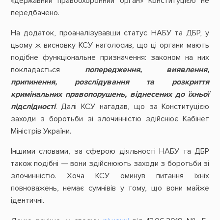
«державний правоохоронний орган» Конституцією не
передбачено.
На додаток, проаналізувавши статус НАБУ та ДБР, у
цьому ж висновку КСУ наголосив, що ці органи мають
подібне функціональне призначення: законом на них
покладається
попередження, виявлення,
припинення, розслідування та розкриття
кримінальних правопорушень, віднесених до їхньої
підслідності
. Далі КСУ нагадав, що за Конституцією
заходи з боротьби зі злочинністю здійснює Кабінет
Міністрів України.
Іншими словами, за сферою діяльності НАБУ та ДБР
також подібні — вони здійснюють заходи з боротьби зі
злочинністю. Хоча КСУ оминув питання їхніх
повноважень, немає сумнівів у тому, що вони майже
ідентичні.