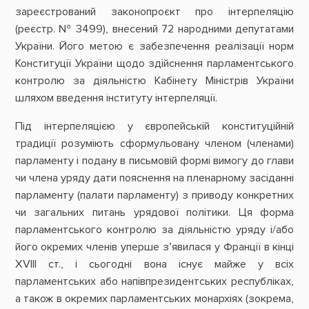
зареєстрований законопроєкт про інтерпеляцію
(реєстр. № 3499), внесений 72 народними депутатами
України. Його метою є забезпечення реалізації норм
Конституції України щодо здійснення парламентського
контролю за діяльністю Кабінету Міністрів України
шляхом введення інституту інтерпеляції.
Під інтерпеляцією у європейській конституційній
традиції розуміють сформульовану членом (членами)
парламенту і подану в письмовій формі вимогу до глави
чи члена уряду дати пояснення на пленарному засіданні
парламенту (палати парламенту) з приводу конкретних
чи загальних питань урядової політики. Ця форма
парламентського контролю за діяльністю уряду і/або
його окремих членів уперше з’явилася у Франції в кінці
XVIII ст., і сьогодні вона існує майже у всіх
парламентських або напівпрезидентських республіках,
а також в окремих парламентських монархіях (зокрема,