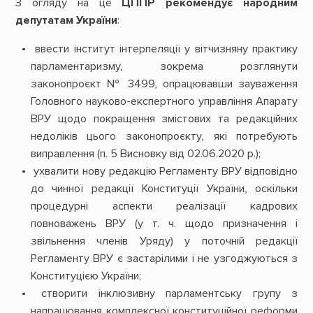
З огляду на це
ЦППР рекомендує народним
депутатам України
:
ввести інститут інтерпеляції у вітчизняну практику
парламентаризму, зокрема розглянути
законопроєкт № 3499, опрацювавши зауваження
Головного науково-експертного управління Апарату
ВРУ щодо покращення змістових та редакційних
недоліків цього законопроєкту, які потребують
виправлення (п. 5 Висновку від 02.06.2020 р.);
ухвалити нову редакцію Регламенту ВРУ відповідно
до чинної редакції Конституції України, оскільки
процедурні аспекти реалізації кадрових
повноважень ВРУ (у т. ч. щодо призначення і
звільнення членів Уряду) у поточній редакції
Регламенту ВРУ є застарілими і не узгоджуються з
Конституцією України;
створити інклюзивну парламентську групу з
напрацювання комплексної конституційної реформи