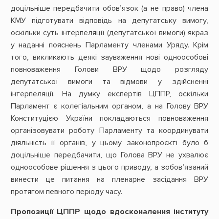
доцільніше передбачити обов’язок (а не право) члена
КМУ підготувати відповідь на депутатську вимогу,
оскільки суть інтерпеляції (депутатської вимоги) якраз
у наданні пояснень Парламенту членами Уряду. Крім
того, викликають деякі зауваження нові одноособові
повноваження Голови ВРУ щодо розгляду
депутатської вимоги та відмови у здійсненні
інтерпеляції. На думку експертів ЦППР, оскільки
Парламент є колегіальним органом, а на Голову ВРУ
Конституцією України покладаються повноваження
організовувати роботу Парламенту та координувати
діяльність її органів, у цьому законопроєкті було б
доцільніше передбачити, що Голова ВРУ не ухвалює
одноособове рішення з цього приводу, а зобов’язаний
винести це питання на пленарне засідання ВРУ
протягом певного періоду часу.
Пропозиції ЦППР щодо вдосконалення інституту