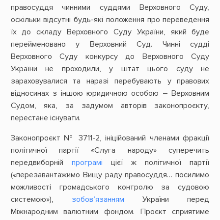
правосуддя чинними суддями Верховного Суду,
оскільки відсутні будь-які положення про переведення
їх до складу Верховного Суду України, який буде
перейменовано у Верховний Суд. Чинні судді
Верховного Суду конкурсу до Верховного Суду
України не проходили, у штат цього суду не
зараховувалися та наразі перебувають у правових
відносинах з іншою юридичною особою – Верховним
Судом, яка, за задумом авторів законопроєкту,
перестане існувати.
Законопроєкт № 3711-2, ініційований членами фракції
політичної партії «Слуга народу» суперечить
передвиборній
програмі
цієї ж політичної партії
(«перезавантажимо Вищу раду правосуддя… посилимо
можливості громадського контролю за судовою
системою»),
зобов’язанням
України перед
Міжнародним валютним фондом. Проєкт сприятиме