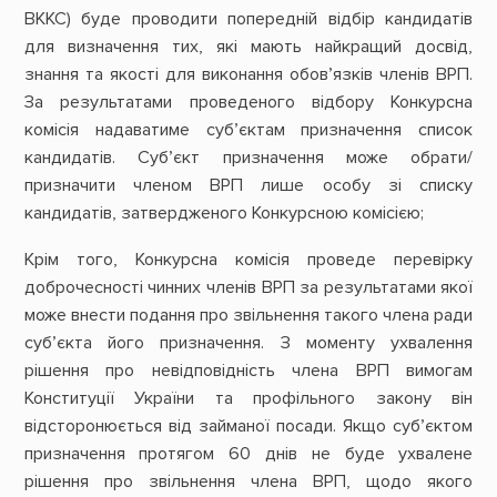
ВККС) буде проводити попередній відбір кандидатів
для визначення тих, які мають найкращий досвід,
знання та якості для виконання обов’язків членів ВРП.
За результатами проведеного відбору Конкурсна
комісія надаватиме суб’єктам призначення список
кандидатів. Суб’єкт призначення може обрати/
призначити членом ВРП лише особу зі списку
кандидатів, затвердженого Конкурсною комісією;
Крім того, Конкурсна комісія проведе перевірку
доброчесності чинних членів ВРП за результатами якої
може внести подання про звільнення такого члена ради
суб’єкта його призначення. З моменту ухвалення
рішення про невідповідність члена ВРП вимогам
Конституції України та профільного закону він
відсторонюється від займаної посади. Якщо суб’єктом
призначення протягом 60 днів не буде ухвалене
рішення про звільнення члена ВРП, щодо якого