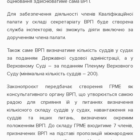
оцінювання здійснюватиме сама ВРП.
Для забезпечення діяльності членів Кваліфікаційної
палати у складі секретаріату ВРП буде створена
служба інспекторів, які зможуть діяти виключно за
дорученням члена палати.
Також саме ВРП визначатиме кількість суддів у судах
за поданням Державної судової адміністрації, а у
Верховному Суді – за поданням Пленуму Верховного
Суду (мінімальна кількість суддів – 200).
Законопроєкт передбачає створення ГРМЕ як
консультативного органу ВРП, що утворюється самою
радою для сприяння їй у питаннях визначення
кількісного складу суддів у судах, навантаження на
суддів та інших питань, визначених окремим
положенням ВРП. До складу ГРМЕ входитиме 7 членів,
призначених ВРП на підставі пропозицій міжнародних