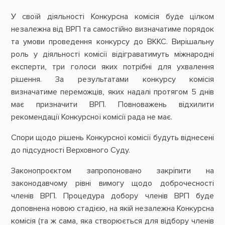
У своїй діяльності Конкурсна комісія буде цілком
незалежна від ВРП та самостійно визначатиме порядок
та умови проведення конкурсу до ВККС. Вирішальну
роль у діяльності комісії відіграватимуть міжнародні
експерти, три голоси яких потрібні для ухвалення
рішення. За результатами конкурсу комісія
визначатиме переможців, яких надалі протягом 5 днів
має призначити ВРП. Повноважень відхилити
рекомендації Конкурсної комісії рада не має.
Спори щодо рішень Конкурсної комісії будуть віднесені
до підсудності Верховного Суду.
Законопроєктом запропоновано закріпити на
законодавчому рівні вимогу щодо доброчесності
членів ВРП. Процедура добору членів ВРП буде
доповнена новою стадією, на якій незалежна Конкурсна
комісія (та ж сама, яка створюється для відбору членів