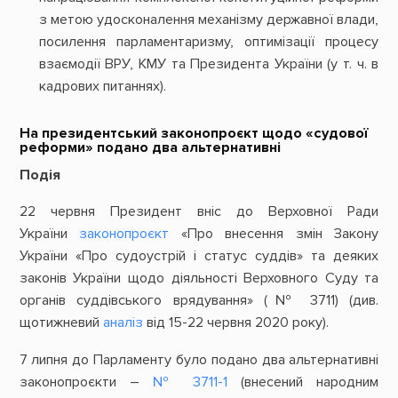
з метою удосконалення механізму державної влади,
посилення парламентаризму, оптимізації процесу
взаємодії ВРУ, КМУ та Президента України (у т. ч. в
кадрових питаннях).
На президентський законопроєкт щодо «судової
реформи» подано два альтернативні
Подія
22 червня Президент вніс до Верховної Ради
України
законопроєкт
«Про внесення змін Закону
України «Про судоустрій і статус суддів» та деяких
законів України щодо діяльності Верховного Суду та
органів суддівського врядування» (№ 3711) (див.
щотижневий
аналіз
від 15-22 червня 2020 року).
7 липня до Парламенту було подано два альтернативні
законопроєкти –
№ 3711-1
(внесений народним