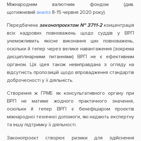
Міжнародним валютним фондом (див.
щотижневий
аналіз
8-15 червня 2020 року).
Передбачена
законопроєктом № 3711-2
концентрація
всіх кадрових повноважень щодо суддів у ВРП
унеможливить якісне виконання цих повноважень,
оскільки й тепер через велике навантаження (зокрема
дисциплінарними питаннями) ВРП не є ефективним
органом. Ця ідея також невиправдана з огляду на
відсутність пропозицій щодо впровадження стандартів
доброчесності у її діяльність.
Створення ж ГРМЕ як консультативного органу при
ВРП не матиме жодного практичного значення,
оскільки й тепер ВРП є бенефіціаром проєктів
міжнародної технічної допомоги, які надають експертну
та іншу підтримку її діяльності.
Законопроєкт створює ризики для здійснення