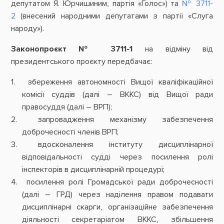
депутатом Я. Юрчишиним, партія «Голос») та
№ 3711-
2
(внесений народними депутатами з партії «Слуга
народу»).
Законопроєкт № 3711-1
на відміну від
президентського проєкту передбачає:
збереження автономності Вищої кваліфікаційної
комісії суддів (далі – ВККС) від Вищої ради
правосуддя (далі – ВРП);
запровадження механізму забезпечення
доброчесності членів ВРП;
вдосконалення інституту дисциплінарної
відповідальності судді через посилення ролі
інспекторів в дисциплінарній процедурі;
посилення ролі Громадської ради доброчесності
(далі – ГРД) через наділення правом подавати
дисциплінарні скарги, організаційне забезпечення
діяльності секретаріатом ВККС, збільшення