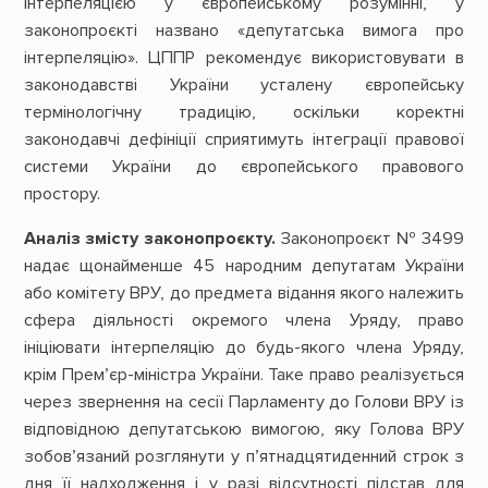
інтерпеляцією у європейському розумінні, у
законопроєкті названо «депутатська вимога про
інтерпеляцію». ЦППР рекомендує використовувати в
законодавстві України усталену європейську
термінологічну традицію, оскільки коректні
законодавчі дефініції сприятимуть інтеграції правової
системи України до європейського правового
простору.
Аналіз змісту законопроєкту.
Законопроєкт № 3499
надає щонайменше 45 народним депутатам України
або комітету ВРУ, до предмета відання якого належить
сфера діяльності окремого члена Уряду, право
ініціювати інтерпеляцію до будь-якого члена Уряду,
крім Прем’єр-міністра України. Таке право реалізується
через звернення на сесії Парламенту до Голови ВРУ із
відповідною депутатською вимогою, яку Голова ВРУ
зобов’язаний розглянути у п’ятнадцятиденний строк з
дня її надходження і у разі відсутності підстав для