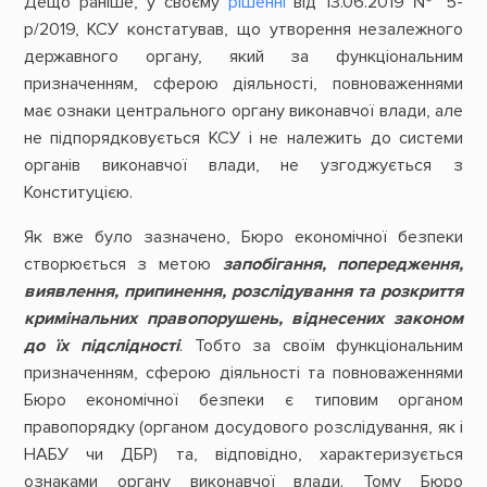
Дещо раніше, у своєму
рішенні
від 13.06.2019 № 5-
р/2019, КСУ констатував, що утворення незалежного
державного органу, який за функціональним
призначенням, сферою діяльності, повноваженнями
має ознаки центрального органу виконавчої влади, але
не підпорядковується КСУ і не належить до системи
органів виконавчої влади, не узгоджується з
Конституцією.
Як вже було зазначено, Бюро економічної безпеки
створюється з метою
запобігання, попередження,
виявлення, припинення, розслідування та розкриття
кримінальних правопорушень, віднесених законом
до їх підслідності
. Тобто за своїм функціональним
призначенням, сферою діяльності та повноваженнями
Бюро економічної безпеки є типовим органом
правопорядку (органом досудового розслідування, як і
НАБУ чи ДБР) та, відповідно, характеризується
ознаками органу виконавчої влади. Тому Бюро