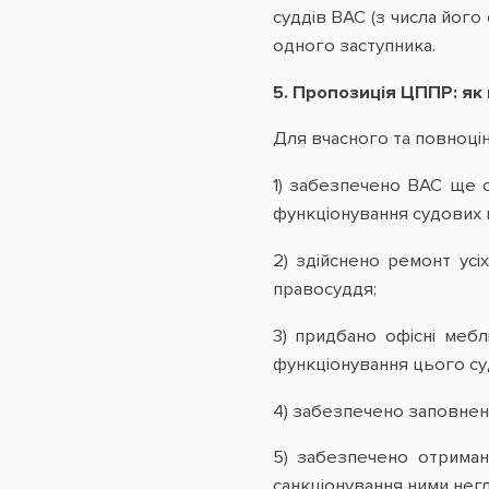
суддів ВАС (з числа його
одного заступника.
5.
Пропозиція ЦППР: як
Для вчасного та повноцін
1) забезпечено ВАС ще 
функціонування судових п
2) здійснено ремонт усі
правосуддя;
3) придбано офісні мебл
функціонування цього су
4) забезпечено заповненн
5) забезпечено отриман
санкціонування ними негла