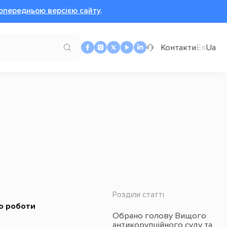
опередньою версією сайту
.
Контакти
En
Ua
Розділи статті
о роботи
Обрано голову Вищого
антикорупційного суду та