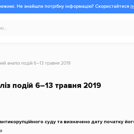
режимі.
Не знайшли потрібну інформацію?
Cкористайтеся
п
ний аналіз подій 6–13 травня 2019
ліз подій 6–13 травня 2019
нтикорупційного суду та визначено дату початку йог
Р