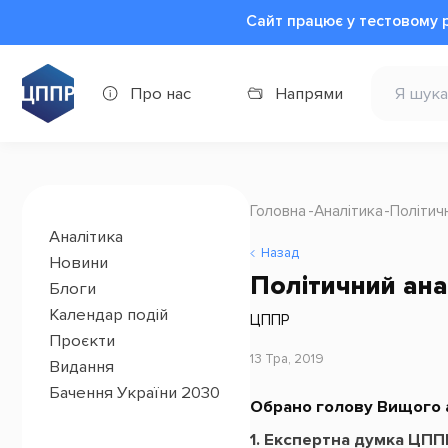
Сайт працює у тестовому 
Про нас
Напрями
Головна
Аналітика
Політич
Аналітика
Назад
Новини
Політичний ана
Блоги
Календар подій
ЦППР
Проєкти
13 Тра, 2019
Видання
Бачення України 2030
Обрано голову Вищого а
1.
Е
кспертна думка ЦПП