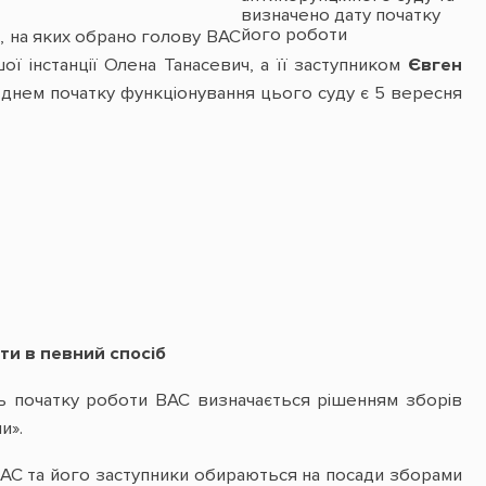
визначено дату початку
його роботи
), на яких обрано голову ВАС
ї інстанції Олена Танасевич, а її заступником
Євген
днем початку функціонування цього суду є 5 вересня
ти в певний спосіб
нь початку роботи ВАС визначається рішенням зборів
и».
лова ВАС та його заступники обираються на посади зборами