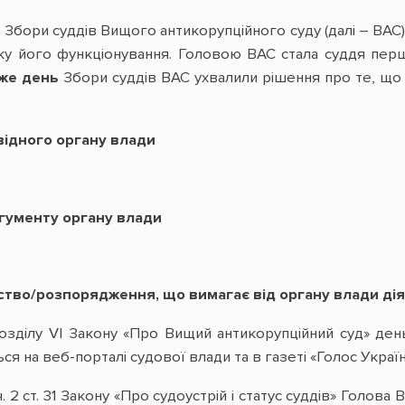
 Збори суддів Вищого антикорупційного суду (далі – ВАС
ку його функціонування. Головою ВАС стала суддя першо
 же день
Збори суддів ВАС ухвалили рішення про те, що 
відного органу влади
гументу органу влади
ство/розпорядження, що вимагає від органу влади дія
розділу VI Закону «Про Вищий антикорупційний суд» де
ся на веб-порталі судової влади та в газеті «Голос Україн
. 1 ч. 2 ст. 31 Закону «Про судоустрій і статус суддів» Го