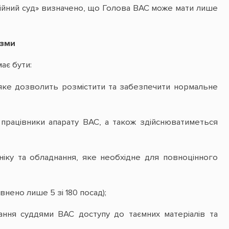
пційний суд» визначено, що Голова ВАС може мати лише
ізми
ає бути:
 яке дозволить розмістити та забезпечити нормальне
а працівники апарату ВАС, а також здійснюватиметься
хніку та обладнання, яке необхідне для повноцінного
внено лише 5 зі 180 посад);
мання суддями ВАС доступу до таємних матеріалів та