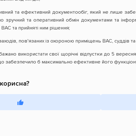
ивний та ефективний документообіг, який не лише забе
о зручний та оперативний обмін документами та інформ
 ВАС та прийняті ним рішення;
заходів, пов’язаних із охороною приміщень ВАС, суддів та
бажано використати свої щорічні відпустки до 5 вересн
що забезпечило б максимально ефективне його функціонув
 корисна?