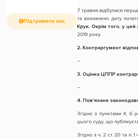
7 травня відбулися перші
та визначено дату почат
Підтримати нас
Крук. Окрім того, у цей
2019 року.
2.
К
онтраргумент відпо
–
3.
О
цінка ЦППР контрар
–
4.
П
ов’язане законодав
Згідно з пунктами 4, 6 
цього суду, що публікуєть
Згідно з ч. 2 ст. 20 та п