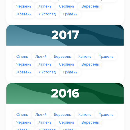
Червень
Липень
Серпень
Вересень
Жовтень
Листопад
Грудень
2017
Січень
Лютий
Березень
Квітень
Травень
Червень
Липень
Серпень
Вересень
Жовтень
Листопад
Грудень
2016
Січень
Лютий
Березень
Квітень
Травень
Червень
Липень
Серпень
Вересень