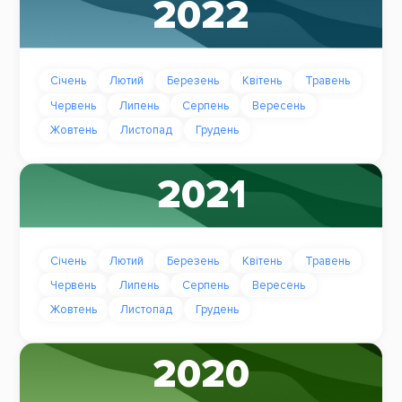
2022
Січень
Лютий
Березень
Квітень
Травень
Червень
Липень
Серпень
Вересень
Жовтень
Листопад
Грудень
2021
Січень
Лютий
Березень
Квітень
Травень
Червень
Липень
Серпень
Вересень
Жовтень
Листопад
Грудень
2020