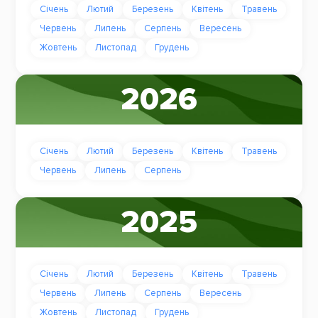
Січень
Лютий
Березень
Квітень
Травень
Червень
Липень
Серпень
Вересень
Жовтень
Листопад
Грудень
2026
Січень
Лютий
Березень
Квітень
Травень
Червень
Липень
Серпень
2025
Січень
Лютий
Березень
Квітень
Травень
Червень
Липень
Серпень
Вересень
Жовтень
Листопад
Грудень