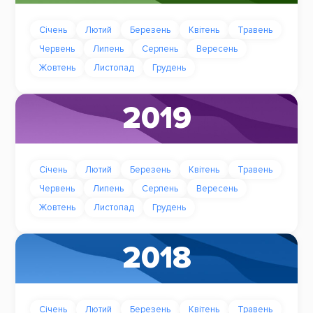
Січень
Лютий
Березень
Квітень
Травень
Червень
Липень
Серпень
Вересень
Жовтень
Листопад
Грудень
2019
Січень
Лютий
Березень
Квітень
Травень
Червень
Липень
Серпень
Вересень
Жовтень
Листопад
Грудень
2018
Січень
Лютий
Березень
Квітень
Травень