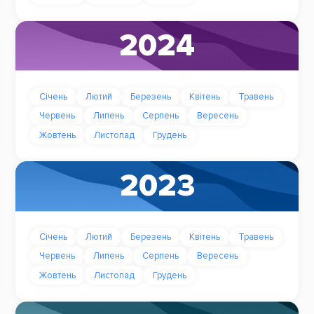
2024
Січень
Лютий
Березень
Квітень
Травень
Червень
Липень
Серпень
Вересень
Жовтень
Листопад
Грудень
2023
Січень
Лютий
Березень
Квітень
Травень
Червень
Липень
Серпень
Вересень
Жовтень
Листопад
Грудень