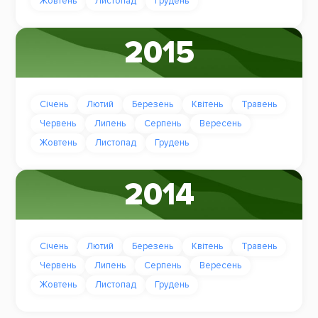
Жовтень
Листопад
Грудень
2015
Січень
Лютий
Березень
Квітень
Травень
Червень
Липень
Серпень
Вересень
Жовтень
Листопад
Грудень
2014
Січень
Лютий
Березень
Квітень
Травень
Червень
Липень
Серпень
Вересень
Жовтень
Листопад
Грудень