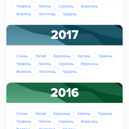
Червень
Липень
Серпень
Вересень
Жовтень
Листопад
Грудень
2017
Січень
Лютий
Березень
Квітень
Травень
Червень
Липень
Серпень
Вересень
Жовтень
Листопад
Грудень
2016
Січень
Лютий
Березень
Квітень
Травень
Червень
Липень
Серпень
Вересень