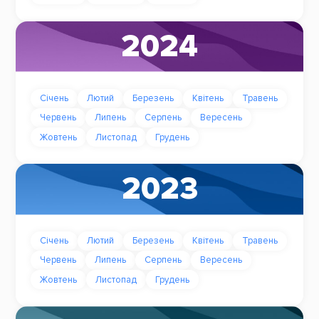
2024
Січень
Лютий
Березень
Квітень
Травень
Червень
Липень
Серпень
Вересень
Жовтень
Листопад
Грудень
2023
Січень
Лютий
Березень
Квітень
Травень
Червень
Липень
Серпень
Вересень
Жовтень
Листопад
Грудень