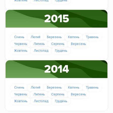
Жовтень
Листопад
Грудень
2015
Січень
Лютий
Березень
Квітень
Травень
Червень
Липень
Серпень
Вересень
Жовтень
Листопад
Грудень
2014
Січень
Лютий
Березень
Квітень
Травень
Червень
Липень
Серпень
Вересень
Жовтень
Листопад
Грудень