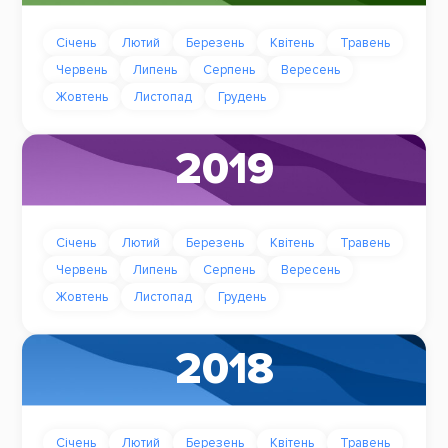
Січень
Лютий
Березень
Квітень
Травень
Червень
Липень
Серпень
Вересень
Жовтень
Листопад
Грудень
2019
Січень
Лютий
Березень
Квітень
Травень
Червень
Липень
Серпень
Вересень
Жовтень
Листопад
Грудень
2018
Січень
Лютий
Березень
Квітень
Травень