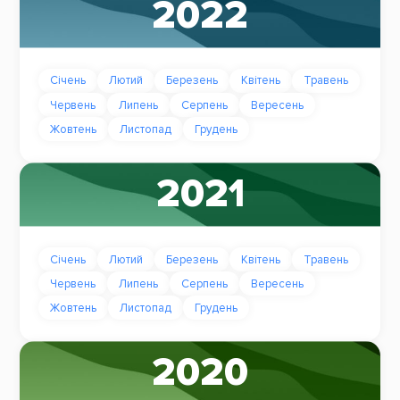
2022
Січень
Лютий
Березень
Квітень
Травень
Червень
Липень
Серпень
Вересень
Жовтень
Листопад
Грудень
2021
Січень
Лютий
Березень
Квітень
Травень
Червень
Липень
Серпень
Вересень
Жовтень
Листопад
Грудень
2020