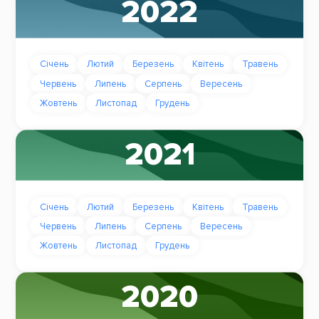
2022
Січень
Лютий
Березень
Квітень
Травень
Червень
Липень
Серпень
Вересень
Жовтень
Листопад
Грудень
2021
Січень
Лютий
Березень
Квітень
Травень
Червень
Липень
Серпень
Вересень
Жовтень
Листопад
Грудень
2020