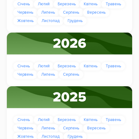
Січень
Лютий
Березень
Квітень
Травень
Червень
Липень
Серпень
Вересень
Жовтень
Листопад
Грудень
2026
Січень
Лютий
Березень
Квітень
Травень
Червень
Липень
Серпень
2025
Січень
Лютий
Березень
Квітень
Травень
Червень
Липень
Серпень
Вересень
Жовтень
Листопад
Грудень