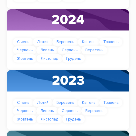
2024
Січень
Лютий
Березень
Квітень
Травень
Червень
Липень
Серпень
Вересень
Жовтень
Листопад
Грудень
2023
Січень
Лютий
Березень
Квітень
Травень
Червень
Липень
Серпень
Вересень
Жовтень
Листопад
Грудень