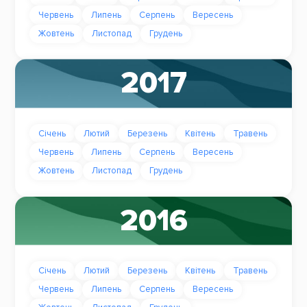
Червень
Липень
Серпень
Вересень
Жовтень
Листопад
Грудень
2017
Січень
Лютий
Березень
Квітень
Травень
Червень
Липень
Серпень
Вересень
Жовтень
Листопад
Грудень
2016
Січень
Лютий
Березень
Квітень
Травень
Червень
Липень
Серпень
Вересень