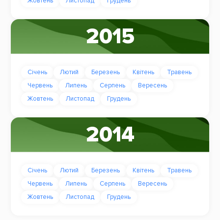
Жовтень
Листопад
Грудень
2015
Січень
Лютий
Березень
Квітень
Травень
Червень
Липень
Серпень
Вересень
Жовтень
Листопад
Грудень
2014
Січень
Лютий
Березень
Квітень
Травень
Червень
Липень
Серпень
Вересень
Жовтень
Листопад
Грудень