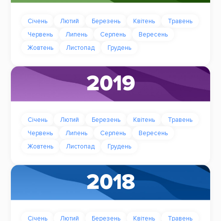
Січень
Лютий
Березень
Квітень
Травень
Червень
Липень
Серпень
Вересень
Жовтень
Листопад
Грудень
2019
Січень
Лютий
Березень
Квітень
Травень
Червень
Липень
Серпень
Вересень
Жовтень
Листопад
Грудень
2018
Січень
Лютий
Березень
Квітень
Травень