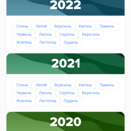
2022
Січень
Лютий
Березень
Квітень
Травень
Червень
Липень
Серпень
Вересень
Жовтень
Листопад
Грудень
2021
Січень
Лютий
Березень
Квітень
Травень
Червень
Липень
Серпень
Вересень
Жовтень
Листопад
Грудень
2020