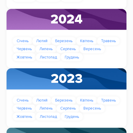
2024
Січень
Лютий
Березень
Квітень
Травень
Червень
Липень
Серпень
Вересень
Жовтень
Листопад
Грудень
2023
Січень
Лютий
Березень
Квітень
Травень
Червень
Липень
Серпень
Вересень
Жовтень
Листопад
Грудень