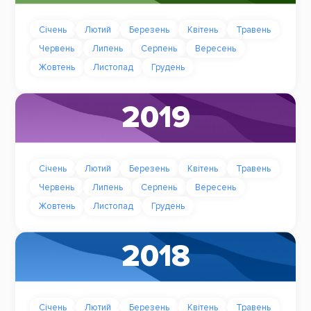
Січень
Лютий
Березень
Квітень
Травень
Червень
Липень
Серпень
Вересень
Жовтень
Листопад
Грудень
2019
Січень
Лютий
Березень
Квітень
Травень
Червень
Липень
Серпень
Вересень
Жовтень
Листопад
Грудень
2018
Січень
Лютий
Березень
Квітень
Травень