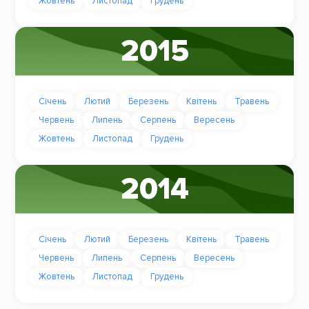
Жовтень
Листопад
Грудень
2015
Січень
Лютий
Березень
Квітень
Травень
Червень
Липень
Серпень
Вересень
Жовтень
Листопад
Грудень
2014
Січень
Лютий
Березень
Квітень
Травень
Червень
Липень
Серпень
Вересень
Жовтень
Листопад
Грудень