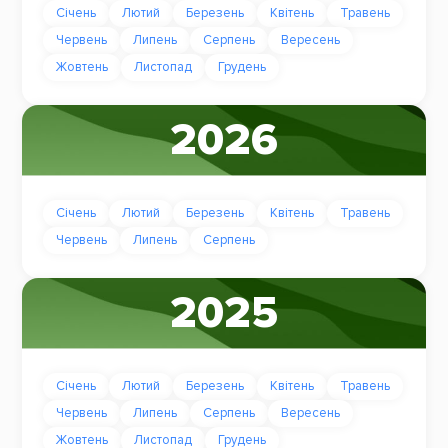
Січень
Лютий
Березень
Квітень
Травень
Червень
Липень
Серпень
Вересень
Жовтень
Листопад
Грудень
2026
Січень
Лютий
Березень
Квітень
Травень
Червень
Липень
Серпень
2025
Січень
Лютий
Березень
Квітень
Травень
Червень
Липень
Серпень
Вересень
Жовтень
Листопад
Грудень