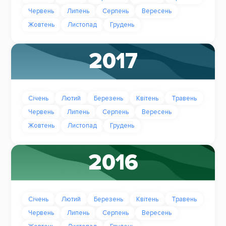
Червень
Липень
Серпень
Вересень
Жовтень
Листопад
Грудень
2017
Січень
Лютий
Березень
Квітень
Травень
Червень
Липень
Серпень
Вересень
Жовтень
Листопад
Грудень
2016
Січень
Лютий
Березень
Квітень
Травень
Червень
Липень
Серпень
Вересень