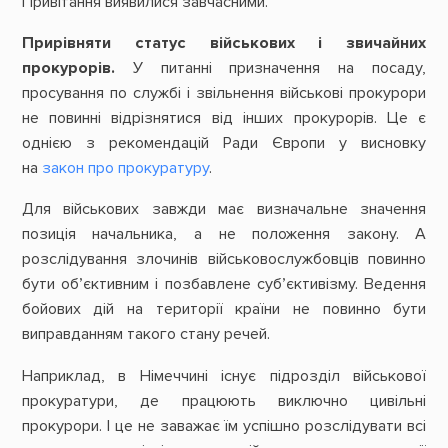
Привітання виявилися завчасними.
Прирівняти статус військових і звичайних
прокурорів.
У питанні призначення на посаду,
просування по службі і звільнення військові прокурори
не повинні відрізнятися від інших прокурорів. Це є
однією з рекомендацій Ради Європи у висновку
на
закон про прокуратуру
.
Для військових завжди має визначальне значення
позиція начальника, а не положення закону. А
розслідування злочинів військовослужбовців повинно
бути об’єктивним і позбавлене суб’єктивізму. Ведення
бойових дій на території країни не повинно бути
виправданням такого стану речей.
Наприклад, в Німеччині існує підрозділ військової
прокуратури, де працюють виключно цивільні
прокурори. І це не заважає їм успішно розслідувати всі