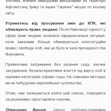
злочини, вчинені німецькими військовими на території
Афганістану, Іраку та інших "гарячих" місцях по всьому
світу.
Утриматись від просування змін до КПК, які
обмежують права людини
. Після Революції гідності у
сфері прав людини склалася парадоксальна ситуація,
коли законами більше обмежуються конституційні
права і свободи осіб, ніж це було в часи президентства
Януковича.
Превентивні затримання без рішення суду, заочне
засудження, безальтернативне взяття під варту осіб в
окремих категоріях справа тощо. На совкових методах
ми не побудуємо європейське суспільство.
Отже, нам залишається взяти цей список, слідкувати
за рішеннями і проставляти галочки…
Олександр Банчук
, Центр політико-правових