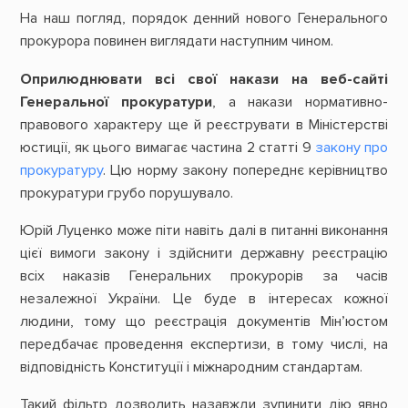
На наш погляд, порядок денний нового Генерального
прокурора повинен виглядати наступним чином.
Оприлюднювати всі свої накази на веб-сайті
Генеральної прокуратури
, а накази нормативно-
правового характеру ще й реєструвати в Міністерстві
юстиції, як цього вимагає частина 2 статті 9
закону про
прокуратуру
. Цю норму закону попереднє керівництво
прокуратури грубо порушувало.
Юрій Луценко може піти навіть далі в питанні виконання
цієї вимоги закону і здійснити державну реєстрацію
всіх наказів Генеральних прокурорів за часів
незалежної України. Це буде в інтересах кожної
людини, тому що реєстрація документів Мін’юстом
передбачає проведення експертизи, в тому числі, на
відповідність Конституції і міжнародним стандартам.
Такий фільтр дозволить назавжди зупинити дію явно