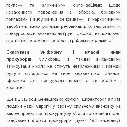
групами та злочинними організаціями; щодо
незаконного поводження зі зброєю, бойовими
припасами і вибуховими речовинами, з наркотичними
засобами, психотропними речовинами, їх аналогами чи
прекурсорами; вчинених на ґрунті расової, національної
і релігійної ворожнечі; розбоїв, грабежів і крадіжок.
Скасувати уніформу і класні чини
прокурорів.
Службовці з такими військовими
атрибутами ніколи не стануть незалежними і завжди
будуть оглядатися на своє керівництво. Єдиною
"формою" для прокурорів повинні стати костюм і
краватка.
Ще в 2013 році Венеційська комісія і Директорат з прав
людини Ради Європи у своєму спільному висновку на
законопроект про прокуратуру вітали пропозиції щодо
скасування форми прокурорів (пункт 194 висновку).