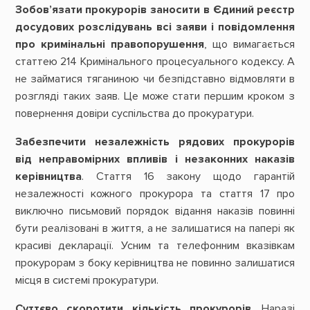
Зобов’язати прокурорів заносити в Єдиний реєстр
досудових розслідувань всі заяви і повідомлення
про кримінальні правопорушення
, що вимагається
статтею 214 Кримінального процесуального кодексу. А
не займатися тяганиною чи безпідставно відмовляти в
розгляді таких заяв. Це може стати першим кроком з
повернення довіри суспільства до прокуратури.
Забезпечити незалежність рядових прокурорів
від неправомірних впливів і незаконних наказів
керівництва
. Стаття 16 закону щодо гарантій
незалежності кожного прокурора та стаття 17 про
виключно письмовий порядок відання наказів повинні
бути реалізовані в життя, а не залишатися на папері як
красиві декларації. Усним та телефонним вказівкам
прокурорам з боку керівництва не повинно залишатися
місця в системі прокуратури.
Суттєво скоротити кількість прокурорів
. Наразі