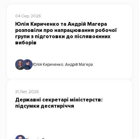
04 Сер, 2026
Юлія Кириченко та Андрій Магера
розповіли про напрацювання робочої
групи з підготовки до післявоєнних
виборів
Юлія Кириченко
,
Андрій Магера
31 Лип, 2026
Державні секретарі міністерств:
підсумки десятиріччя