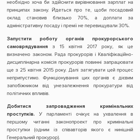
необхідно хоча би здійснити вирівнювання зарплат на
принципах закону. Йдеться про те, щоби посадовий
оклад становив близько 70%, а доплати за
адміністративну посаду і премії не перевищували 30%.
Запустити роботу органів прокурорського
самоврядування
з 15 квітня 2017 року
,
як це
визначено законом. Рада прокурорів і Кваліфікаційно-
дисциплінарна комісія прокурорів повинні запрацювати
ще з 25 квітня 2015 року. Далі затягувати цей процес
неприпустимо. Функціонування цих органів є дієвим
запобіжником від унезалежнення прокуратури від
політичних впливів.
Добитися запровадження кримінальних
проступків.
У парламенті очікує на ухвалення в
першому читанні законопроект про кримінальні
проступки (одним із співавторів якого є нинішній
Генеральний прокурор).