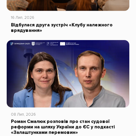
16 Лип, 2026
Відбулася друга зустріч «Клубу належного
врядування»
08 Лип, 2026
Роман Смалюк розповів про стан судової
реформи на шляху України до ЄС у подкасті
«Залаштунками перемовин»