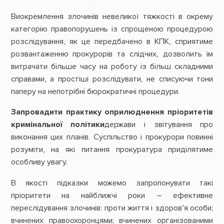
Виокремлення злочинів невеликої тяжкості в окрему
категорію правопорушень із спрощеною процедурою
розслідування, як це передбачено в КПК, сприятиме
розвантаженню прокурорів та слідчих, дозволить їм
витрачати більше часу на роботу із більш складними
справами, а простіші розслідувати, не списуючи тони
паперу на непотрібні бюрократичні процедури.
Запровадити практику оприлюднення пріоритетів
кримінальної політики
держави і звітування про
виконання цих планів. Суспільство і прокурори повинні
розуміти, на які питання прокуратура приділятиме
особливу увагу.
В якості підказки можемо запропонувати такі
пріоритети на найближчі роки – ефективне
переслідування злочинів: проти життя і здоров’я особи;
вчинених правоохоронцями; вчинених організованими