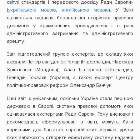
світлі стандартів і передового досвіду Ради Європи»
(
українською мовою
,
англійською мовою
). У Звіті
оцінюється надання безоплатної вторинної правової
допомоги у кримінальних провадженнях і в разі
адміністративного затримання та адміністративного
арешту.
Звіт підготовлений групою експертів, до складу якої
входили Петер ван ден Біґґелар (Нідерланди), Надєжда
Хріптієвскі (Молдова), Алан Патерсон (Шотландія),
Геннадій Токарєв (Україна), а також експерт Центру
політико-правових реформ Олександр Банчук.
Цей звіт є унікальним, оскільки Україна стала першою
державою в Європі, система правової допомоги якої
оцінювалася експертами Ради Європи. Тому висновки і
рекомендації, сформульовані в звіті, можуть бути
корисними для багатьох європейських держав, уряди
яких забажають створити ефективну систему надання