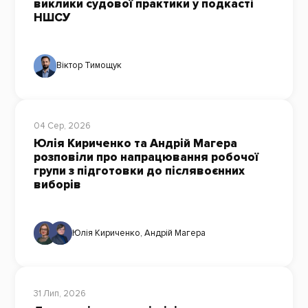
виклики судової практики у подкасті
НШСУ
Віктор Тимощук
04 Сер, 2026
Юлія Кириченко та Андрій Магера
розповіли про напрацювання робочої
групи з підготовки до післявоєнних
виборів
Юлія Кириченко
,
Андрій Магера
31 Лип, 2026