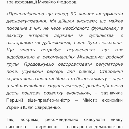
трансформації Михайло Федоров.
«
Проаналізовано ще понад 90 чинних інструментів
держрегулювання. Ми дійшли висновку, що майже
половина з них не несе необхідного функціоналу з
захисту інтересів держави та суспільства, є
застарілими чи дублюючими, і має бути скасована.
Ще чверть потребує осучаснення, що теж
відображено в рекомендаціях Міжвідомчої робочої
групи. Продовжуємо оздоровлювати регуляторне
поле, усуваючи бар’єри для бізнесу. Створення
сприятливого інвестиційного та бізнес-клімату – одне
з найважливіших завдань сьогодні, реалізація якого
дасть поштовх розвитку економіки
», – зазначила
Перший віце-прем’єр-міністр – Міністр економіки
України Юлія Свириденко.
Так, зокрема, рекомендовано скасувати низку
висновків державної санітарно-епідеміологічної