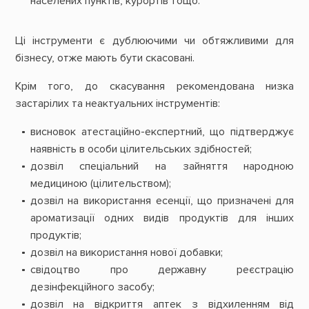
населених пунктів, курортів тощо.
Ці інструменти є дублюючими чи обтяжливими для
бізнесу, отже мають бути скасовані.
Крім того, до скасування рекомендована низка
застарілих та неактуальних інструментів:
висновок атестаційно-експертний, що підтверджує
наявність в особи цілительських здібностей;
дозвіл спеціальний на зайняття народною
медициною (цілительством);
дозвіл на використання есенції, що призначені для
ароматизації одних видів продуктів для інших
продуктів;
дозвіл на використання нової добавки;
свідоцтво про державну реєстрацію
дезінфекційного засобу;
дозвіл на відкриття аптек з відхиленням від