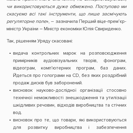
чи використовуються дуже обмежено. Поступово ми
скасуємо всі такі інструменти, що лише засмічують
регуляторне поле
», – зазначила Перший віце-прем’єр-
міністр України – Міністр економіки Юлія Свириденко.
Так, рішенням Уряду скасовані:
видача контрольних марок на розповсюдження
примірників аудіовізуальних творів, фонограм,
відеограм, комп’ютерних програм, баз даних.
Йдеться про голограми на СD, без яких роздрібний
продаж дисків був заборонений.
висновок науково-дослідної організації стосовно
технічної неможливості знешкодження та утилізації
шкідливих речовин, відходів виробництва та стічних
вод.
висновок про те, що товари, які використовуються
для розвитку виробництва і забезпечення