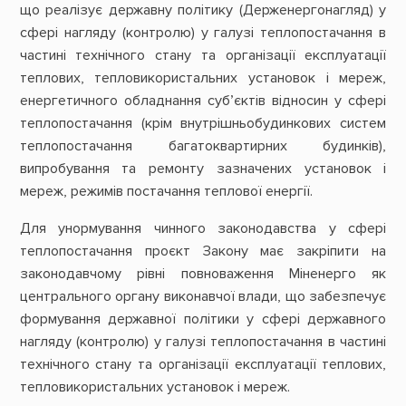
що реалізує державну політику (Держенергонагляд) у
сфері нагляду (контролю) у галузі теплопостачання в
частині технічного стану та організації експлуатації
теплових, тепловикористальних установок і мереж,
енергетичного обладнання суб’єктів відносин у сфері
теплопостачання (крім внутрішньобудинкових систем
теплопостачання багатоквартирних будинків),
випробування та ремонту зазначених установок і
мереж, режимів постачання теплової енергії.
Для унормування чинного законодавства у сфері
теплопостачання проєкт Закону має закріпити на
законодавчому рівні повноваження Міненерго як
центрального органу виконавчої влади, що забезпечує
формування державної політики у сфері державного
нагляду (контролю) у галузі теплопостачання в частині
технічного стану та організації експлуатації теплових,
тепловикористальних установок і мереж.