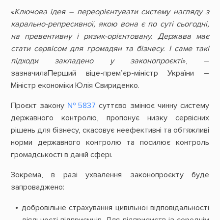
«
Ключова ідея – переорієнтувати систему нагляду з
карально-репресивної, якою вона є по суті сьогодні,
на превентивну і ризик-орієнтовану. Держава має
стати сервісом для громадян та бізнесу. І саме такі
підходи закладено у законопроєкті
», –
зазначилаПерший віце-прем’єр-міністр України –
Міністр економіки Юлія Свириденко.
Проєкт закону
№5837
суттєво змінює чинну систему
державного контролю, пропонує низку сервісних
рішень для бізнесу, скасовує неефективні та обтяжливі
норми державного контролю та посилює контроль
громадськості в даній сфері.
Зокрема, в разі ухвалення законопроєкту буде
запроваджено:
добровільне страхування цивільної відповідальності
діяльності підприємців. Для підприємств із середнім