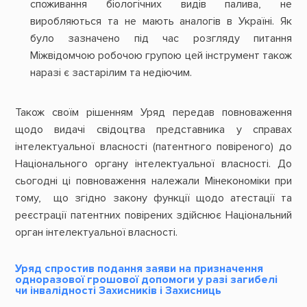
споживання біологічних видів палива, не
виробляються та не мають аналогів в Україні. Як
було зазначено під час розгляду питання
Міжвідомчою робочою групою цей інструмент також
наразі є застарілим та недіючим.
Також своїм рішенням Уряд передав повноваження
щодо видачі свідоцтва представника у справах
інтелектуальної власності (патентного повіреного) до
Національного органу інтелектуальної власності. До
сьогодні ці повноваження належали Мінекономіки при
тому, що згідно закону функції щодо атестації та
реєстрації патентних повірених здійснює Національний
орган інтелектуальної власності.
Уряд спростив подання заяви на призначення
одноразової грошової допомоги у разі загибелі
чи інвалідності Захисників і Захисниць