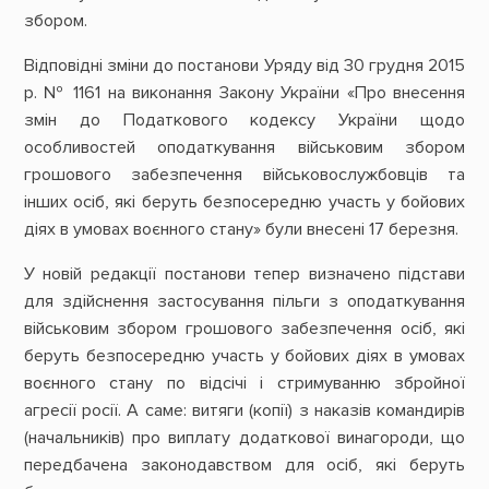
збором.
Відповідні зміни до постанови Уряду від 30 грудня 2015
р. № 1161 на виконання Закону України «Про внесення
змін до Податкового кодексу України щодо
особливостей оподаткування військовим збором
грошового забезпечення військовослужбовців та
інших осіб, які беруть безпосередню участь у бойових
діях в умовах воєнного стану» були внесені 17 березня.
У новій редакції постанови тепер визначено підстави
для здійснення застосування пільги з оподаткування
військовим збором грошового забезпечення осіб, які
беруть безпосередню участь у бойових діях в умовах
воєнного стану по відсічі і стримуванню збройної
агресії росії. А саме: витяги (копії) з наказів командирів
(начальників) про виплату додаткової винагороди, що
передбачена законодавством для осіб, які беруть