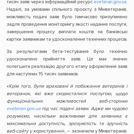
тисяч заяв через інформаційний ресурс
eveteran.gov.ua.
Надалі, за умовами спільного проєкту з Мінветеранів,
можливість подачі заяв було тимчасово призупинено
задля проведення моніторингу якості надання послуги,
завершення процесу виплати коштів на банківські
картки заявникам та удосконалення технічних процесів.
За результатами бета-тестування було технічно
удосконалено прийняття заяв. Це має значно
полегшити реалізацію другого етапу оформлення заяв
для наступних 15 тисяч заявників.
«
Крім того, були враховані й побажання ветеранів і
ветеранок, які вже скористалися послугою, щодо
функціональних можливостей веб-сторінки
eveteran.gov.ua
під час подачі заяви. Адже ми чудово
розуміємо, наскільки важливими для заявника є
максимальна доступність, зрозумілість та зручність
веб-сайту у користуванні
», – зазначили у Мінветеранів.