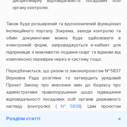
дисциплінарну відповідальність посадових осіб
органу контролю.
Також буде розширений та вдосконалений функціонал
Інспекційного порталу. Зокрема, заходи контролю та
обмін документами можна буде здійснювати в
електронній формі, запроваджується е-кабінет для
підприємців з можливістю подання скарг та відмови від
комплексної перевірки через е-систему тощо.
Передбачається, що разом із законопроєктом №5837
Верховна Рада розгляне та затвердить урядовий
Проєкт Закону про внесення змін до Кодексу про
адміністративні правопорушення щодо підвищення
відповідальності посадових осіб органів державного
нагляду (контролю) (
№5838
). Цим проєктом
пропонується посилити відповідальність посадових
Розділи статті
осіб органів держнагляду за порушення вимог