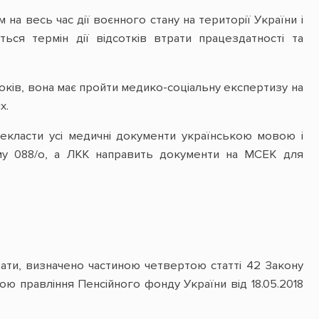
Російської Федерації
проти України, на
а весь час дії воєнного стану на території України і
лікування за кордон» від
ся термін дії відсотків втрати працездатності та
21.04.2023 № 361
Мінветеранів підготувало
роз’яснення щодо
призначення та виплати
років, вона має пройти медико-соціальну експертизу на
грошової допомоги у
х.
разі загибелі
військовослужбовця або
поліцейського
екласти усі медичні документи українською мовою і
Міжвідомча робоча група
рму 088/о, а ЛКК направить документи на МСЕК для
з дерегуляції
переглянула більше
половини інструментів
держрегулювання
органів центральної
влади
ти, визначено частиною четвертою статті 42 Закону
ю правління Пенсійного фонду України від 18.05.2018