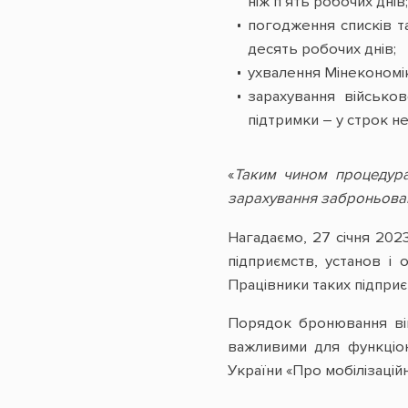
ніж п’ять робочих днів;
погодження списків т
десять робочих днів;
ухвалення Мінекономік
зарахування військо
підтримки – у строк не
«
Таким чином процедура 
зарахування заброньован
Нагадаємо, 27 січня 202
підприємств, установ і 
Працівники таких підпри
Порядок бронювання вій
важливими для функціон
України «Про мобілізацій