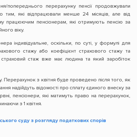
ння/попереднього перерахунку пенсії продовжували
о тим, які відпрацювали менше 24 місяців, але від
му працюючим пенсіонерам, які отримують пенсію за
ного віку.
ера індивідуальне, оскільки, по суті, у формулі для
трахового стажу або коефіцієнт страхового стажу та
ий страховий стаж вже має людина та який заробіток
. Перерахунок з квітня буде проведено після того, як
ня надійдуть відомості про сплату єдиного внеску за
ервні, пенсіонери, які матимуть право на перерахунок,
инаючи з 1 квітня.
ького суду з розгляду податкових спорів