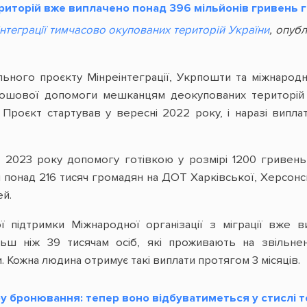
риторій вже виплачено понад 396 мільйонів гривень 
інтеграції тимчасово окупованих територій України
, опуб
ільного проєкту Мінреінтеграції, Укрпошти та міжнарод
рошової допомоги мешканцям деокупованих територій 
 Проєкт стартував у вересні 2022 року, і наразі випла
ня 2023 року допомогу готівкою у розмірі 1200 гривен
 понад 216 тисяч громадян на ДОТ Харківської, Херсонс
ей.
ої підтримки Міжнародної організації з міграції вже
ьш ніж 39 тисячам осіб, які проживають на звільнен
Кожна людина отримує такі виплати протягом 3 місяців.
 бронювання: тепер воно відбуватиметься у стислі т