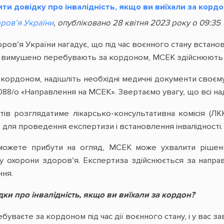
и довідку про інвалідність, якщо ви виїхали за корд
ров’я України
, опубліковано 28 квітня 2023 року о 09:35
ров’я України нагадує, що під час воєнного стану встан
кі вимушено перебувають за кордоном, МСЕК здійснюють
кордоном, надішліть необхідні медичні документи своєму
8/о «Направлення на МСЕК». Звертаємо увагу, що всі на
ів розглядатиме лікарсько-консультативна комісія (ЛК
 для проведення експертизи і встановлення інвалідності.
жете прибути на огляд, МСЕК може ухвалити рішення 
у охорони здоров’я. Експертиза здійснюється за напра
ня.
ки про інвалідність, якщо ви виїхали за кордон?
ваєте за кордоном під час дії воєнного стану, і у вас за