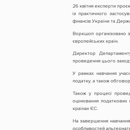
26 квітня експерти проє
із практичного застосу
фінансів України та Держ
Воркшоп організовано з
європейських країн.
Директор Департаменту
проведення цього заходу 
У рамках навчання учас
податку, а також обговор
Також у процесі провед
оцінювання податкових с
країнах ЄС.
На завершення навчання
особливостей альтернати