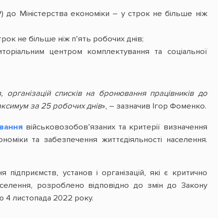
майно» – новий сервіс
ДПС
 до Міністерства економіки – у строк не більше ніж
Кому потрібно
звернутися за
ок не більше ніж п’ять робочих днів;
перепризначенням
субсидії на
иторіальним центром комплектування та соціальної
неопалювальний період
Постанова Кабінету
Міністрів України «Деякі
питання оплати праці
, організацій списків на бронювання працівників до
працівників державних
органів та органів
аксимум за 25 робочих днів
», – зазначив Ігор Фоменко.
місцевого
самоврядування під час
вання
військовозобов’язаних та критерії визначення
воєнного стану» від
25.04.2023 № 391
ономіки та забезпечення життєдіяльності населення.
Робота Коордштабу з
питань ВПО
розпочнеться з розгляду
підприємств, установ і організацій, які є критично
житлових питань
аселення, розроблено відповідно до змін до Закону
Мінреінтеграції
підготувало алгоритми
ю 4 листопада 2022 року.
дій для родин зниклих
безвісти