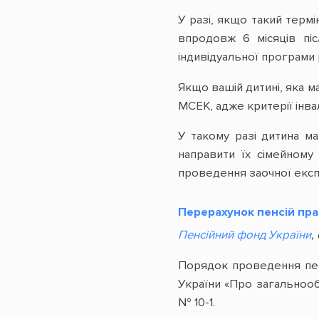
У разі, якщо такий терм
впродовж 6 місяців пі
індивідуальної програми р
Якщо вашій дитині, яка м
МСЕК, адже критерії інвал
У такому разі дитина м
направити їх сімейному
проведення заочної експе
Перерахунок пенсій пра
Пенсійний фонд України
,
Порядок проведення пер
України «Про загальнооб
№ 10-1.