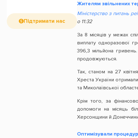
Жителям звільнених те
Міністерство з питань ре
Підтримати нас
о 11:32
За 8 місяців у межах сп
виплату одноразової г
396,3 мільйона гривень.
продовжуються.
Так, станом на 27 квіт
Хреста України отримали
та Миколаївської област
Крім того, за фінансов
допомоги на місяць біл
Херсонщини й Донеччини. 
Оптимізували процедуру