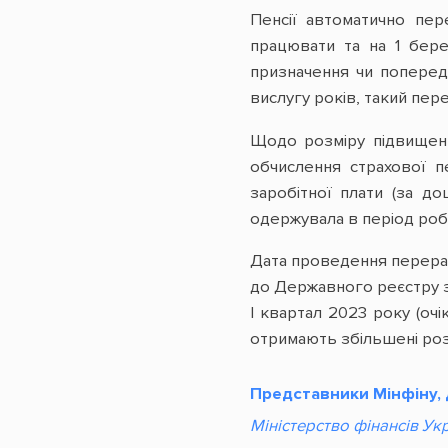
Пенсії автоматично пер
працювати та на 1 бере
призначення чи поперед
вислугу років, такий пер
Щодо розміру підвищення
обчислення страхової п
заробітної плати (за д
одержувала в період роб
Дата проведення перерах
до Державного реєстру з
І квартал 2023 року (очі
отримають збільшені розмі
Представники Мінфіну,
Міністерство фінансів Ук