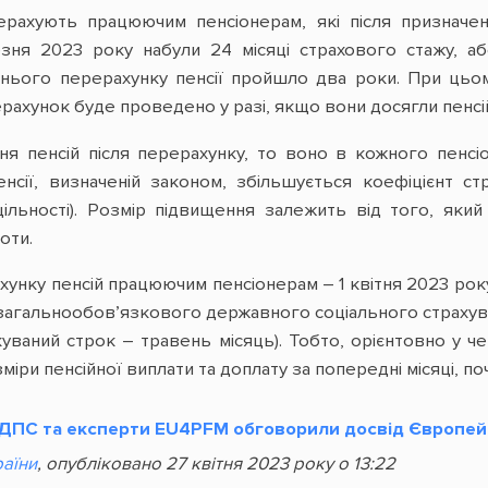
ерахують працюючим пенсіонерам, які після призначе
зня 2023 року набули 24 місяці страхового стажу, аб
нього перерахунку пенсії пройшло два роки. При цьо
ерахунок буде проведено у разі, якщо вони досягли пенсій
 пенсій після перерахунку, то воно в кожного пенсіон
енсії, визначеній законом, збільшується коефіцієнт с
оцільності). Розмір підвищення залежить від того, як
оти.
унку пенсій працюючим пенсіонерам – 1 квітня 2023 року
агальнообов’язкового державного соціального страхуван
куваний строк – травень місяць). Тобто, орієнтовно у ч
ри пенсійної виплати та доплату за попередні місяці, поч
 ДПС та експерти EU4PFM обговорили досвід Європейс
раїни
, опубліковано 27 квітня 2023 року о 13:22