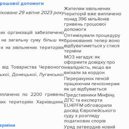
грошової допомоги
Жителям звільнених
ліковано 29 квітня 2023 року
територій вже виплачено
понад 396 мільйонів
гривень грошової
допомоги
них організацій забезпечено
Оптимізували процедуру
на загальну суму більш як
бронювання: тепер воно
відбуватиметься у стислі
ти на звільнених територіях
терміни
МОЗ нагадує: як
оформити довідку про
ь від Товариства Червоного
інвалідність, якщо ви
виїхали за кордон
ької, Донецької, Луганської
Перерахунок пенсій
працюючим пенсіонерам:
як це відбувається
 виплачено по 2200 гривень
Представники Мінфіну,
ДПС та експерти
их територіях Харківщини,
EU4PFM обговорили
досвід Європейського
суду з розгляду
податкових спорів
ерміни
Уряд затвердив новий