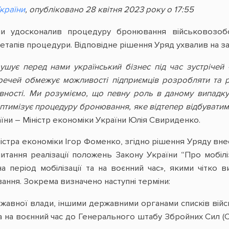
країни
, опубліковано 28 квітня 2023 року о 17:55
їни удосконалив процедуру бронювання військовозобо
етапів процедури. Відповідне рішення Уряд ухвалив на зас
рушує перед нами український бізнес під час зустріче
 речей обмежує можливості підприємців розробляти та 
вності. Ми розуміємо, що певну роль в даному випадку
оптимізує процедуру бронювання, яке відтепер відбуватиме
аїни – Міністр економіки України Юлія Свириденко.
істра економіки Ігор Фоменко, згідно рішення Уряду внес
итання реалізації положень Закону України “Про мобіл
а період мобілізації та на воєнний час», якими чітко
ння. Зокрема визначено наступні терміни:
жавної влади, іншими державними органами списків вій
 та на воєнний час до Генерального штабу Збройних Сил (