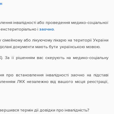
єВідновлення: Ухвалено
он
порядок надання
державної допомоги на
ремонт пошкодженого
житла
овлення інвалідності або проведення медико-соціальної
Кабінет Міністрів
 екстериторіально і
заочно
.
запропонував механізм
компенсації збитків
суб’єктам
 сімейному або лікуючому лікарю на території України
господарювання з
діслані документи мають бути українською мовою.
територій бойових дій і
ТОТ
К). За її рішенням вас скерують на медико-соціальну
Спрощено механізм
направлення на лікування
за кордон захисників
України
про встановлення інвалідності заочно на підставі
Постанова Кабінету
вленням ЛКК незалежно від вашого місця реєстрації,
Міністрів України «Про
внесення змін до
Порядку направлення
осіб із складових сил
оборони та сил безпеки,
постраждалих у зв’язку з
військовою агресією
вершився термін дії довідки про інвалідність?