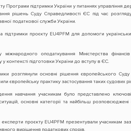
кту Програми підтримки України у питаннях управління д
вання рішень Суду Справедливості ЄС під час розгляду
авної податкової служби України.
а підтримки проєкту EU4PFM для допомоги українським 
 міжнародного оподаткування Міністерства фінансі
у контексті підготовки України до вступу в ЄС.
ники розглянули основні рішення європейського Суду
или європейську практику застосування таких судових рі
ення навчання учасникам було представлено ключові
итуацій, основні категорії та найбільш розповсюджені 
 експерти проєкту EU4PFM презентували учасникам заз
вного вирішення податкових спорів.