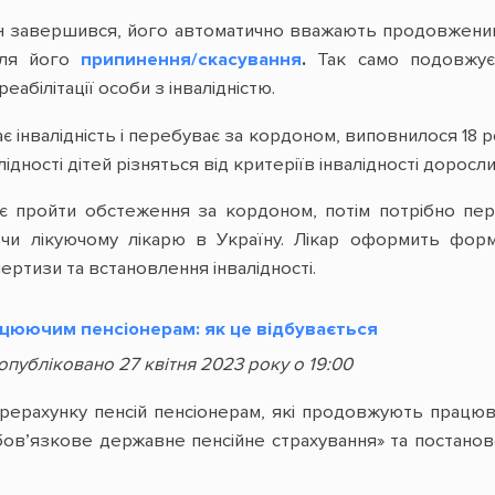
ін завершився, його автоматично вважають продовженим н
сля його
припинення/скасування
.
Так само подовжуєть
еабілітації особи з інвалідністю.
ає інвалідність і перебуває за кордоном, виповнилося 18 
ідності дітей різняться від критеріїв інвалідності доросли
ає пройти обстеження за кордоном, потім потрібно пер
 чи лікуючому лікарю в Україну. Лікар оформить фо
ртизи та встановлення інвалідності.
цюючим пенсіонерам: як це відбувається
 опубліковано 27 квітня 2023 року о 19:00
ерахунку пенсій пенсіонерам, які продовжують працюва
ов’язкове державне пенсійне страхування» та постаново