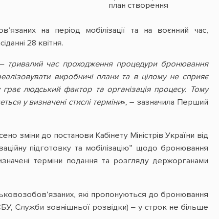
план створення
безбар’єрного простору
в Україні на наступні два
в’язаних на період мобілізації та на воєнний час,
роки
Розпорядження Кабінет
іданні 28 квітня.
Міністрів України «Про
затвердження плану
й – тривалий час проходження процедури бронювання
заходів на 2023—2024
реалізовувати виробничі плани та в цілому не сприяє
роки з реалізації
Національної стратегії із
 грає людський фактор та організація процесу. Тому
створення
ться у визначені стислі терміни
», – зазначила Перший
безбар’єрного простору
в Україні на період до
2030 року» від 25.04.2023
№ 372-р
ено зміни до постанови Кабінету Міністрів України від
Як рідним оформити
ізаційну підготовку та мобілізацію” щодо бронювання
заробітну плату зниклого
безвісти військового
 визначені терміни подання та розгляду держорганами
Як оскаржити рішення
медико-соціальної
експертної комісії
ськовозобов’язаних, які пропонуються до бронювання
Дашборд надавачів
соціальних послуг
СБУ, Служби зовнішньої розвідки) – у строк не більше
«Калькулятор податку на