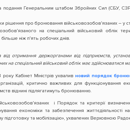
а подання Генеральним штабом Збройних Сил (СБУ, СЗР)
и рішення про бронювання військовозобов’язаних – у стр
возобов’язаного на спеціальний військовий облік тер
 більше ніж п’ять робочих днів.
від отримання держорганами від підприємств, установ
их на спеціальний військовий облік має здійснюватися м
3 року Кабінет Міністрів ухвалив
новий порядок броню
організацій, критично важливих для функціонування ек
ємств віднині підлягатимуть бронюванню.
ськовозобов’язаних і Порядок та критерії визначення 
ування економіки та забезпечення життєдіяльності н
ну підготовку та мобілізацію», ухвалених Верховною Радо