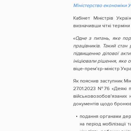
Міністерство економіки У
Кабінет Міністрів Укра
визначивши чіткі терміни 
«
Одне з питань, яке по
працівників. Такий стан
підвищенню ділової акти
ініціювали рішення, яке 
віце-прем’єр-міністр Укр
Як пояснив заступник Мін
27.01.2023 №76 «Деякі п
військовозобов’язаних н
документів щодо бронюва
подання органами дер
на період мобілізації