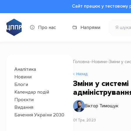
Сайт працює у тестовому 
Про нас
Напрями
Головна
Новини
Зміни у си
Аналітика
Назад
Новини
Зміни у системі
Блоги
адміністрування
Календар подій
Проєкти
Віктор Тимощук
Видання
Бачення України 2030
01 Тра, 2023