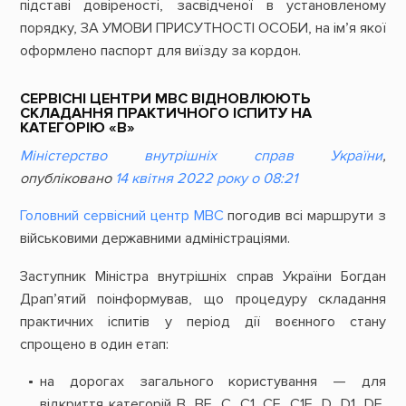
підставі довіреності, засвідченої в установленому
порядку, ЗА УМОВИ ПРИСУТНОСТІ ОСОБИ, на ім’я якої
оформлено паспорт для виїзду за кордон.
СЕРВІСНІ ЦЕНТРИ МВС ВІДНОВЛЮЮТЬ
СКЛАДАННЯ ПРАКТИЧНОГО ІСПИТУ НА
КАТЕГОРІЮ «В»
Міністерство внутрішніх справ України
,
опубліковано
14 квітня 2022 року о 08:21
Головний сервісний центр МВС
погодив всі маршрути з
військовими державними адміністраціями.
Заступник Міністра внутрішніх справ України Богдан
Драп’ятий поінформував, що процедуру складання
практичних іспитів у період дії воєнного стану
спрощено в один етап:
на дорогах загального користування — для
відкриття категорій B, BE, C, C1, CE, C1E, D, D1, DE,