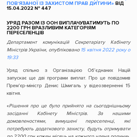
ПОВʼЯЗАНОЇ ІЗ ЗАХИСТОМ ПРАВ ДИТИНИ»
ВІД
15.04.2022 № 447
УРЯД РАЗОМ ІЗ ООН ВИПЛАЧУВАТИМУТЬ ПО
2200 ГРН ВРАЗЛИВИМ КАТЕГОРІЯМ
ПЕРЕСЕЛЕНЦІВ
Департамент комунікацій Секретаріату Кабінету
Міністрів України, опубліковано
15 квітня 2022 року о
19:33
Уряд спільно з Організацією Об’єднаних Націй
запускає ще дві програми виплат. Про це повідомив
Прем’єр-міністр Денис Шмигаль у відеозверненні 15
квітня.
«
Рішення про це було прийнято на сьогоднішньому
засіданні Кабінету Міністрів. За нашими
домовленостями, вимушені переселенці, які
потребують додаткового захисту, будуть отримувати
по 2200 грн кожен місяць на кожного члена родини
»,