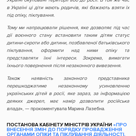
Україні окуповані території або до росії. В той же час
в Україні ці діти мають родичів, які бажають взяти їх
під опіку, піклування.
Тому ми напрацювали рішення, яке дозволяє під час
дії воєнного стану встановити таким дітям статус
дитини-сироти або дитини, позбавленої батьківського
піклування, оформити над ними опіку та
представляти їхні інтереси. Зокрема, вимагати
їхнього повернення після незаконного вивезення.
Також наявність законного представника
перешкоджатиме незаконному усиновленню
українських дітей в росії, яке зараз, за інформацією
деяких джерел, має намір дозволити російська
влада
», — прокоментувала Марина Лазебна.
ПОСТАНОВА КАБІНЕТУ МІНІСТРІВ УКРАЇНИ
«ПРО
ВНЕСЕННЯ ЗМІН ДО ПОРЯДКУ ПРОВАДЖЕННЯ
ОРГАНАМИ ОПІКИ ТА ПІКЛУВАННЯ ДІЯЛЬНОСТІ,