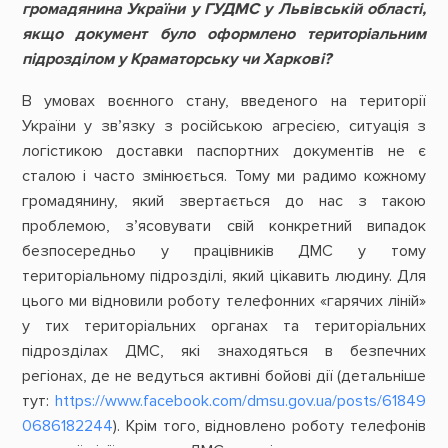
громадянина України у ГУДМС у Львівській області,
якщо документ було оформлено територіальним
підрозділом у Краматорську чи Харкові?
В умовах воєнного стану, введеного на території
України у зв’язку з російською агресією, ситуація з
логістикою доставки паспортних документів не є
сталою і часто змінюється. Тому ми радимо кожному
громадянину, який звертається до нас з такою
проблемою, з’ясовувати свій конкретний випадок
безпосередньо у працівників ДМС у тому
територіальному підрозділі, який цікавить людину. Для
цього ми відновили роботу телефонних «гарячих ліній»
у тих територіальних органах та територіальних
підрозділах ДМС, які знаходяться в безпечних
регіонах, де не ведуться активні бойові дії (детальніше
тут:
https://www.facebook.com/dmsu.gov.ua/posts/61849
0686182244
). Крім того, відновлено роботу телефонів