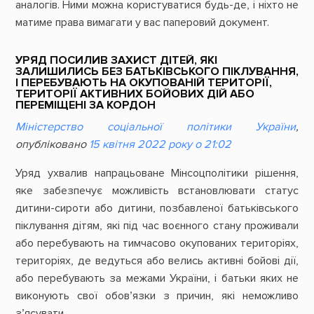
аналогів. Ними можна користуватися будь-де, і ніхто не
матиме права вимагати у вас паперовий документ.
УРЯД ПОСИЛИВ ЗАХИСТ ДІТЕЙ, ЯКІ
ЗАЛИШИЛИСЬ БЕЗ БАТЬКІВСЬКОГО ПІКЛУВАННЯ,
І ПЕРЕБУВАЮТЬ НА ОКУПОВАНІЙ ТЕРИТОРІЇ,
ТЕРИТОРІЇ АКТИВНИХ БОЙОВИХ ДІЙ АБО
ПЕРЕМІЩЕНІ ЗА КОРДОН
Міністерство соціальної політики України
,
опубліковано
15 квітня 2022 року о 21:02
Уряд ухвалив напрацьоване Мінсоцполітики рішення,
яке забезпечує можливість встановлювати статус
дитини-сироти або дитини, позбавленої батьківського
піклування дітям, які під час воєнного стану проживали
або перебувають на тимчасово окупованих територіях,
територіях, де ведуться або велись активні бойові дії,
або перебувають за межами України, і батьки яких не
виконують свої обов’язки з причин, які неможливо
з’ясувати.