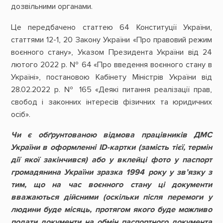
дозвільними органами.
Це передбачено статтею 64 Конституції України,
статтями 12-1, 20 Закону України «Про правовий режим
воєнного стану», Указом Президента України від 24
лютого 2022 р. № 64 «Про введення воєнного стану в
Україні», постановою Кабінету Міністрів України від
28.02.2022 р. № 165 «Деякі питання реалізації прав,
свобод і законних інтересів фізичних та юридичних
осіб».
Чи є обґрунтованою відмова працівників ДМС
України в оформленні ID-картки (замість тієї, термін
дії якої закінчився) або у вклейці фото у паспорт
громадянина України зразка 1994 року у зв’язку з
тим, що на час воєнного стану ці документи
вважаються дійсними (оскільки після перемоги у
людини буде місяць, протягом якого буде можливо
подати документи на обмін паспортного документа