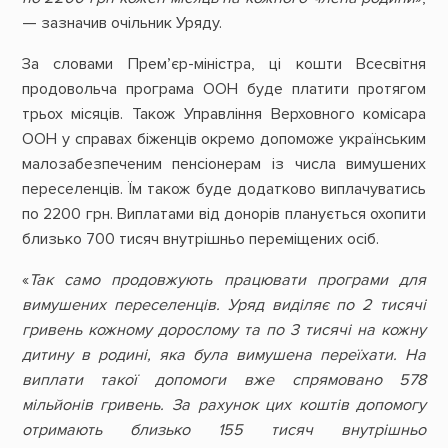
— зазначив очільник Уряду.
За словами Прем’єр-міністра, ці кошти Всесвітня
продовольча програма ООН буде платити протягом
трьох місяців. Також Управління Верховного комісара
ООН у справах біженців окремо допоможе українським
малозабезпеченим пенсіонерам із числа вимушених
переселенців. Їм також буде додатково виплачуватись
по 2200 грн. Виплатами від донорів планується охопити
близько 700 тисяч внутрішньо переміщених осіб.
«
Так само продовжують працювати програми для
вимушених переселенців. Уряд виділяє по 2 тисячі
гривень кожному дорослому та по 3 тисячі на кожну
дитину в родині, яка була вимушена переїхати. На
виплати такої допомоги вже спрямовано 578
мільйонів гривень. За рахунок цих коштів допомогу
отримають близько 155 тисяч внутрішньо