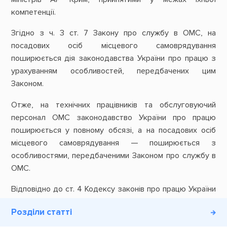
компетенції.
Згідно з ч. 3 ст. 7 Закону про службу в ОМС, на
посадових осіб місцевого самоврядування
поширюється дія законодавства України про працю з
урахуванням особливостей, передбачених цим
Законом.
Отже, на технічних працівників та обслуговуючий
персонал ОМС законодавство України про працю
поширюється у повному обсязі, а на посадових осіб
місцевого самоврядування — поширюється з
особливостями, передбаченими Законом про службу в
ОМС.
Відповідно до ст. 4 Кодексу законів про працю України
(далі — КЗпП), законодавство про працю складається з
Розділи статті
Кодексу законів про працю України та інших актів
законодавства України, прийнятих відповідно до нього.