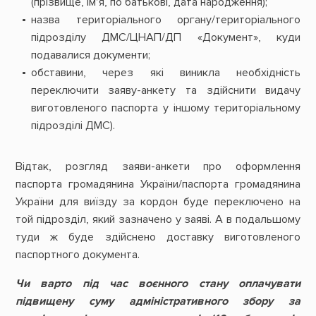
(прізвище, ім’я, по батькові, дата народження);
назва територіального органу/територіального
підрозділу ДМС/ЦНАП/ДП «Документ», куди
подавалися документи;
обставини, через які виникла необхідність
переключити заяву-анкету та здійснити видачу
виготовленого паспорта у іншому територіальному
підрозділі ДМС).
Відтак, розгляд заяви-анкети про оформлення
паспорта громадянина України/паспорта громадянина
України для виїзду за кордон буде переключено на
той підрозділ, який зазначено у заяві. А в подальшому
туди ж буде здійснено доставку виготовленого
паспортного документа.
Чи варто під час воєнного стану оплачувати
підвищену суму адміністративного збору за