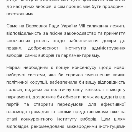
до наступних виборів, а сам процес має бути прозорим і
всеохопним».
Саме на Верховної Ради України VIII скликання лежить
відповідальність за якісне законодавство та прийняття
своєчасних рішень щодо забезпечення довіри до
правил, доброчесності інститутів адміністрування
виборів, самих виборів та парламентаризму.
Наразі необхідним є пошук консенсусу щодо нової
виборчої системи, яка би сприяла зменшенню виявів
політичної корупції, забезпечила би вищу відповідність
голосів, поданих за політичну силу, кількості її місць у
парламенті, дозволила би обирати поміж кандидатів від
партій та створити передумови для ефективної
взаємодії громадян із своїми представниками вже на
етапі конкурентного інституту виборів. Цим цілям
відповідає рекомендована міжнародними інституціями