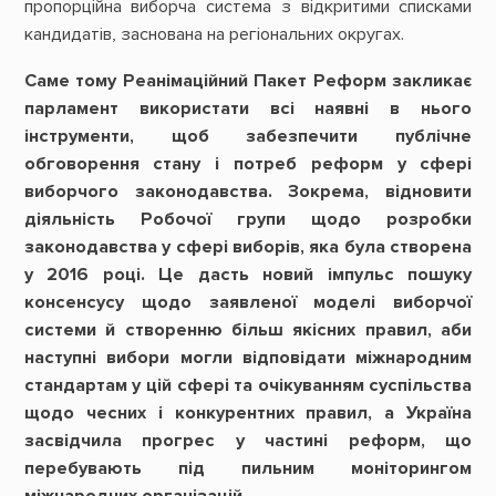
пропорційна виборча система з відкритими списками
кандидатів, заснована на регіональних округах.
Саме тому Реанімаційний Пакет Реформ закликає
парламент використати всі наявні в нього
інструменти, щоб забезпечити публічне
обговорення стану і потреб реформ у сфері
виборчого законодавства. Зокрема, відновити
діяльність Робочої групи щодо розробки
законодавства у сфері виборів, яка була створена
у 2016 році. Це дасть новий імпульс пошуку
консенсусу щодо заявленої моделі виборчої
системи й створенню більш якісних правил, аби
наступні вибори могли відповідати міжнародним
стандартам у цій сфері та очікуванням суспільства
щодо чесних і конкурентних правил, а Україна
засвідчила прогрес у частині реформ, що
перебувають під пильним моніторингом
міжнародних організацій.