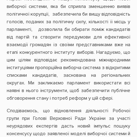
виборчої системи, яка би сприяла зменшенню виявів
політичної корупції, забезпечила би вищу відповідність
голосів, поданих за політичну силу, кількості її місць у
парламенті, дозволила би обирати поміж кандидатів
від партій та створити передумови для ефективної
взаємодії громадян із своїми представниками вже на
етапі конкурентного інституту виборів. Нагадуємо, що
цим цілям відповідає рекомендована міжнародними
інституціями пропорційна виборча система з відкритими
списками кандидатів, заснована на регіональних
округах. Ми закликаємо парламент використати всі
наявні в нього інструменти, щоб забезпечити публічне
обговорення стану і потреб реформ у цій сфері.
Сподіваємось, що відновлення діяльності Робочої
групи при Голові Верховної Ради України за участі
неурядових експертів дасть новий імпульс пошуку
консенсусу щодо заявленої моделі виборчої системи й