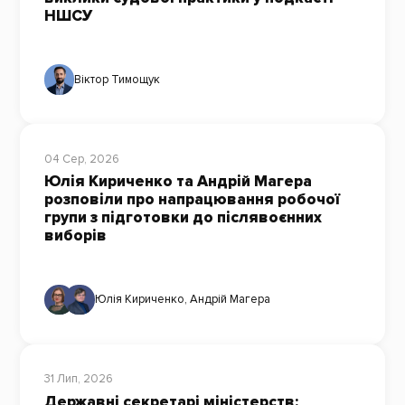
НШСУ
Віктор Тимощук
04 Сер, 2026
Юлія Кириченко та Андрій Магера
розповіли про напрацювання робочої
групи з підготовки до післявоєнних
виборів
Юлія Кириченко
,
Андрій Магера
31 Лип, 2026
Державні секретарі міністерств: