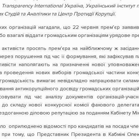
,
Transparency
International
Україна, Український інститут 
Студій та Аналітики та Центр Протидії Корупції.
их організацій нагадали, що 22 червня прем’єр заявив
або взагалі віддати громадським організаціям урядове пре
, активісти просять прем’єра на найближчому ж засіда
через порушення під час її формування, які зафіксував п
ктивісти наполягають на призначенні нової уповноваже
а проведення нових виборів громадської частини конку
, громадськість вимагає невідкладно напрацювати силам
ювання антикорупційного досвіду громадських організацій,
совувати під час аналізу документів організацій-учас
до складу нової конкурсної комісії фахового делегата
бездоганною діловою репутацією за поданням Кабінету Мін
було оприлюднено відомості про кандидатів на посади чл
 це при тому, що Представник Президента в Кабміні Ол