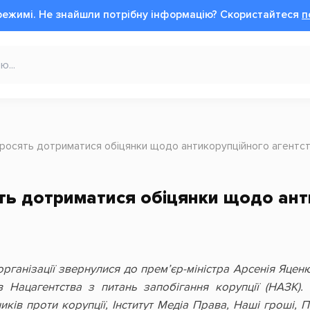
режимі.
Не знайшли потрібну інформацію?
Cкористайтеся
п
росять дотриматися обіцянки щодо антикорупційного агентс
ь дотриматися обіцянки щодо ант
 організації звернулися до прем’єр-міністра Арсенія Яц
ів Нацагентства з питань запобігання корупції (НАЗК)
иків проти корупції, Інститут Медіа Права, Наші гроші, 