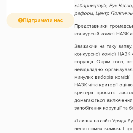
хабарництву!», Рух Чесно
реформ, Центр Політичних 
Підтримати нас
Представники громадськ
конкурсній комісії НАЗК 
Зважаючи на таку заяву
конкурсної комісії НАЗК 
корупції. Окрім того, а
невідкладно організувал
минулих виборів комісії
НАЗК чіткі критерії оцін
критерії просять засто
домагаються включення 
запобігання корупції та 
«1 липня на сайті Уряду 
нелегітимна комісія. І