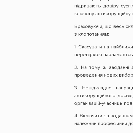
підривають довіру сусп
ключову антикорупційну і
Враховуючи, що весь скл
з клопотанням:
1. Скасувати на найближ
перевіркою парламентсько
2. На тому ж засіданні 
проведення нових виборі
3. Невідкладно напрац
антикорупційного досвід
організацій-учасниць пов
4. Включити за поданням 
належний професійний дов