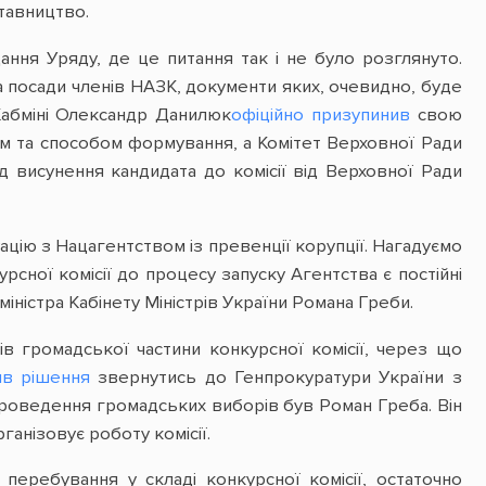
ставництво.
ання Уряду, де це питання так і не було розглянуто.
а посади членів НАЗК, документи яких, очевидно, буде
Кабміні Олександр Данилюк
офіційно призупинив
свою
дом та способом формування, а Комітет Верховної Ради
ід висунення кандидата до комісії від Верховної Ради
уацію з Нацагентством із превенції корупції. Нагадуємо
рсної комісії до процесу запуску Агентства є постійні
ністра Кабінету Міністрів України Романа Греби.
 громадської частини конкурсної комісії, через що
ив рішення
звернутись до Генпрокуратури України з
проведення громадських виборів був Роман Греба. Він
ганізовує роботу комісії.
еребування у складі конкурсної комісії, остаточно