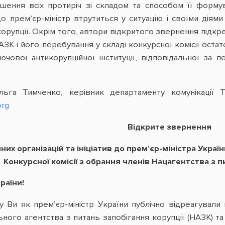
ішення всіх протиріч зі складом та способом її форму
о прем’єр-міністр втрутиться у ситуацію і своїми діям
корупції. Окрім того, автори відкритого звернення підкр
 і його перебування у складі конкурсної комісії остато
ової антикорупційної інституції, відповідальної за п
льга Тимченко, керівник департаменту комунікації Tr
org
Відкрите звернення
них організацій та ініціатив до прем’єр-міністра Укр
Конкурсної комісії з обрання членів Нацагентства з п
раїни!
Ви як прем’єр-міністр України публічно відреагували 
ьного агентства з питань запобігання корупції (НАЗК) т