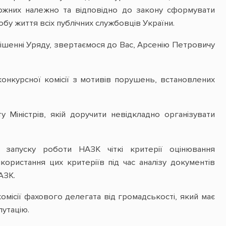
можних належно та відповідно до закону сформувати
обу життя всіх публічних службовців України.
рішенні Уряду, звертаємося до Вас, Арсенію Петровичу
конкурсної комісії з мотивів порушень, встановлених
 Міністрів, якій доручити невідкладно організувати
 запуску роботи НАЗК чіткі критерії оцінювання
користання цих критеріїв під час аналізу документів
НАЗК.
комісії фахового делегата від громадськості, який має
путацію.