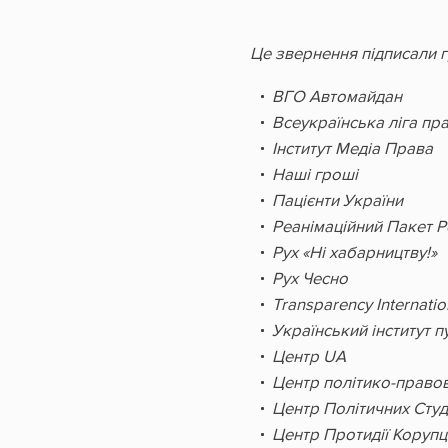
Це звернення підписали гр
ВГО Автомайдан
Всеукраїнська ліга пра
Інститут Медіа Права
Наші гроші
Пацієнти України
Реанімаційний Пакет 
Рух «Ні хабарництву!»
Рух Чесно
Transparency Internatio
Український інститут п
Центр UA
Центр політико-право
Центр Політичних Студ
Центр Протидії Корупці