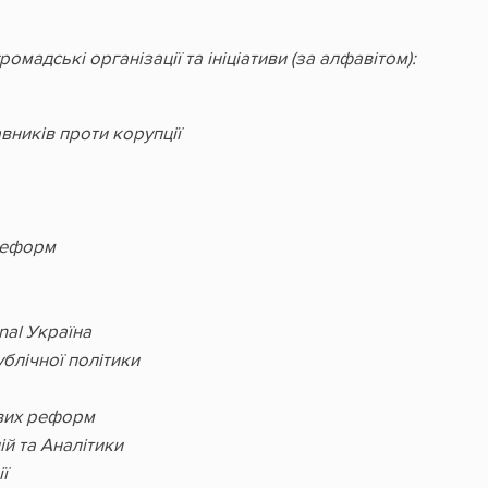
омадські організації та ініціативи (за алфавітом):
вників проти корупції
Реформ
nal Україна
ублічної політики
вих реформ
ій та Аналітики
ї