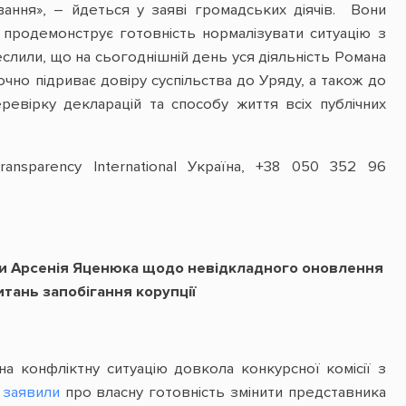
вання», – йдеться у заяві громадських діячів. Вони
и продемонструє готовність нормалізувати ситуацію з
еслили, що на сьогоднішній день уся діяльність Романа
чно підриває довіру суспільства до Уряду, а також до
еревірку декларацій та способу життя всіх публічних
ansparency International Україна, +38 050 352 96
аїни Арсенія Яценюка щодо невідкладного оновлення
итань запобігання корупції
на конфліктну ситуацію довкола конкурсної комісії з
а
заявили
про власну готовність змінити представника