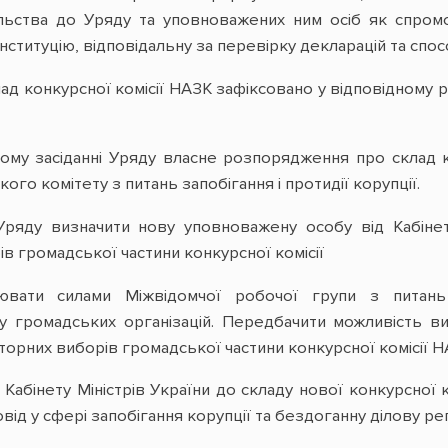
ільства до Уряду та уповноважених ним осіб як спро
нституцію, відповідальну за перевірку декларацій та спос
ад конкурсної комісії НАЗК зафіксовано у відповідному 
чому засіданні Уряду власне розпорядження про склад 
го комітету з питань запобігання і протидії корупції.
Уряду визначити нову уповноважену особу від Кабінету
в громадської частини конкурсної комісії
ювати силами Міжвідомчої робочої групи з питань
у громадських організацій. Передбачити можливість ви
торних виборів громадської частини конкурсної комісії 
Кабінету Міністрів України до складу нової конкурсної 
ід у сфері запобігання корупції та бездоганну ділову ре