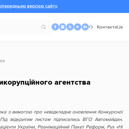
опередньою версією сайту
.
Контакти
Ua
тва
икорупційного агентства
енюка з вимогою про невідкладне оновлення Конкурсної
. Під відкритим листом підписались ВГО Автомайдан,
Пацієнти України, Реанімаційний Пакет Реформ, Рух «Ні