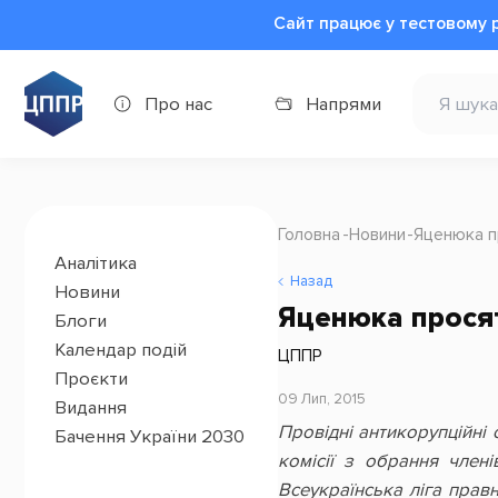
Сайт працює у тестовому 
Про нас
Напрями
Головна
Новини
Яценюка п
Аналітика
Назад
Новини
Яценюка просят
Блоги
Календар подій
ЦППР
Проєкти
09 Лип, 2015
Видання
Провідні антикорупційні
Бачення України 2030
комісії з обрання член
Всеукраїнська ліга правн