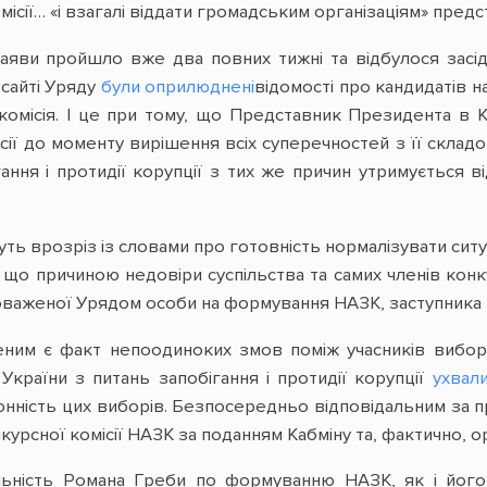
місії… «і взагалі віддати громадським організаціям» пред
заяви пройшло вже два повних тижні та відбулося засід
-сайті Уряду
були оприлюднені
відомості про кандидатів н
комісія. І це при тому, що Представник Президента в 
ісії до моменту вирішення всіх суперечностей з її скла
ання і протидії корупції з тих же причин утримується в
ідуть врозріз із словами про готовність нормалізувати сит
що причиною недовіри суспільства та самих членів конку
оваженої Урядом особи на формування НАЗК, заступника мі
ним є факт непоодиноких змов поміж учасників виборів
України з питань запобігання і протидії корупції
ухвал
онність цих виборів. Безпосередньо відповідальним за 
урсної комісії НАЗК за поданням Кабміну та, фактично, ор
льність Романа Греби по формуванню НАЗК, як і його п