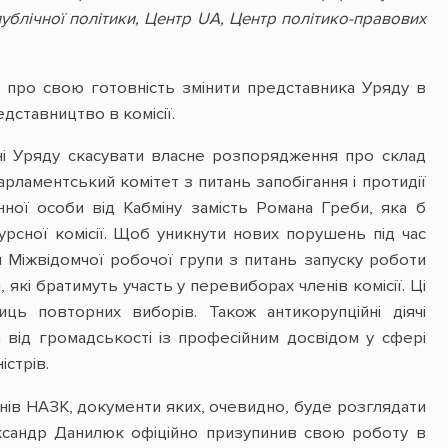
публічної політики, Центр
UA
, Центр політико-правових
 про свою готовність змінити представника Уряду в
дставництво в комісії.
нні Уряду скасувати власне розпорядження про склад
арламентський комітет з питань запобігання і протидії
нної особи від Кабміну замість Романа Греби, яка б
рсної комісії. Щоб уникнути нових порушень під час
и Міжвідомчої робочої групи з питань запуску роботи
 які братимуть участь у перевиборах членів комісії. Ці
ниць повторних виборів. Також антикорупційні діячі
 від громадськості із професійним досвідом у сфері
істрів.
енів НАЗК, документи яких, очевидно, буде розглядати
ександр Данилюк офіційно призупинив свою роботу в