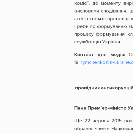
комісії, до моменту вир
висловили сподівання, щ
агентством із превенції 
Греби по формуванню НАЗК
процесу формування ключ
службовців України.
Контакт для медіа:
О
18,
tymchenko@ti-ukraine.
провідних антикорупцій
Пане Прем’єр-міністр Ук
Ще 22 червня 2015 року 
обрання членів Націонал