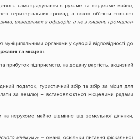
цевого самоврядування є рухоме та нерухоме майно,
сті територіальних громад, а також об’єкти спільної
има, виведеними з офшорів, а не з кишень громадян»
 муніципальними органами у суворій відповідності до
ржавні та місцеві
.
та прибуток підприємств, на додану вартість, акцизний
єдиний податок, туристичний збір та збір за місця для
і плати за землю) – встановлюється місцевими радами
на нерухоме майно відмінне від земельної ділянки,
існого мінімуму
» – омана, оскільки питання фіскальної