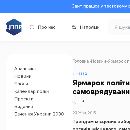
Сайт працює у тестовому 
Про нас
Напрями
Головна
Новини
Ярмарок п
Аналітика
Назад
Новини
Ярмарок політи
Блоги
самоврядуванн
Календар подій
Проєкти
ЦППР
Видання
23 Жов, 2015
Бачення України 2030
Трендом місцевих вибор
органів місцевого сам