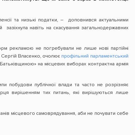
пенсії та низькі податки, – доповнився актуальними
ій зазіхнула навіть на скасування загальнодержавних
орм рекламою не погребували не лише нові партійні
ї, Сергій Власенко, очолює
профільний парламентський
«Батьківщиною» на місцевих виборах контрактна армія
пи побудови публічної влади та часто не розрізняє
орця вирішенням тих питань, які вирішуються лише
анів місцевого самоврядування, аби не почувати себе