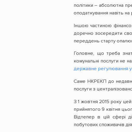
політики – абсолютна пр
оподаткування навіть на
Іншою частиною фінансов
доречно зосередити свою
переддень старту опалюв
Головне, що треба знат
комунальні послуги не н
державне регулювання у 
Саме НКРЕКП до недавнь
послуги з централізовано
З 1 жовтня 2015 року це
прийнятого 9 квітня цьо
Відтепер в цій сфері д
побутових споживачів дія