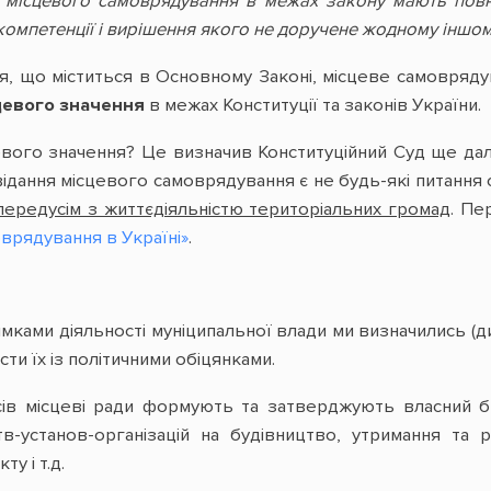
 місцевого самоврядування в межах закону мають повне
 компетенції і вирішення якого не доручене жодному іншо
я, що міститься в Основному Законі, місцеве самовряд
цевого значення
в межах Конституції та законів України.
евого значення? Це визначив Конституційний Суд ще да
дання місцевого самоврядування є не будь-які питання с
 передусім з життєдіяльністю територіальних громад
. Пе
врядування в Україні»
.
мками діяльності муніципальної влади ми визначились (д
сти їх із політичними обіцянками.
нсів місцеві ради формують та затверджують власний 
ств-установ-організацій на будівництво, утримання та
у і т.д.