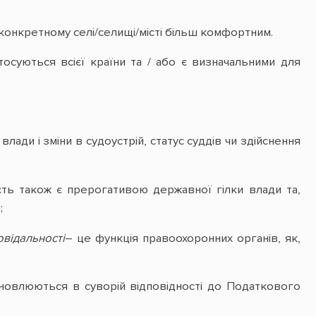
конкретному селі/селищі/місті більш комфортним.
суються всієї країни та / або є визначальними для
влади і зміни в судоустрій, статус суддів чи здійснення
ть також є прерогативою державної гілки влади та,
;
відальності
– це функція правоохоронних органів, як,
новлюються в суворій відповідності до Податкового