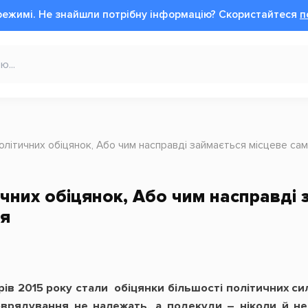
режимі.
Не знайшли потрібну інформацію?
Cкористайтеся
п
олітичних обіцянок, Або чим насправді займається місцеве са
чних обіцянок, Або чим насправді 
я
ів 2015 року стали обіцянки більшості політичних сил
оврядування не належать, а подекуди – ніколи й н