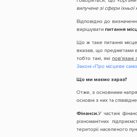
говориться, що «
органи
вилучене зі сфери їхньої
Відповідно до визначенн
вирішувати
питання міс
Що ж таке питання місц
вказав, що предметами ві
тобто такі, які
пов’язані
Законі «Про місцеве само
Що ми маємо зараз?
Отже, з основними напря
основні з них та співвідне
Фінанси.
У частині фіна
різноманітних підприєм
території населеного пункт