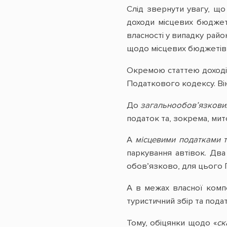
Слід звернути увагу, щ
доходи місцевих бюджеті
власності у випадку райо
щодо місцевих бюджетів 
Окремою статтею доходів
Податкового кодексу. Він
До
загальнообов’язкови
податок та, зокрема, ми
А
місцевими податками 
паркування автівок. Два
обов’язково, для цього 
А в межах власної комп
туристичний збір та пода
Тому, обіцянки щодо «
ск