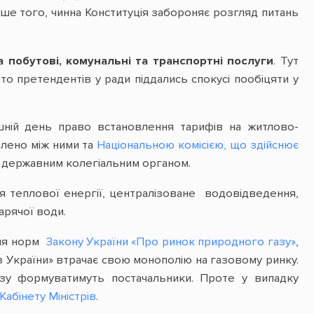
ше того, чинна Конституція забороняє розгляд питань
 побутові, комунальні та транспортні послуги
. Тут
о претендентів у ради піддались спокусі пообіцяти у
шній день право встановлення тарифів на житлово-
ілено між ними та
Національною комісією, що здійснює
є державним колегіальним органом.
 теплової енергії, централізоване водовідведення,
арячої води.
ння норм
Закону України «Про ринок природного газу»
,
з України» втрачає свою монополію на газовому ринку.
газу формуватимуть постачальники. Проте у випадку
абінету Міністрів
.