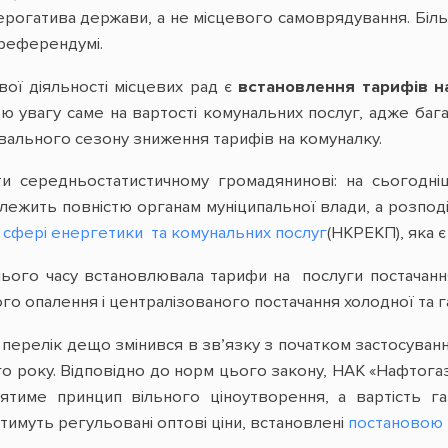
ерогатива держави, а не місцевого самоврядування. Біль
 референдумі.
ої діяльності місцевих рад є
встановлення тарифів на
 увагу саме на вартості комунальних послуг, адже багат
ального сезону зниження тарифів на комуналку.
и середньостатистичному громадянинові: на сьогодні
алежить повністю органам муніципальної влади, а розпод
сфері енергетики та комунальних послуг
(НКРЕКП), яка 
ого часу встановлювала тарифи на послуги постачання
го опалення і централізованого постачання холодної та г
й перелік дещо змінився в зв’язку з початком застосува
го року. Відповідно до норм цього закону, НАК «Нафтога
іятиме принцип вільного ціноутворення, а вартість 
тимуть регульовані оптові ціни, встановлені
постановою К