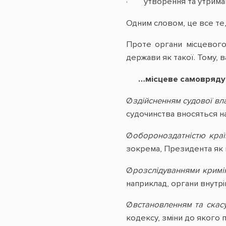
· утворення та утримання
Одним словом, це все те
Проте органи місцевого
держави як такої. Тому, 
…місцеве самовряду
Ø
здійсненням судової вл
судочинства вносяться на 
Ø
обороноздатністю краї
зокрема, Президента як г
Ø
розслідуваннями кримі
наприклад, органи внутрі
Ø
встановленням та скас
кодексу, зміни до якого