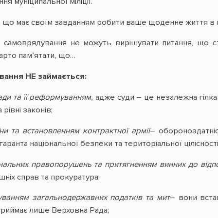
 муніципальної міліції.
, що має своїм завданням робити ваше щоденне життя в 
 самоврядування не можуть вирішувати питання, що сто
варто пам’ятати, що…
вання НЕ займається:
ади та її реформуванням
, адже суди – це незалежна гілка 
рівні законів;
ни та встановленням контрактної армії
– обороноздатніс
аранта національної безпеки та територіальної цілісності
нальних правопорушень та притягненням винних до відпо
шніх справ та прокуратура;
уванням загальнодержавних податків та мит
– вони вста
 приймає лише Верховна Рада;