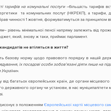
ті тарифів на комунальні послуги –
більшість тарифів в
ергетики та комунальних послуг (НКРЕКП), а тарифи, д
брав чинності 1 жовтня, формуватимуться за принципом 
ям
– рівень мінімальної пенсії напряму залежить від про
жет, який, знову ж таки, приймає парламент.
кандидатів не втіляться в життя?
ить базову норму щодо правового порядку в нашій держ
дування, їх посадові особи зобов’язані діяти лише на під
 України»
.
іну від багатьох європейських країн, де органи місцево
о державного органу чи установи, в нас муніципалітети 
ві.
 дисонує з положенням
Європейської хартії місцевого с