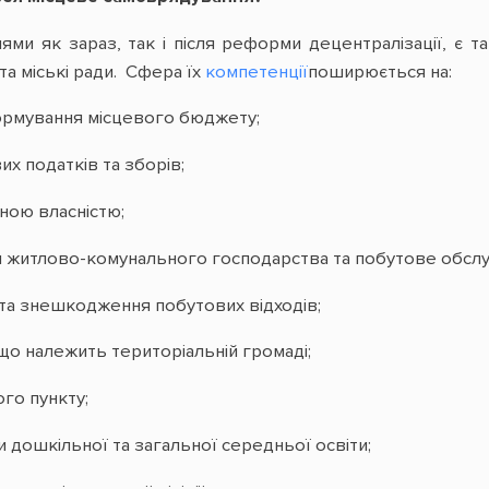
и як зараз, так і після реформи децентралізації, є та 
 та міські ради. Сфера їх
компетенції
поширюється на:
ормування місцевого бюджету;
 податків та зборів;
ою власністю;
 житлово-комунального господарства та побутове обслу
та знешкодження побутових відходів;
о належить територіальній громаді;
го пункту;
дошкільної та загальної середньої освіти;