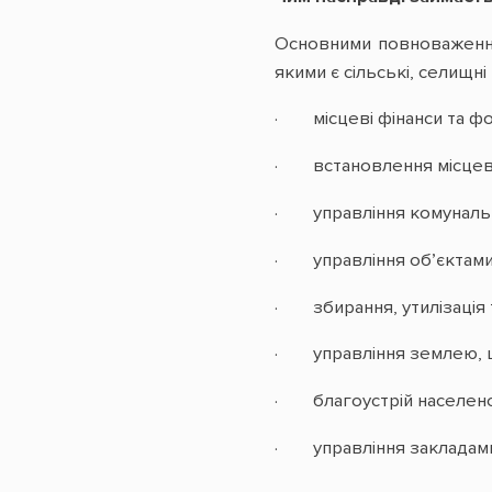
Основними повноваженням
якими є сільські, селищні
· місцеві фінанси та ф
· встановлення місцевих
· управління комунальн
· управління об’єктами
· збирання, утилізація 
· управління землею, щ
· благоустрій населено
· управління закладами 