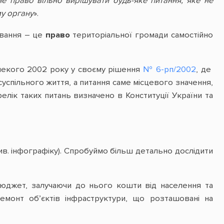
 право вільно вирішувати будь-яке питання, яке не
му органу
».
ування – це
право
територіальної громади самостійно
лекого 2002 року у своєму рішення
№ 6-рп/2002
, де
успільного життя, а питання саме місцевого значення,
релік таких питань визначено в Конституції України та
ив. інфографіку). Спробуймо більш детально дослідити
бюджет, залучаючи до нього кошти від населення та
 ремонт об’єктів інфраструктури, що розташовані на