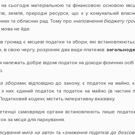
о на сьогодні матеріальною та фінансовою основою міс
в, земля, природні ресурси, що є у комунальній власно
нних та обласних рад. Тому про
«наповнення бюджету грош
мова не йде.
 громад є місцеві податки та збори, які встановлюються
, в свою чергу, розрізняє два види платежів:
загальноде
х
належать добре відомі податок на доходи фізичних осіб 
то.
та зборами
, відповідно до закону, є податок на майно, 
 з них: єдиний податок та податок на майно (в частин
Податковий кодекс містить імперативну вказівку.
етенції самоврядні органи встановлюють лише податок 
ток за місця для паркування.
асування мита на авто
» та «
зниження податків до безсов