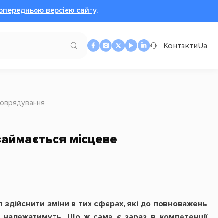
опередньою версією сайту
.
Контакти
Ua
моврядування
займається місцеве
 здійснити зміни в тих сферах, які до повноважень
е належатимуть. Що ж саме є зараз в компетенції