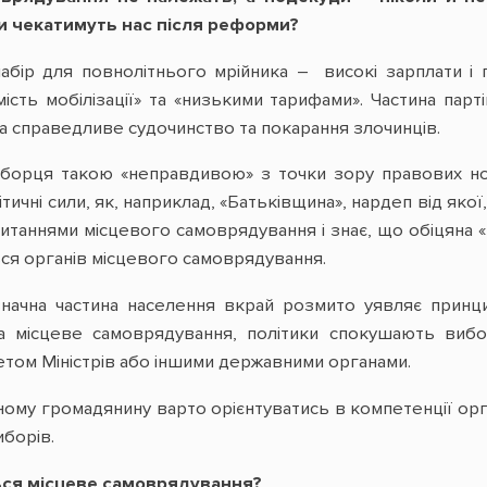
ни чекатимуть нас після реформи?
абір для повнолітнього мрійника – високі зарплати і 
ість мобілізації» та «низькими тарифами». Частина парт
 на справедливе судочинство та покарання злочинців.
иборця такою «неправдивою» з точки зору правових н
ітичні сили, як, наприклад, «Батьківщина», нардеп від яко
питаннями місцевого самоврядування і знає, що обіцяна 
ься органів місцевого самоврядування.
начна частина населення вкрай розмито уявляє принци
а місцеве самоврядування, політики спокушають виб
том Міністрів або іншими державними органами.
ому громадянину варто орієнтуватись в компетенції орг
иборів.
ься місцеве самоврядування?