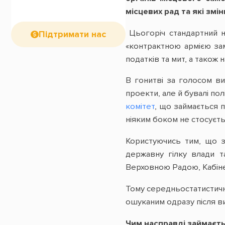
місцевих рад та які змі
Цьогоріч стандартний н
Підтримати нас
«контрактною армією зам
податків та мит, а також
В гонитві за голосом в
проекти, але й бувалі пол
комітет
, що займається 
ніяким боком не стосуєт
Користуючись тим, що з
державну гілку влади т
Верховною Радою, Кабіне
Тому середньостатистичн
ошуканим одразу після в
Чим насправді займаєт