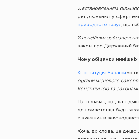
Ø
встановленням більшос
регулювання у сфері ен
природного газу»
, що на
Ø
пенсійним забезпеченн
законі про Державний бюд
Чому обіцянки нинішніх 
Конституція України
міст
органи місцевого самовря
Конституцією та законами
Це означає, що, на відм
до компетенції будь-яког
є вказівка в законодавст
Хоча, до слова, це дещо