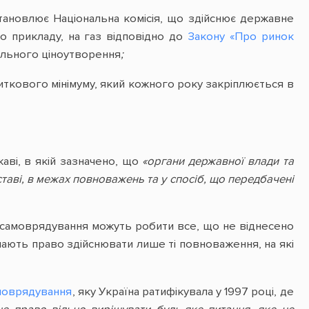
становлює Національна комісія, що здійснює державне
о прикладу, на газ відповідно до
Закону «Про ринок
вільного ціноутворення
;
житкового мінімуму, який кожного року закріплюється в
аві, в якій зазначено, що
«органи державної влади та
ставі, в межах повноважень та у спосіб, що передбачені
го самоврядування можуть робити все, що не віднесено
мають право здійснювати лише ті повноваження, на які
амоврядування
, яку Україна ратифікувала у 1997 році, де