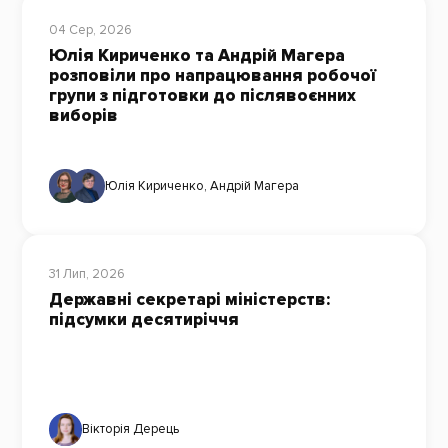
04 Сер, 2026
Юлія Кириченко та Андрій Магера
розповіли про напрацювання робочої
групи з підготовки до післявоєнних
виборів
Юлія Кириченко
,
Андрій Магера
31 Лип, 2026
Державні секретарі міністерств:
підсумки десятиріччя
Вікторія Дерець