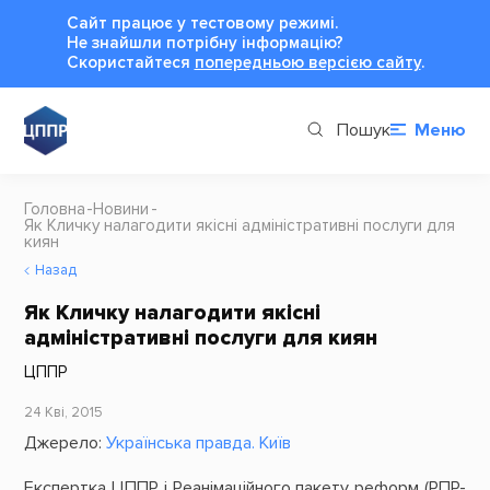
Сайт працює у тестовому режимі.
Не знайшли потрібну інформацію?
Cкористайтеся
попередньою версією сайту
.
Пошук
Меню
Головна
Новини
Як Кличку налагодити якісні адміністративні послуги для
киян
Назад
Як Кличку налагодити якісні
адміністративні послуги для киян
ЦППР
24 Кві, 2015
Джерело:
Українська правда. Київ
Експертка ЦППР і Реанімаційного пакету реформ (РПР-