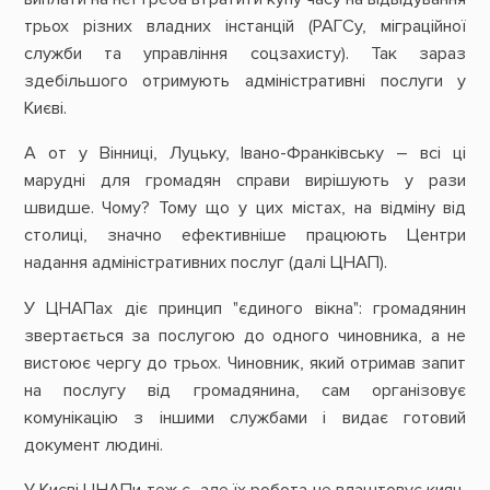
трьох різних владних інстанцій (РАГСу, міграційної
служби та управління соцзахисту). Так зараз
здебільшого отримують адміністративні послуги у
Києві.
А от у Вінниці, Луцьку, Івано-Франківську – всі ці
марудні для громадян справи вирішують у рази
швидше. Чому? Тому що у цих містах, на відміну від
столиці, значно ефективніше працюють Центри
надання адміністративних послуг (далі ЦНАП).
У ЦНАПах діє принцип "єдиного вікна": громадянин
звертається за послугою до одного чиновника, а не
вистоює чергу до трьох. Чиновник, який отримав запит
на послугу від громадянина, сам організовує
комунікацію з іншими службами і видає готовий
документ людині.
У Києві ЦНАПи теж є, але їх робота не влаштовує киян,