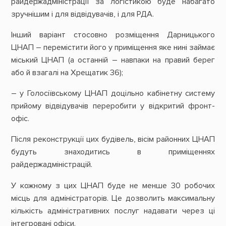
райдержадміністрації за логістикою буде набагато
зручнішим і для відвідувачів, і для РДА.
Інший варіант стосовно розміщення Дарницького
ЦНАП – перемістити його у приміщення яке нині займає
міський ЦНАП (а останній – навпаки на правий берег
або й взагалі на Хрещатик 36);
– у Голосіївському ЦНАП доцільно кабінетну систему
прийому відвідувачів переробити у відкритий фронт-
офіс.
Після реконструкції цих будівель, вісім районних ЦНАП
будуть знаходитись в приміщеннях
райдержадміністрацій.
У кожному з цих ЦНАП буде не менше 30 робочих
місць для адміністраторів. Це дозволить максимальну
кількість адміністративних послуг надавати через ці
інтегровані офіси.