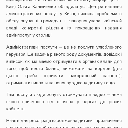
Київ) Ольга Калініченко об'їздила усі Центри надання
адміністративних послуг у Києві, виявила проблеми в
обслуговуванні громадян і запорпонувала київській
владі конкретні рішення із покращення надання
адмінпослуг у столиці.
Адміністративні послуги – це не послуги улюбленого
перукаря. Це видача різного роду документів, довідок і
виписок, які ми маємо отримувати в органах влади для
того, щоб вести бізнес, виїжджати за кордон (для
цього треба отримати закордонний паспорт),
отримувати виплати на новонароджену дитину тощо.
Такі послуги люди хочуть отримувати швидко – нема
нічого приємного від стояння у чергах до різних
кабінетів.
Навіть для реєстрації народження дитини і призначення
виплати на неї треба втратити купу часу на відвідування