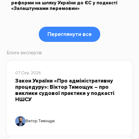
реформи на шляху України до ЄС у подкасті
«Залаштунками перемовин»
Переглянути все
Блоги експертів
07 Сер, 2026
Закон України «Про адміністративну
процедуру»: Віктор Тимощук – про
виклики судової практики у подкасті
НШСУ
Віктор Тимощук