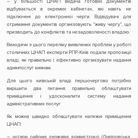
– у більшості ЦНАП видача готових документів
відбувається в окремих кабінетах, які навіть не
підключені до електронної черги. Відвідувачі для
отримання документів організовують "живу чергу", що
призводить до конфліктів та незадоволеності владою.
Виходячи з цього переліку виявлених проблем у роботі
столичних ЦНАП експерти РПР-Київ подали пропозиції
владі, як правильно і ефективно організувати надання
адмінпослуг киянам.
Для цього київській владі першочергово потрібно
вирішити два питання: правильно облаштувати
приміщення і удосконалити систему надання
адміністративних послуг
Як можна швидко облаштувати належні приміщення
ЦНАП:
– чотири районні державні адміністрації (Дніпровська,