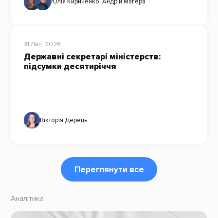
Юлія Кириченко
,
Андрій Магера
31 Лип, 2026
Державні секретарі міністерств:
підсумки десятиріччя
Вікторія Дерець
Переглянути все
Аналітика