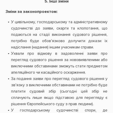
5. Інші зміни
Зміни за законопроектом:
У цивільному, господарському та адміністративному
судочинстві до заяви, скарги та клопотання, що
подаються на стадії виконання судового рішення,
потрібно буде обов’язково долучити докази їх
надіслання (надання) іншим учасникам справи.
Ухвали про відмову в задоволенні заяви про
перегляд судового рішення за нововиявленими або
виключними обставинами зможуть стати предметом
апеляційного чи касаційного оскарження.
За подання заяви про перегляд судового рішення у
зв’язку з виключними обставинами не потрібно буде
платити судовий збір (сьогодні цей збір не
сплачують лише якщо підставою для перегляду є
рішення Європейського суду з прав людини).
У господарському судочинстві спори, де