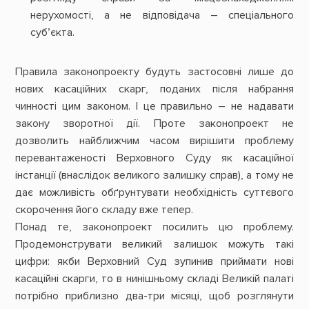
нерухомості, а не відповідача – спеціального
суб’єкта.
Правила законопроекту будуть застосовні лише до
нових касаційних скарг, поданих після набрання
чинності цим законом. І це правильно – не надавати
закону зворотної дії. Проте законопроект не
дозволить найближчим часом вирішити проблему
перевантаженості Верховного Суду як касаційної
інстанції (внаслідок великого залишку справ), а тому не
дає можливість обґрунтувати необхідність суттєвого
скорочення його складу вже тепер.
Понад те, законопроект посилить цю проблему.
Продемонструвати великий залишок можуть такі
цифри: якби Верховний Суд зупинив приймати нові
касаційні скарги, то в нинішньому складі Великій палаті
потрібно приблизно два-три місяці, щоб розглянути