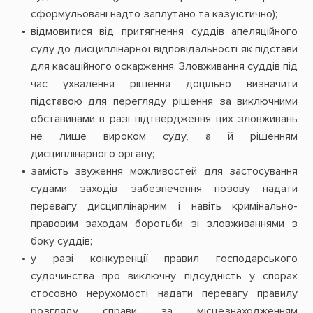
сформульовані надто заплутано та казуїстично);
відмовитися від притягнення суддів апеляційного
суду до дисциплінарної відповідальності як підстави
для касаційного оскарження. Зловживання суддів під
час ухвалення рішення доцільно визначити
підставою для перегляду рішення за виключними
обставинами в разі підтвердження цих зловживань
не лише вироком суду, а й рішенням
дисциплінарного органу;
замість звуження можливостей для застосування
судами заходів забезпечення позову надати
перевагу дисциплінарним і навіть кримінально-
правовим заходам боротьби зі зловживаннями з
боку суддів;
у разі конкуренції правил господарського
судочинства про виключну підсудність у спорах
стосовно нерухомості надати перевагу правилу
розгляду справи за місцезнаходженням