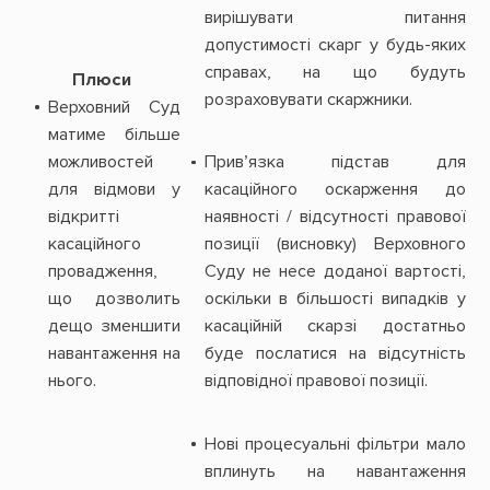
вирішувати питання
допустимості скарг у будь-яких
справах, на що будуть
Плюси
розраховувати скаржники.
Верховний Суд
матиме більше
можливостей
Прив’язка підстав для
для відмови у
касаційного оскарження до
відкритті
наявності / відсутності правової
касаційного
позиції (висновку) Верховного
провадження,
Суду не несе доданої вартості,
що дозволить
оскільки в більшості випадків у
дещо зменшити
касаційній скарзі достатньо
навантаження на
буде послатися на відсутність
нього.
відповідної правової позиції.
Нові процесуальні фільтри мало
вплинуть на навантаження