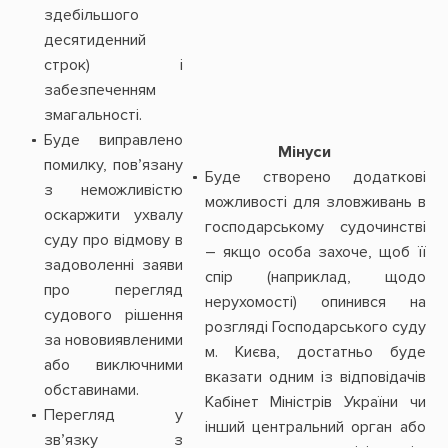
здебільшого
десятиденний
строк) і
забезпеченням
змагальності.
Буде виправлено
Мінуси
помилку, пов’язану
Буде створено додаткові
з неможливістю
можливості для зловживань в
оскаржити ухвалу
господарському судочинстві
суду про відмову в
– якщо особа захоче, щоб її
задоволенні заяви
спір (наприклад, щодо
про перегляд
нерухомості) опинився на
судового рішення
розгляді Господарського суду
за нововиявленими
м. Києва, достатньо буде
або виключними
вказати одним із відповідачів
обставинами.
Кабінет Міністрів України чи
Перегляд у
інший центральний орган або
зв’язку з