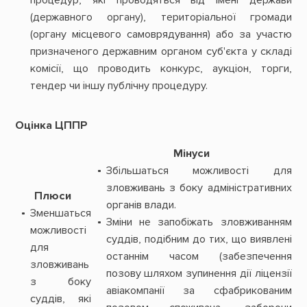
процедур, які проводяться від імені держави
(державного органу), територіальної громади
(органу місцевого самоврядування) або за участю
призначеного державним органом суб'єкта у складі
комісії, що проводить конкурс, аукціон, торги,
тендер чи іншу публічну процедуру.
Оцінка ЦППР
Мінуси
Збільшаться можливості для
зловживань з боку адміністративних
Плюси
органів влади.
Зменшаться
Зміни не запобіжать зловживанням
можливості
суддів, подібним до тих, що виявлені
для
останнім часом (забезпечення
зловживань
позову шляхом зупинення дії ліцензії
з боку
авіакомпанії за сфабрикованим
суддів, які