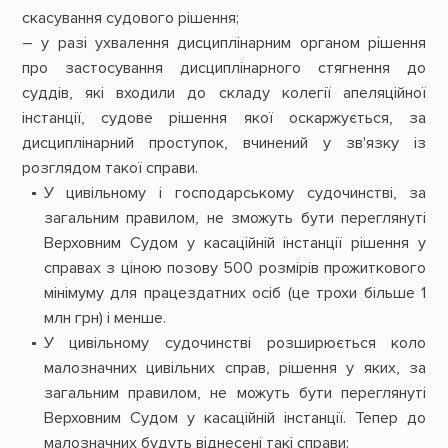
скасування судового рішення;
– у разі ухвалення дисциплінарним органом рішення
про застосування дисциплінарного стягнення до
суддів, які входили до складу колегії апеляційної
інстанції, судове рішення якої оскаржується, за
дисциплінарний проступок, вчинений у зв'язку із
розглядом такої справи.
У цивільному і господарському судочинстві, за
загальним правилом, не зможуть бути переглянуті
Верховним Судом у касаційній інстанції рішення у
справах з ціною позову 500 розмірів прожиткового
мінімуму для працездатних осіб (це трохи більше 1
млн грн) і менше.
У цивільному судочинстві розширюється коло
малозначних цивільних справ, рішення у яких, за
загальним правилом, не можуть бути переглянуті
Верховним Судом у касаційній інстанції. Тепер до
малозначних будуть віднесені такі справи: