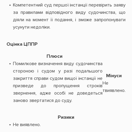
Компетентний суд першої інстанції перевірить заяву
за правилами відповідного виду судочинства, що
діяли на момент її подання, і зможе запропонувати
усунути недоліки.
Оцінка ЦППР
Плюси
Помилкове визначення виду судочинства
стороною і судом у разі подальшого
Мінуси
закриття справи судом вищої інстанції не
Не
призведе до пропущення строків
твиявлено.
звернення, адже особі не доведеться
заново звертатися до суду.
Ризики
Не виявлено.