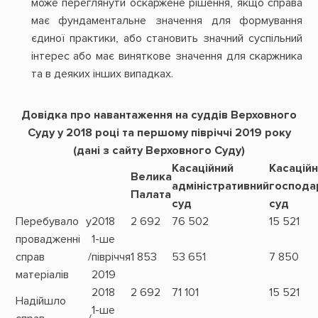
може переглянути оскаржене рішення, якщо справа
має фундаментальне значення для формування
єдиної практики, або становить значний суспільний
інтерес або має виняткове значення для скаржника
та в деяких інших випадках.
Довідка про навантаження на суддів Верховного
Суду у 2018 році та першому півріччі 2019 року
(дані з сайту Верховного Суду)
Касаційний
Касацій
Велика
адміністративний
господа
Палата
суд
суд
Перебувало у
2018
2 692
76 502
15 521
провадженні
1-ше
справ /
півріччя
1 853
53 651
7 850
матеріалів
2019
2018
2 692
71 101
15 521
Надійшло
1-ше