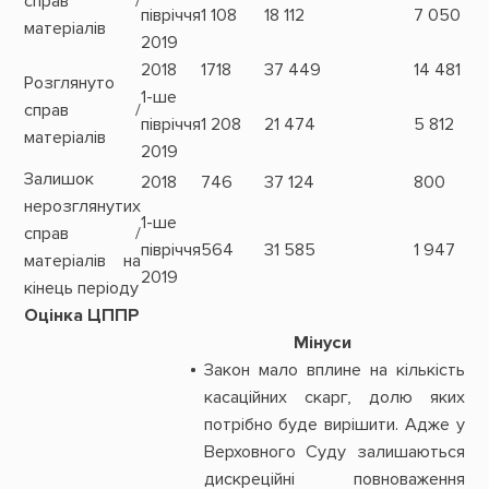
справ /
півріччя
1 108
18 112
7 050
матеріалів
2019
2018
1718
37 449
14 481
Розглянуто
1-ше
справ /
півріччя
1 208
21 474
5 812
матеріалів
2019
Залишок
2018
746
37 124
800
нерозглянутих
1-ше
справ /
півріччя
564
31 585
1 947
матеріалів на
2019
кінець періоду
Оцінка ЦППР
Мінуси
Закон мало вплине на кількість
касаційних скарг, долю яких
потрібно буде вирішити. Адже у
Верховного Суду залишаються
дискреційні повноваження