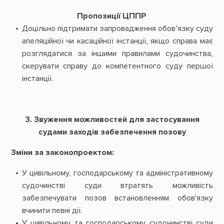
Пропозиції ЦППР
Доцільно підтримати запровадження обов’язку суду
апеляційної чи касаційної інстанції, якщо справа має
розглядатися за іншими правилами судочинства,
скерувати справу до компетентного суду першої
інстанції.
3. Звуження можливостей для застосування
судами заходів забезпечення позову
Зміни за законопроектом:
У цивільному, господарському та адміністративному
судочинстві суди втратять можливість
забезпечувати позов встановленням обов'язку
вчинити певні дії.
У цивільному та господарському судочинстві суди