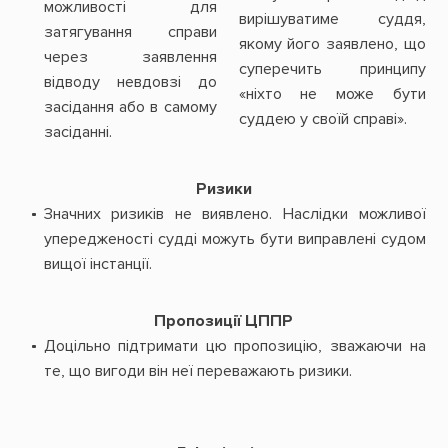
можливості для
вирішуватиме суддя,
затягування справи
якому його заявлено, що
через заявлення
суперечить принципу
відводу невдовзі до
«ніхто не може бути
засідання або в самому
суддею у своїй справі».
засіданні.
Ризики
Значних ризиків не виявлено. Наслідки можливої
упередженості судді можуть бути виправлені судом
вищої інстанції.
Пропозиції ЦППР
Доцільно підтримати цю пропозицію, зважаючи на
те, що вигоди він неї переважають ризики.