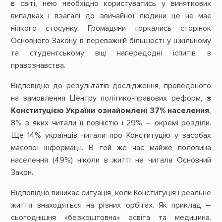
в світі, нею необхідно користуватись у виняткових
випадках і взагалі до звичайної людини це не має
ніякого стосунку. Громадяни торкались сторінок
Основного Закону в переважній більшості у шкільному
та студентському віці напередодні іспитів з
правознавства.
Відповідно до результатів дослідження, проведеного
на замовлення Центру політико-правових реформ,
з
Конституцією України ознайомлені 37% населення
,
8% з яких читали її повністю і 29% – окремі розділи.
Ще 14% українців читали про Конституцію у засобах
масової інформації. В той же час майже половина
населення (49%) ніколи в житті не читала Основний
Закон
.
Відповідно виникає ситуація, коли Конституція і реальне
життя знаходяться на різних орбітах. Як приклад –
сьогоднішня «безкоштовна» освіта та медицина.