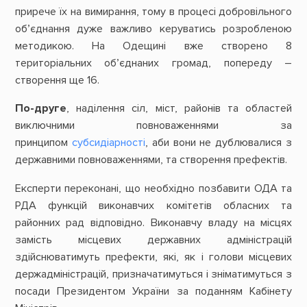
прирече їх на вимирання, тому в процесі добровільного
об’єднання дуже важливо керуватись розробленою
методикою. На Одещині вже створено 8
територіальних об’єднаних громад, попереду –
створення ще 16.
По-друге
, наділення сіл, міст, районів та областей
виключними повноваженнями за
принципом
субсидіарності
, аби вони не дублювалися з
державними повноваженнями, та створення префектів.
Експерти переконані, що необхідно позбавити ОДА та
РДА функцій виконавчих комітетів обласних та
районних рад відповідно. Виконавчу владу на місцях
замість місцевих державних адміністрацій
здійснюватимуть префекти, які, як і голови місцевих
держадміністрацій, призначатимуться і зніматимуться з
посади Президентом України за поданням Кабінету