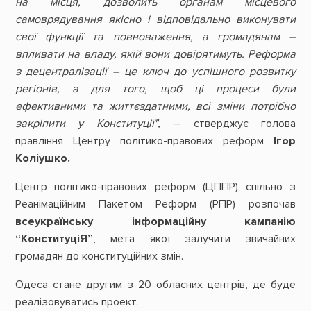
на місця, дозволить органам місцевого
самоврядування якісно і відповідально виконувати
свої функції та повноваження, а громадянам –
впливати на владу, якій вони довірятимуть. Реформа
з децентралізації – це ключ до успішного розвитку
регіонів, а для того, щоб ці процеси були
ефективними та життєздатними, всі зміни потрібно
закріпити у Конституції",
– стверджує голова
правління Центру політико-правових реформ
Ігор
Коліушко.
Центр політико-правових реформ (ЦППР) спільно з
Реанімаційним Пакетом Реформ (РПР) розпочав
всеукраїнську інформаційну кампанію
“КонституціЯ”
, мета якої залучити звичайних
громадян до конституційних змін.
Одеса стане другим з 20 обласних центрів, де буде
реалізовуватись проект.