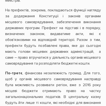
Міністрів.
На префектів, зокрема, покладаються функції нагляду
за додержання Конституції і законів органами
місцевого самоврядування, забезпечення виконання
державних програм. Префект на підставі і в порядку,
визначених законом, видаватиме акти, які є
обов'язковими на відповідній території. Разом з тим,
префекти будуть позбавлені права, яке до сьогодні
мають голови місцевих державних адміністрацій, а
саме – право втручатися у діяльність органів місцевого
самоврядування та розподіляти бюджетні кошти.
По-третє
, фінансова незалежність громад. Для того,
щоб у органів місцевого самоврядування насправді
була можливість розвивати регіон, вже з 2016 року
місцеві бюджети отримають право на частку
загальнонаціональних податків. В центральну казну
будуть йти лише ті кошти, які необхідні для виконання