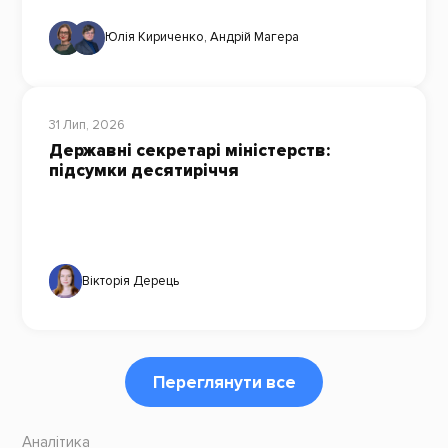
Юлія Кириченко
,
Андрій Магера
31 Лип, 2026
Державні секретарі міністерств:
підсумки десятиріччя
Вікторія Дерець
Переглянути все
Аналітика