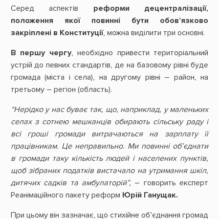
Серед аспектів
реформи децентралізації,
положення якої повинні бути обов’язково
закріплені в Конституції
, можна виділити три основні.
В першу чергу
, необхідно привести територіальний
устрій до певних стандартів, де на базовому рівні буде
громада (міста і села), на другому рівні – район, на
третьому – регіон (область).
“Нерідко у нас буває так, що, наприклад, у маленьких
селах з сотнею мешканців обирають сільську раду і
всі гроші громади витрачаються на зарплату її
працівникам. Це неправильно. Ми повинні об’єднати
в громади таку кількість людей і населених пунктів,
щоб зібраних податків вистачало на утримання шкіл,
дитячих садків та амбулаторій”,
– говорить експерт
Реанімаційного пакету реформ
Юрій Ганущак.
При цьому він зазначає, що стихійне об’єднання громад