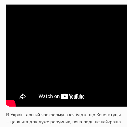
В Україні довгий час формувався імідж, що Конституція
– це книга для дуже розумних, вона ледь не найкраща