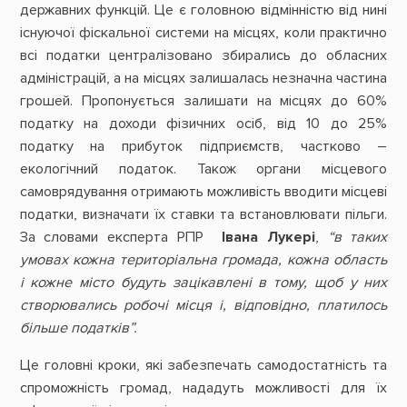
державних функцій. Це є головною відмінністю від нині
існуючої фіскальної системи на місцях, коли практично
всі податки централізовано збирались до обласних
адміністрацій, а на місцях залишалась незначна частина
грошей. Пропонується залишати на місцях до 60%
податку на доходи фізичних осіб, від 10 до 25%
податку на прибуток підприємств, частково –
екологічний податок. Також органи місцевого
самоврядування отримають можливість вводити місцеві
податки, визначати їх ставки та встановлювати пільги.
За словами експерта РПР
Івана Лукері
,
“в таких
умовах кожна територіальна громада, кожна область
і кожне місто будуть зацікавлені в тому, щоб у них
створювались робочі місця і, відповідно, платилось
більше податків”.
Це головні кроки, які забезпечать самодостатність та
спроможність громад, нададуть можливості для їх