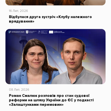
16 Лип, 2026
Відбулася друга зустріч «Клубу належного
врядування»
08 Лип, 2026
Роман Смалюк розповів про стан судової
реформи на шляху України до ЄС у подкасті
«Залаштунками перемовин»