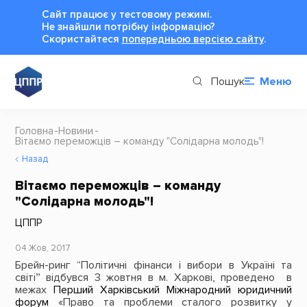
Сайт працює у тестовому режимі.
Не знайшли потрібну інформацію?
Cкористайтеся
попередньою версією сайту
.
Пошук
Меню
Головна
Новини
Вітаємо переможців – команду "Солідарна молодь"!
Назад
Вітаємо переможців – команду
"Солідарна молодь"!
ЦППР
04 Жов, 2017
Брейн-ринг “Політичні фінанси і вибори в Україні та
світі” відбувся 3 жовтня в м.
Харкові, проведено
в
межах
Перший Харківський Міжнародний юридичний
форум
«Право та проблеми сталого розвитку у