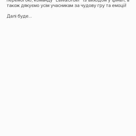
перемогою, команду
“
L
aw&
O
rder”
із виходом у фінал, а
також дякуємо усім учасникам за чудову гру та емоції!
Далі буде…