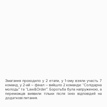
Змагання проходило у 2 етапи, у 1-ому взяли участь 7
команд, у 2-ий – фінал – вийшло 2 команди:
“Солідарна
молодь”
та
“Law&Order”.
Боротьба була напруженою, а
переможців виявили тільки після їхніх відповідей на
додаткові питання.