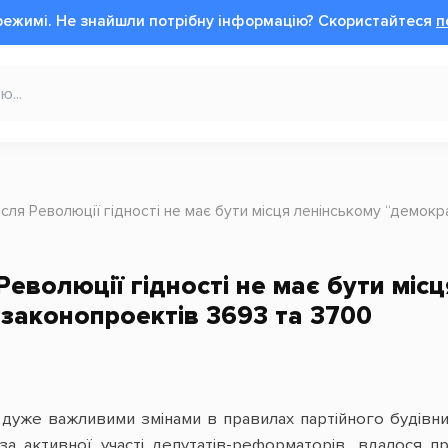
режимі.
Не знайшли потрібну інформацію?
Cкористайтеся
п
після Революції гідності не має бути місця ленінському “демо
 Революції гідності не має бути м
 законопроектів 3693 та 3700
 дуже важливими змінами в правилах партійного будівниц
за активної участі депутатів-реформаторів, вдалося пр