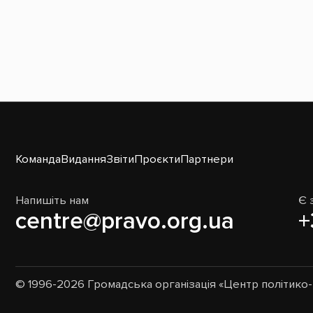
Команда
Видання
Звіти
Проєкти
Партнери
Напишіть нам
Є 
centre@pravo.org.ua
+
© 1996-2026 Громадська організація «Центр політик