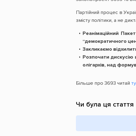
Партійний процес в Украї
змісту політики, а не дик
Реанімаційний Пакет
“демократичного цен
Закликаємо відхилити
Розпочати дискусію щ
олігархів, над форму
Більше про 3693 читай
ту
Чи була ця стаття