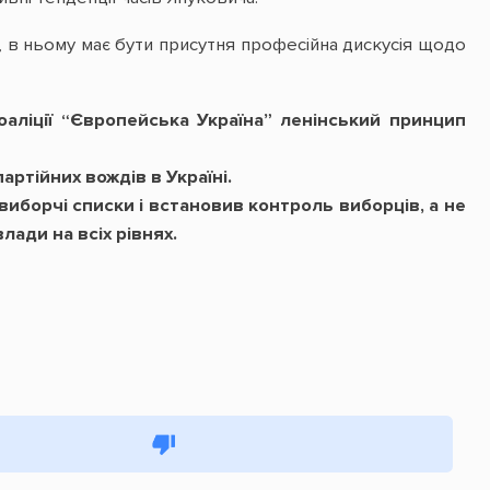
м, в ньому має бути присутня професійна дискусія щодо
аліції “Європейська Україна” ленінський принцип
ртійних вождів в Україні.
иборчі списки і встановив контроль виборців, а не
ади на всіх рівнях.