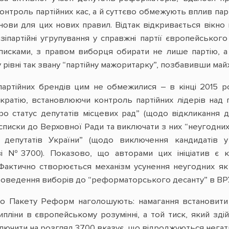
нтроль партійних кас, а й суттєво обмежують вплив парт
нови для цих нових правил. Відтак відкривається вікно
вазіпартійні угрупування у справжні партії європейсько
писками, з правом виборця обирати не лише партію, а 
рівні так звану “партійну мажоритарку”, позбавивши май
 партійних брендів цим не обмежилися – в кінці 2015 
кратію, встановлюючи контроль партійних лідерів над 
о статус депутатів місцевих рад” (щодо відкликання д
списки до Верховної Ради та виключати з них “неугодних
депутатів України” (щодо виключення кандидатів у
зі №3700). Показово, що авторами цих ініціатив є к
Фактично створюється механізм усунення неугодних як на
 проведення виборів до “реформаторського десанту” в ВР
го Пакету Реформ наголошують: намагання встановити д
ипліни в європейському розумінні, а той тиск, який зд
ючити на розгляд 3700 вказує, що відроджуються негатив