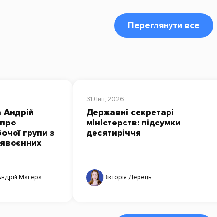
Переглянути все
31 Лип, 2026
 Андрій
Державні секретарі
 про
міністерств: підсумки
очої групи з
десятиріччя
лявоєнних
Андрій Магера
Вікторія Дерець