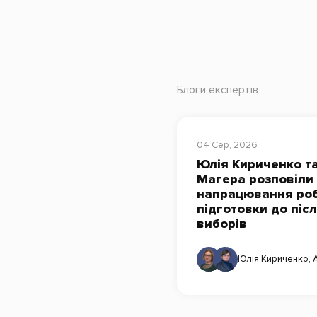
Блоги експертів
04 Сер, 2026
Юлія Кириченко та
Магера розповіли
напрацювання роб
підготовки до піс
виборів
Юлія Кириченко
,