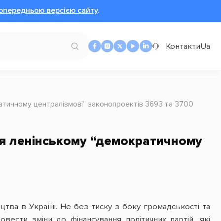
опередньою версією сайту
.
Контакти
Ua
кратичному централізмові” законопроектів 3693 та 3700
ісця ленінському “демократичному
тва в Україні. Не без тиску з боку громадськості та
овести зміни до фінансування політичних партій, які