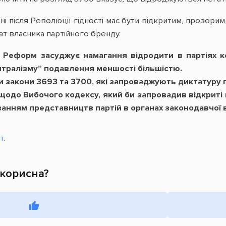
ні після Революції гідності має бути відкритим, прозори
тат власника партійного бренду.
 Реформ засуджує намагання відродити в партіях ко
тралізму” подавлення меншості більшістю.
 закони 3693 та 3700, які запроваджують диктатуру па
одо Вибочого кодексу, який би запровадив відкриті в
ванням представництв партій в органах законодавчої вл
т
.
 корисна?