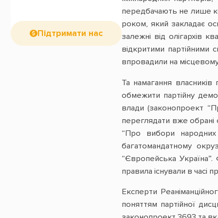
передбачають не лише ко
роком, який закладає ос
Підтримати нас
залежні від олігархів к
відкритими партійними с
впровадили на місцевому 
Та намагання власників
обмежити партійну демо
влади (законопроект “Пр
переглядати вже обрані 
“Про вибори народних 
багатомандатному окру
“Європейська Україна”. 
правила існували в часі
Експерти Реаніманційно
поняттям партійної дисц
законопроект 3693 та вкл