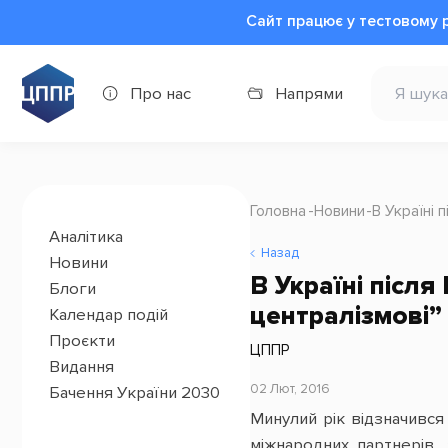
Сайт працює у тестовому 
Про нас
Напрями
Головна
Новини
В Україні 
Аналітика
Назад
Новини
В Україні після
Блоги
централізмові”
Календар подій
Проєкти
ЦППР
Видання
02 Лют, 2016
Бачення України 2030
Минулий рік відзначився
міжнародних партнерів, 