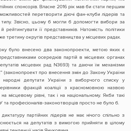
ійних спонсорів. Власне 2016 рік мав би стати першим
 можливостей перетворити діючі фан-клуби лідерів та
го типу. Звісно, цьому б могли б допомогти вибори за
й рейтингувати її представників. Натомість політики
же третину округів представництва у місцевих радах.
року було внесено два законопроекти, метою яких є
представниками осередків партій в місцевих органах
епутатів місцевих рад N3693) та даючи їм механізми
” (законопроект про внесення змін до Закону України
 народні депутати України з виборчого списку у
ерівники фракцій коаліції з красномовною назвою
 місцевому рівні, так і на національному. Якби такі
У та професіоналів-законотворців просто не було б.
иктатуру партійних лідерів не має нічого спільно з
ійснюється на депутатів з вимогою прийняти в цілому
ні тенденції часів Януковича.