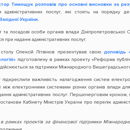
ктор Тимощук розповів про основні висновки за рез
 адміністративних послуг, які стоять на порядку д
ахідної України.
 та посадові особи органів влади Дніпропетровської
 при наданні адміністративних послуг.
 столу Олексій Літвінов презентував свою
доповідь 
логій
»
підготовлену в рамках проекту «Реформа публічн
о здійснюється за підтримки Міжнародного Вишеградськог
 підкреслили важливість налагодження систем електрон
ї між електронними системами різних органів влади для 
ння адміністративних послуг. Першочерговим кроком, яки
останови Кабінету Міністрів України про перелік адміні
за в рамках проектів за фінансової підтримки Міжнаро
родження.