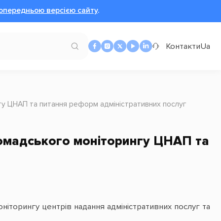
опередньою версією сайту
.
Контакти
Ua
у ЦНАП та питання реформ адміністративних послуг
омадського моніторингу ЦНАП та
ніторингу центрів надання адміністративних послуг та