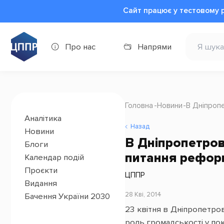
Сайт працює у тестовому 
Про нас
Напрями
Головна
Новини
В Дніпроп
Аналітика
Назад
Новини
В Дніпропетро
Блоги
питання реформ
Календар подій
Проєкти
ЦППР
Видання
28 Кві, 2014
Бачення України 2030
23 квітня в Дніпропетров
роль громадськості у пок