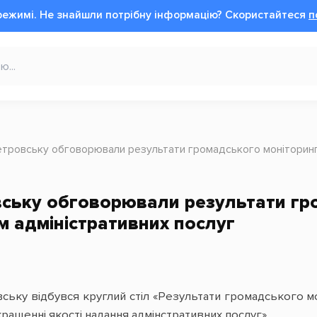
режимі.
Не знайшли потрібну інформацію?
Cкористайтеся
п
етровську обговорювали результати громадського моніторинг
вську обговорювали результати гр
 адміністративних послуг
ську відбувся круглий стіл «Результати громадського мо
ращенні якості надання адмінстративних послуг».