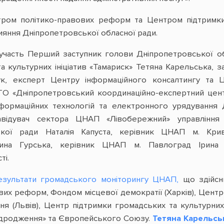
нтром політико-правових реформ та
Центром підтримки 
ияння
Дніпропетровської обласної ради
.
 участь Перший заступник голови Дніпропетровської о
а культурних ініціатив «Тамариск» Тетяна Карельська, 
, експерт Центру інформаційного консалтингу та Ц
О «Дніпропетровський координаційно-експертний центр 
нформаційних технологій та електронного урядування Д
відувач сектора ЦНАП «Лівобережний» управління 
ської ради Наталія Капуста, керівник ЦНАП м. Кри
ина Гурська, керівник ЦНАП м. Павлоград Ірина С
ті.
езультати громадського моніторингу ЦНАП,
що здійсню
их реформ, Фондом місцевої демократії (Харків), Цент
я (Львів), Центр підтримки громадських та культурних 
дродження» та Європейського Союзу.
Тетяна Карельсь