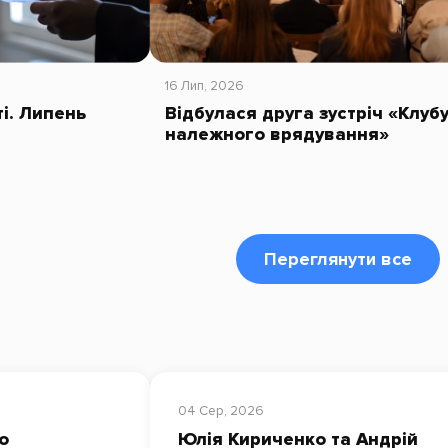
16 Лип, 2026
ті. Липень
Відбулася друга зустріч «Клуб
належного врядування»
Переглянути все
04 Сер, 2026
о
Юлія Кириченко та Андрій