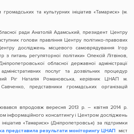
громадських та культурних ініціатив «Тамариск» (м.
бласної ради Анатолій Адамський, президент Центру
заступник голови правління Центру політико-правових
ентру досліджень місцевого самоврядування Ігор
з питань регуляторної політики» Олексій Літвінов,
ніпропетровської обласної державної адміністрації
адміністративних послуг та дозвільних процедур
вий Ріг Наталія Романовська, керівник ЦНАП м.
авченко, представники громадських організацій
вався впродовж вересня 2013 р. – квітня 2014 р.
ром інформаційного консалтингу і Центром досліджень
ініціатив «Тамариск» (Дніпропетровськ) за підтримки
ка представила результати моніторингу ЦНАП
міст