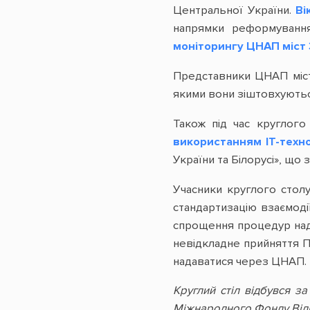
Центральної України.
Ві
напрямки реформування
моніторингу ЦНАП міст З
Представники ЦНАП міст
якими вони зіштовхуються
Також під час круглого
використанням ІТ-техно
України та Білорусі», щ
Учасники круглого столу
стандартизацію взаємоді
спрощення процедур нада
невідкладне прийняття П
надаватися через ЦНАП.
Круглий стіл відбувся 
Міжнародного Фонду Від