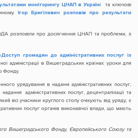
ультатами моніторингу ЦНАП в Україні
та ключові
енному.
Ігор Бригілевич розповів про результати
 ОДА розповіли про досягнення ЦНАП та проблеми, з
«Доступ громадян до адміністративних послуг із
ої адміністрації в Вишеградських країнах: уроки для
о Фонду.
ного урядування в наданні адміністративних послуг,
надання адміністративних послуг, децентралізації та
й всі учасники круглого столу очікують від уряду, є
стративних послуг органів виконавчої влади, що мають
дного Вишеградського Фонду, Європейського Союзу та