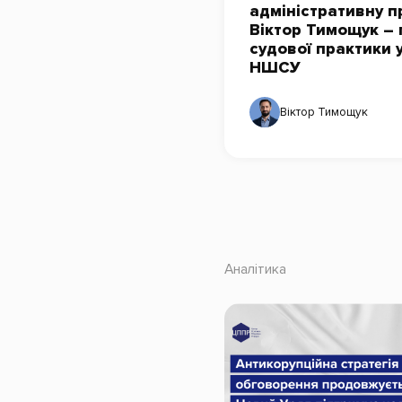
адміністративну п
Віктор Тимощук – 
судової практики 
НШСУ
Віктор Тимощук
Аналітика