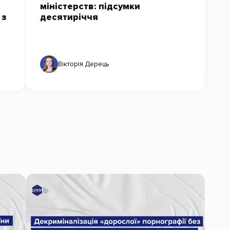
міністерств: підсумки
 з
десятиріччя
Вікторія Дерець