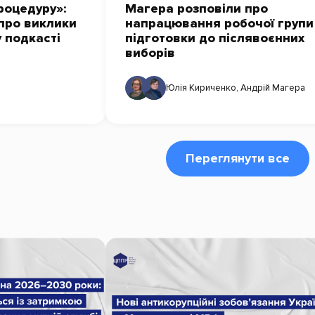
роцедуру»:
Магера розповіли про
про виклики
напрацювання робочої групи
у подкасті
підготовки до післявоєнних
виборів
Юлія Кириченко
,
Андрій Магера
Переглянути все