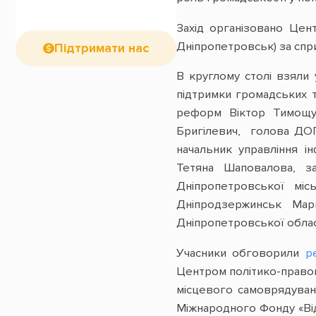
Захід організовано Це
Дніпропетровськ)
за спр
Підтримати нас
В круглому столі взяли
підтримки громадських т
реформ Віктор Тимощук
Бригілевич, голова ДОГ
начальник управління і
Тетяна Шаповалова, за
Дніпропетровської мі
Дніпродзержинськ Мар
Дніпропетровської облас
Учасники обговорили
р
Центром політико-правов
місцевого самоврядуванн
Міжнародного Фонду «Ві