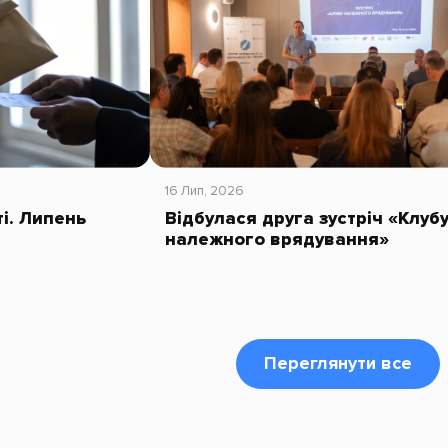
16 Лип, 2026
ті. Липень
Відбулася друга зустріч «Клуб
належного врядування»
Переглянути все