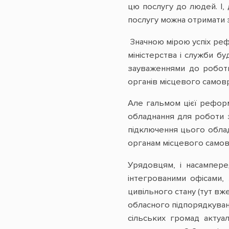
цю послугу до людей. І,
послугу можна отримати за
Значною мірою успіх реф
міністерства і служби б
зауваженнями до роботи
органів місцевого самов
Але гальмом цієї рефор
обладнання для роботи 
підключення цього облад
органам місцевого самов
Урядовцям, і насампере
інтегрованими офісами,
цивільного стану (тут вж
обласного підпорядкуванн
сільських громад актуа