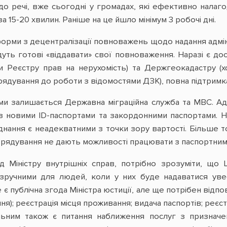
 до речі, вже сьогодні у громадах, які ефективно нала
 15-20 хвилин. Раніше на це йшло мінімум 3 робочі дні.
орми з децентралізації повноважень щодо надання адміні
удуть готові «віддавати» свої повноваження. Наразі є д
 Реєстру прав на нерухомість) та Держгеокадастру (хо
рядування до роботи з відомостями ДЗК), повна підтрим
ми залишається Державна міграційна служба та МВС. Ад
з новими ID-паспортами та закордонними паспортами. 
нання є неадекватними з точки зору вартості. Більше т
рядування не дають можливості працювати з паспортними
д Міністру внутрішніх справ, потрібно зрозуміти, щ
 зручними для людей, коли у них буде надаватися увес
е є публічна згода Міністра юстиції, але ще потрібен від
я); реєстрація місця проживання; видача паспортів; реєст
льним також є питання наближення послуг з призначе