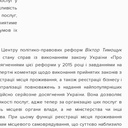
послуг у
ливість
послуг,
риятиме
умов їх
я Центру політико-правових реформ
Віктор Тимощук
стану справ із виконанням закону України «Про
осягненнями цієї реформи у 2015 році і завданнями на
спертні коментарі щодо виконання прийнятих законів з
рації місця проживання, а також реєстрації бізнесу і
нтралізації повноважень з надання найпопулярніших
 дійсно серйозне досягнення України. Вона дозволяє
кості послуг, адже тепер за організацію цих послуг в
ь місцеві органи влади, а не міністерства чи інші
ва. При цьому функції реєстрації місця проживання
нам місцевого самоврядування, що суттєво наблизило