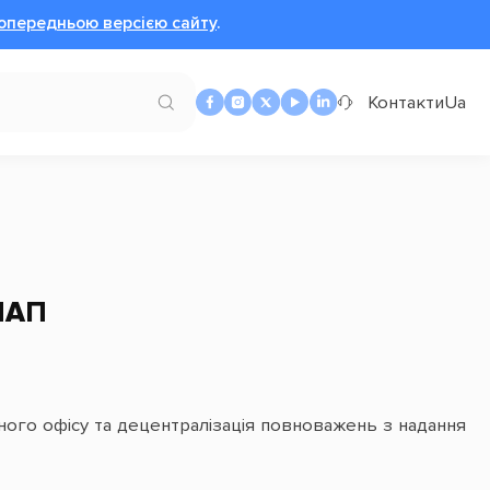
опередньою версією сайту
.
Контакти
Ua
НАП
ного офісу та децентралізація повноважень з надання