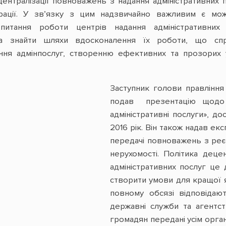
ецентралізації повноважень з надання адміністративних 
рації. У зв’язку з цим надзвичайно важливим є мож
питання роботи центрів надання адміністративних 
та знайти шляхи вдосконалення їх роботи, що сп
ння адмінпослуг, створенню ефективних та прозорих 
Заступник голови правлінн
подав презентацію щодо 
адміністративні послуги», д
2016 рік. Він також надав ек
передачі повноважень з реєст
нерухомості. Політика деце
адміністративних послуг це
створити умови для кращої я
повному обсязі відповідают
державні служби та агентст
громадян передані усім орга