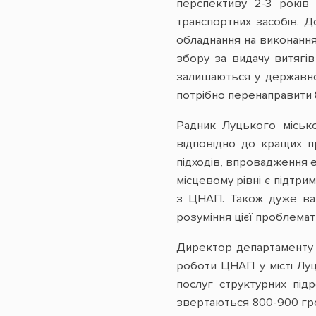
перспективу 2-3 років 
транспортних засобів. Д
обладнання на виконання
збору за видачу витягів 
залишаються у державно
потрібно перенаправити 8
Радник Луцького місь
відповідно до кращих п
підходів, впровадження е
місцевому рівні є підтри
з ЦНАП. Також дуже важ
розуміння цієї проблема
Директор департаменту «
роботи ЦНАП у місті Лу
послуг структурних під
звертаються 800-900 гро