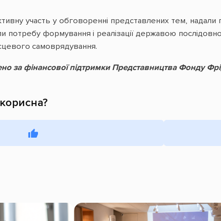
ктивну участь у обговоренні представлених тем, надали 
и потребу формування і реалізації державою послідовн
сцевого самоврядування.
но за фінансової підтримки Представництва Фонду Фрід
 корисна?