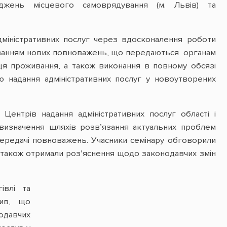
джень місцевого самоврядування (м. Львів) та
міністративних послуг через вдосконалення роботи
рахуванням нових повноважень, що передаються органам
ісця проживання, а також виконання в повному обсязі
 надання адміністративних послуг у новоутворених
 Центрів надання адміністративних послуг області і
 визначення шляхів розв’язання актуальних проблем
ередачі повноважень. Учасники семінару обговорили
 також отримали роз’яснення щодо законодавчих змін
івлі та
ив, що
нодавчих