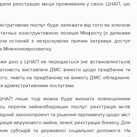
годили реєстрацію місця проживання у своїх ЦНАП, цю
стративних послуг буде залежати від того як ключові
остатньо конструктивною позиція Мін¢юсту (з деякими
ча останній з незрозумілих причин затримує доступ
ка Мінекономрозвитку.
же досі у ЦНАП не передається (не встановлюється)
Натомість виставлені ДМС вимоги щодо придбання та
ого, навіть на придбаному на вимогу ДМС обладнанні,
 адміністративними послугами.
о ЦНАП лише тоді можна буде визнати повноцінними
ь перелік найнеобхідніших послуг: реєстрація актів
повідний законопроект та рішення парламенту щодо міст
рація нерухомого майна, землі; реєстрація бізнесу. Для
ння субсидій та державної соціальної допомоги. На