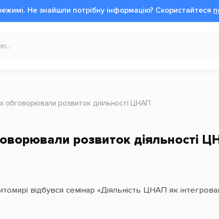
режимі.
Не знайшли потрібну інформацію?
Cкористайтеся
п
і обговорювали розвиток діяльності ЦНАП
говорювали розвиток діяльності Ц
итомирі відбувся семінар «Діяльність ЦНАП як інтегрова