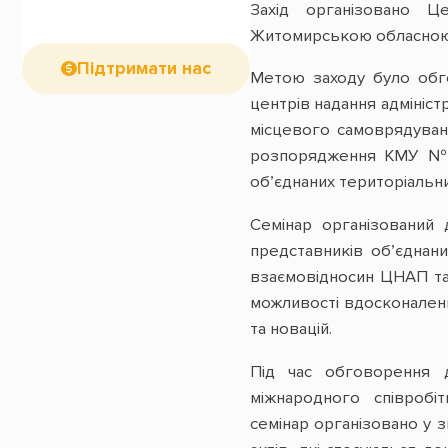
Захід організовано Ц
Житомирською обласною 
Підтримати нас
Метою заходу було обго
центрів надання адмініс
місцевого самоврядуванн
розпорядження КМУ №523
об’єднаних територіальн
Семінар організований д
представників об’єднан
взаємовідносин ЦНАП та
можливості вдосконален
та новацій.
Під час обговорення д
міжнародного співробі
семінар організовано у 