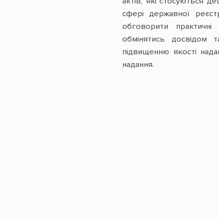
актів, які стосуються д
сфері державної реєст
обговорити практичні 
обмінятись досвідом 
підвищенню якості нада
надання.