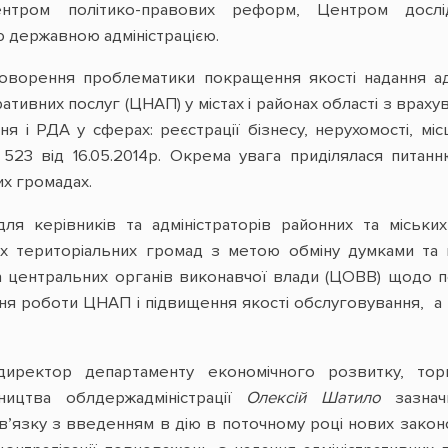
ентром політико-правових реформ, Центром дослі
державною адміністрацією.
ворення проблематики покращення якості надання ад
тративних послуг (ЦНАП) у містах і районах області з в
я і РДА у сферах: реєстрації бізнесу, нерухомості, м
 від 16.05.2014р. Окрема увага приділялася питанню
их громадах.
ля керівників та адміністраторів районних та міських
их територіальних громад з метою обміну думками та
 центральних органів виконавчої влади (ЦОВВ) щодо п
ня роботи ЦНАП і підвищення якості обслуговування, а
иректор департаменту економічного розвитку, торг
тництва облдержадміністрації
Олексій
Шатило
зазнач
зв’язку з введенням в дію в поточному році нових зако