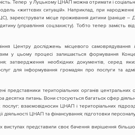
сть. Тепер у Луцькому ЦНАП можна отримати і соціальні 
а модель «життєвих ситуацій». Наприклад, при народже
С), зареєструвати місце проживання дитини (раніше – 
итину (управління соцзахисту). Тобто тепер замість від
ління Центру досліджень місцевого самоврядування
им у цьому процесі залишається формування Концеп
ня; затвердження необхідних документів, серед яки
ослуг для інформування громадян про послуги та адмі
ні представники територіальних органів центральних о
а десятка питань. Вони стосуються багатьох сфер діяль
х послуг; взаємовідносин ЦНАП і територіальних підроз
ції діяльності ЦНАП та фінансування; підготовки персона
їх виступах представили своє бачення вирішення більшос