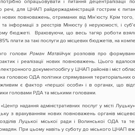
потрібно опрацьовувати і питання децентралізації пос
о речі, для ЦНАП райдержадміністрацій гострим є питан
 нових повноважень, отриманих від Мін‘юсту. Крім того,
та інформації з реєстрів Мінюсту (і нерухомості, і суб
му бюджеті. Враховуючи, що весь тагяр роботи взяли
5% плати за такі послуги до місцевих бюджетів, на компе
кого голови
Роман Матвійчук
розповів про формуванн
рактик і реалізації нових повноважень. Цього вдалос
лектронного документообігу у ЦНАП районів і міст облас
мка головою ОДА політики спрямування територіальних ор
ливим є фактор «першої особи» і в органах, що від
тики головами РДА та міськими головами.
Центр надання адміністративних послуг у місті Луцьку
цьку з врахуванням нових повноважень органів місцево
розділів Луцької міської ради і Волинської ОДА та 
мадян. При цьому навіть у суботу до міського ЦНАП вж