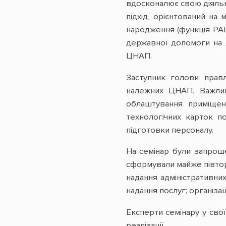
вдосконалює свою діяльні
підхід, орієнтований н
народження (функція РАЦ
державної допомоги на д
ЦНАП.
Заступник голови прав
належних ЦНАП. Важлив
облаштування приміщен
технологічних карток п
підготовки персоналу.
На семінар були запроше
сформували майже півтор
надання адміністративни
надання послуг; організа
Експерти семінару у сво
реалізації.