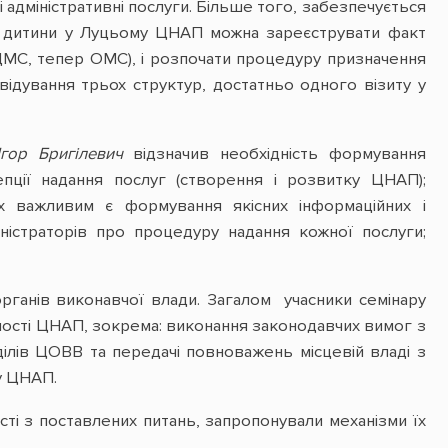
адміністративні послуги. Більше того, забезпечується
нні дитини у Луцьому ЦНАП можна зареєструвати факт
ДМС, тепер ОМС), і розпочати процедуру призначення
відування трьох структур, достатньо одного візиту у
Ігор Бригілевич
відзначив необхідність формування
ції надання послуг (створення і розвитку ЦНАП);
х важливим є формування якісних інформаційних і
ністраторів про процедуру надання кожної послуги;
рганів виконавчої влади. Загалом учасники семінару
ності ЦНАП, зокрема: виконання законодавчих вимог з
ділів ЦОВВ та передачі повноважень місцевій владі з
лу ЦНАП.
ті з поставлених питань, запропонували механізми їх