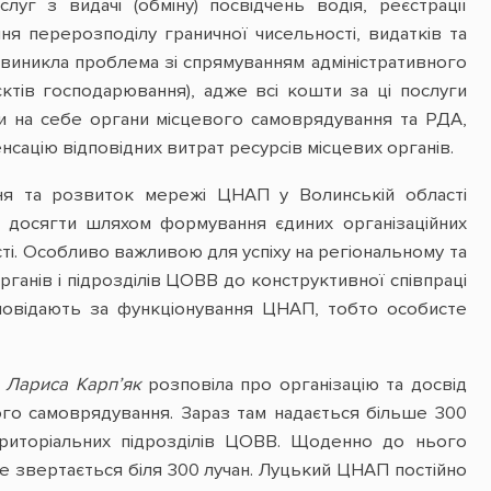
луг з видачі (обміну) посвідчень водія, реєстрації
ня перерозподілу граничної чисельності, видатків та
 виникла проблема зі спрямуванням адміністративного
’єктів господарювання), адже всі кошти за ці послуги
 на себе органи місцевого самоврядування та РДА,
нсацію відповідних витрат ресурсів місцевих органів.
я та розвиток мережі ЦНАП у Волинській області
я досягти шляхом формування єдиних організаційних
ті. Особливо важливою для успіху на регіональному та
ганів і підрозділів ЦОВВ до конструктивної співпраці
повідають за функціонування ЦНАП, тобто особисте
»
Лариса Карп’як
розповіла про організацію та досвід
го самоврядування. Зараз там надається більше 300
територіальних підрозділів ЦОВВ. Щоденно до нього
е звертається біля 300 лучан. Луцький ЦНАП постійно