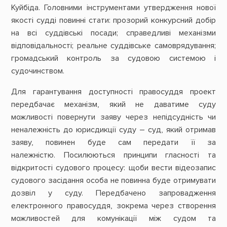
Куйбіда. Головними інструментами утвердження нової
якості судді повинні стати: прозорий конкурсний добір
на всі суддівські посади; справедливі механізми
відповідальності; реальне суддівське самоврядування;
громадський контроль за судовою системою і
судочинством.
Для гарантування доступності правосуддя проект
передбачає
механізм, який не даватиме суду
можливості повернути заяву через непідсудність чи
неналежність до юрисдикції суду – суд, який отримав
заяву, повинен буде сам передати її за
належністю.
Посилюються принципи гласності та
відкритості судового процесу: щоби вести відеозапис
судового засідання особа не повинна буде отримувати
дозвіл у суду.
Передбачено запровадження
електронного правосуддя, зокрема через створення
можливостей для комунікації між судом та