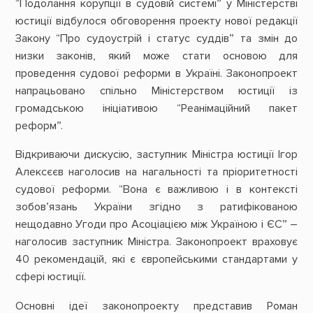
“Подолання корупції в судовій системі” у Міністерстві
юстиції відбулося обговорення проекту нової редакції
Закону “Про судоустрій і статус суддів” та змін до
низки законів, який може стати основою для
проведення судової реформи в Україні. Законопроект
напрацьовано спільно Міністерством юстиції із
громадською ініціативою “Реанімаційний пакет
реформ”.
Відкриваючи дискусію, заступник Міністра юстиції Ігор
Алексєєв наголосив на нагальності та пріоритетності
судової реформи. “Вона є важливою і в контексті
зобов’язань України згідно з ратифікованою
нещодавно Угоди про Асоціацією між Україною і ЄС” –
наголосив заступник Міністра. Законопроект враховує
40 рекомендацій, які є європейськими стандартами у
сфері юстиції.
Основні ідеї законопроекту представив Роман