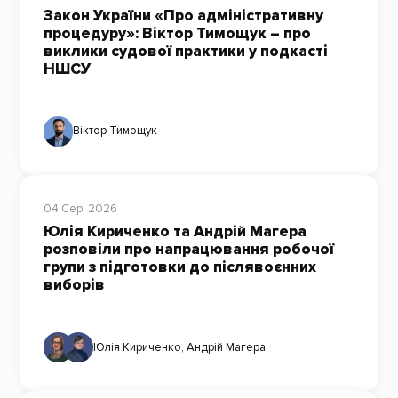
Закон України «Про адміністративну
процедуру»: Віктор Тимощук – про
виклики судової практики у подкасті
НШСУ
Віктор Тимощук
04 Сер, 2026
Юлія Кириченко та Андрій Магера
розповіли про напрацювання робочої
групи з підготовки до післявоєнних
виборів
Юлія Кириченко
,
Андрій Магера