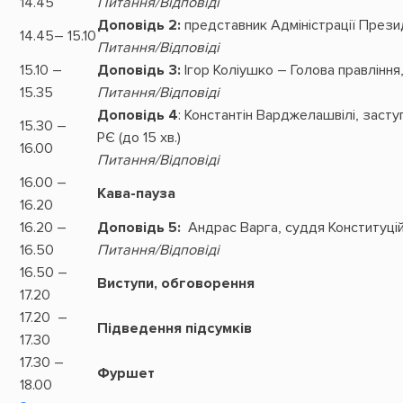
14.45
Питання/Відповіді
Доповідь 2:
представник Адміністрації Прези
14.45– 15.10
Питання/Відповіді
15.10 –
Доповідь 3:
Ігор Коліушко – Голова правління
15.35
Питання/Відповіді
Доповідь 4
: Константін Варджелашвілі, засту
15.30 –
РЄ (до 15 хв.)
16.00
Питання/Відповіді
16.00 –
Кава-пауза
16.20
16.20 –
Доповідь 5:
Андрас Варга, суддя Конституцій
16.50
Питання/Відповіді
16.50 –
Виступи, обговорення
17.20
17.20 –
Підведення підсумків
17.30
17.30 –
Фуршет
18.00