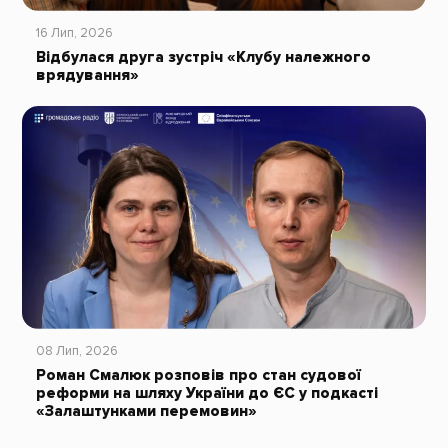
16 Лип, 2026
Відбулася друга зустріч «Клубу належного
врядування»
08 Лип, 2026
Роман Смалюк розповів про стан судової
реформи на шляху України до ЄС у подкасті
«Залаштунками перемовин»