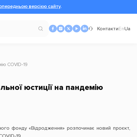
опередньою версією сайту
.
Контакти
En
Ua
мію COVID-19
льної юстиції на пандемію
ного фонду «Відродження» розпочинає новий проєкт,
COVID-19.