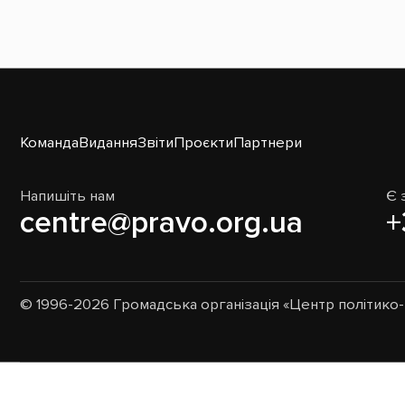
Команда
Видання
Звіти
Проєкти
Партнери
Напишіть нам
Є 
centre@pravo.org.ua
+
© 1996-2026 Громадська організація «Центр політик