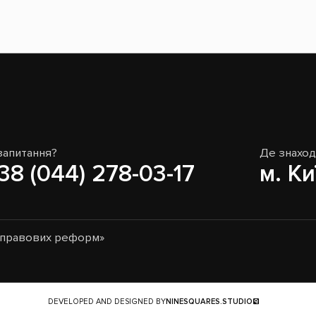
запитання?
Де знахо
38 (044) 278-03-17
м. Ки
о-правових реформ»
DEVELOPED AND DESIGNED BY
NINESQUARES.STUDIO