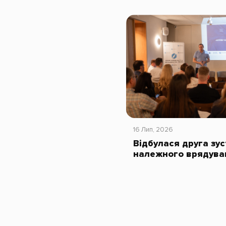
16 Лип, 2026
Відбулася друга зус
належного врядува