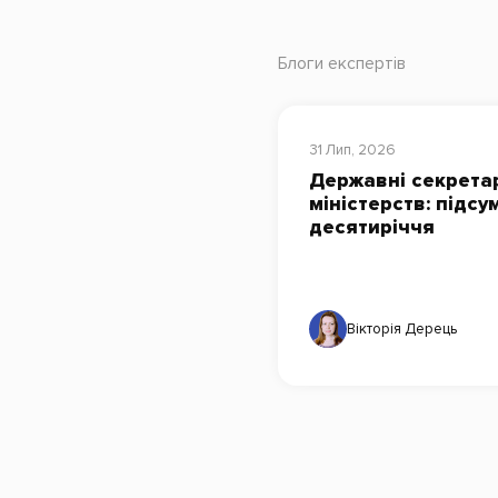
Блоги експертів
31 Лип, 2026
Державні секрета
міністерств: підсу
десятиріччя
Вікторія Дерець