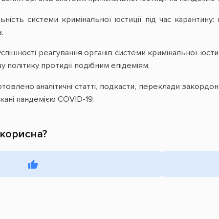
ьність системи кримінальної юстиції під час карантину
.
успішності реагування органів системи кримінальної юст
 політику протидії подібним епідеміям.
отовлено аналітичні статті, подкасти, переклади закорд
икані пандемією COVID-19.
 корисна?