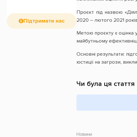
Проєкт під назвою «Діял
2020 – лютого 2021 років
Підтримати нас
Метою проєкту є оцінка 
майбутньому ефективнішу
Основні результати: підг
юстиції на загрози, викл
Чи була ця стаття
Новини