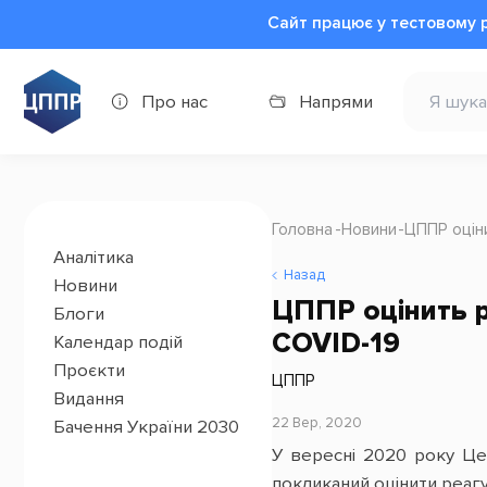
Сайт працює у тестовому 
Про нас
Напрями
Головна
Новини
ЦППР оцін
Аналітика
Назад
Новини
ЦППР оцінить р
Блоги
COVID-19
Календар подій
Проєкти
ЦППР
Видання
22 Вер, 2020
Бачення України 2030
У вересні 2020 року Це
покликаний оцінити реагу