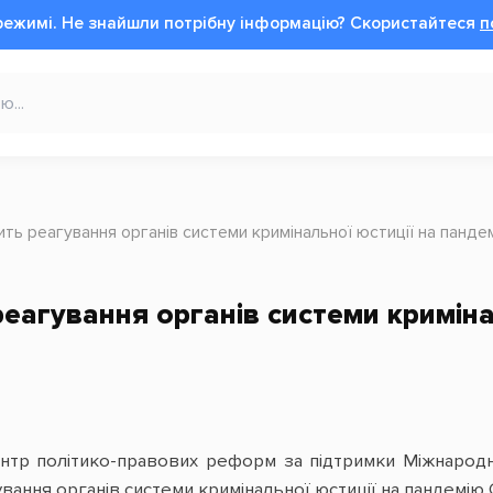
режимі.
Не знайшли потрібну інформацію?
Cкористайтеся
п
ить реагування органів системи кримінальної юстиції на панде
еагування органів системи криміна
нтр політико-правових реформ за підтримки Міжнарод
вання органів системи кримінальної юстиції на пандемію 