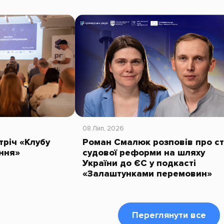
08 Лип, 2026
тріч «Клубу
Роман Смалюк розповів про с
ння»
судової реформи на шляху
України до ЄС у подкасті
«Залаштунками перемовин»
Переглянути все