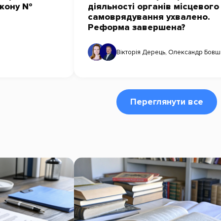
акону №
діяльності органів місцевого
самоврядування ухвалено.
Реформа завершена?
Вікторія Дерець
,
Олександр Бовш
Переглянути все