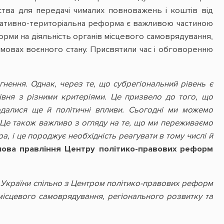
ства для передачі чималих повноважень і коштів від
стративно-територіальна реформа є важливою частиною
орми на діяльність органів місцевого самоврядування,
умовах воєнного стану. Присвятили час і обговоренню
нення. Однак, через те, що субрегіональний рівень є
івня з різними критеріями. Це призвело до того, що
одалися ще й політичні впливи. Сьогодні ми можемо
 Це також важливо з огляду на те, що ми переживаємо
 і це породжує необхідність реагувати в тому числі й
лова правління Центру політико-правових реформ
і України спільно з Центром політико-правових реформ
, місцевого самоврядування, регіонального розвитку та