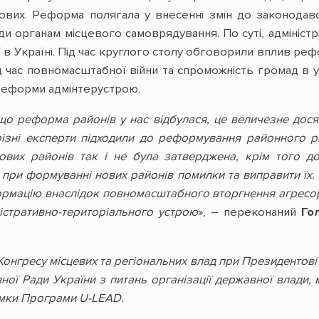
нових. Реформа полягала у внесенні змін до законодав
ди органам місцевого самоврядування. По суті, адміні
в Україні. Під час круглого столу обговорили вплив реф
ід час повномасштабної війни та спроможність громад в 
реформи адмінтерустрою.
о реформа районів у нас відбулася, це величезне досяг
різні експерти підходили до реформування районного р
вих районів так і не була затверджена, крім того д
 при формуванні нових районів помилки та виправити їх.
рмацію внаслідок повномасштабного вторгнення агресора,
істративно-територіального устрою
», – переконаний
Го
Конгресу місцевих та регіональних влад при Президентов
вної Ради України з питань організації державної влади
имки Програми U-LEAD.