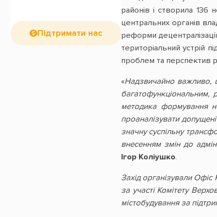
районів і створила 136 
центральних органів вла
Підтримати нас
реформи децентралізації 
територіальний устрій п
проблем та перспектив 
«
Надзвичайно важливо, щ
багатофункціональним, 
методика формування но
проаналізувати допущені
значну суспільну трансфо
внесенням змін до адмін
Ігор Коліушко
.
Захід організували Офіс 
за участі Комітету Верхо
містобудування за підтр