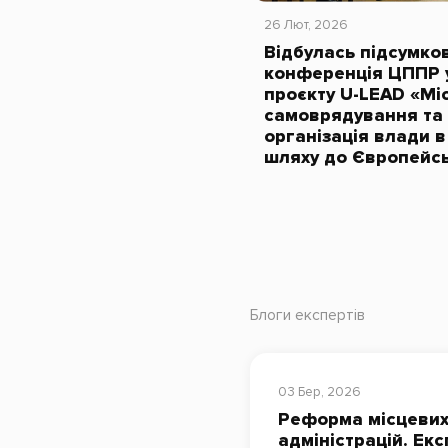
26 Лют, 2026
Відбулась підсумко
конференція ЦППР 
проєкту U-LEAD «Мі
самоврядування та 
організація влади в
шляху до Європейс
Блоги експертів
03 Бер, 2026
Реформа місцевих
адміністрацій. Ек