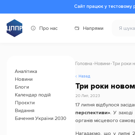
Сайт працює у тестовому 
Про нас
Напрями
Головна
Новини
Три роки 
Аналітика
Назад
Новини
Три роки новом
Блоги
Календар подій
20 Лип, 2023
Проєкти
17 липня відбулося засід
Видання
перспективи»
. У заход
Бачення України 2030
органів місцевого самовря
Нагадаємо, що у липні