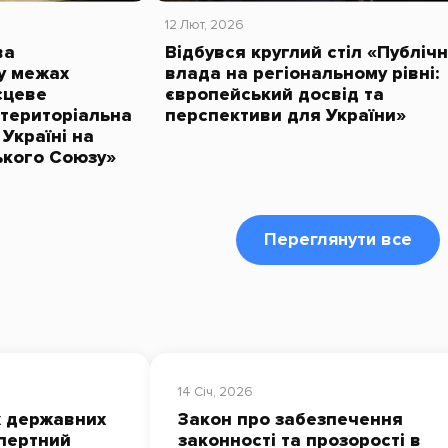
12 Лют, 2026
ва
Відбувся круглий стіл «Публіч
у межах
влада на регіональному рівні:
сцеве
європейський досвід та
територіальна
перспективи для України»
 Україні на
ького Союзу»
Переглянути все
14 Січ, 2026
 державних
Закон про забезпечення
спертний
законності та прозорості в