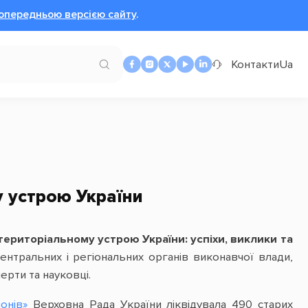
опередньою версією сайту
.
Контакти
Ua
у устрою України
ериторіальному устрою України: успіхи, виклики та
центральних і регіональних органів виконавчої влади,
ерти та науковці.
онів»
Верховна Рада України ліквідувала 490 старих