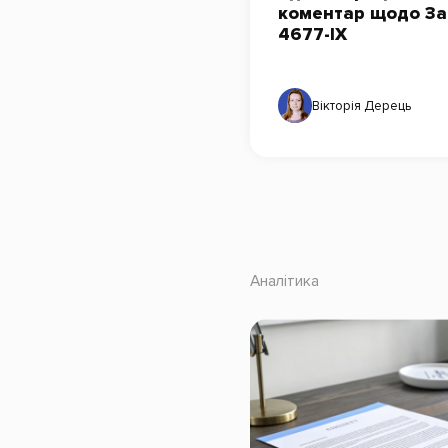
коментар щодо З
4677-ІХ
Вікторія Дерець
Аналітика