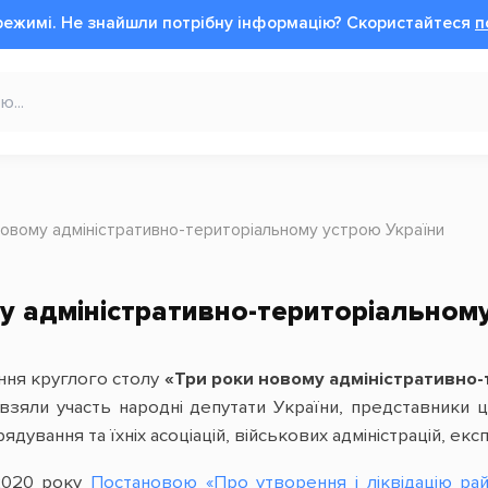
режимі.
Не знайшли потрібну інформацію?
Cкористайтеся
п
новому адміністративно-територіальному устрою України
у адміністративно-територіальном
ання круглого столу
«Три роки новому адміністративно-т
і взяли участь народні депутати України, представники 
дування та їхніх асоціацій, військових адміністрацій, експ
 2020 року
Постановою «Про утворення і ліквідацію рай