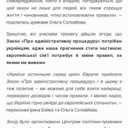
самоврядування, тобто є владою, погоджуються, що
цей закон не лише для людей, він також спрощує
життя і чиновників, чітко встановлюючи правила»
, –
поділилась думками Ольга Соловйова.
Зрештою, всі учасники тренінгу дійшли згоди, що
Закон «Про адміністративну процедуру» потрібен
українцям, адже наше прагнення стати частиною
європейської сім’ї потребує й зміни правил, за
якими ми живемо
.
«Україна останньою серед країн Європи прийняла
Закон «Про адміністративну процедуру», і в цьому є
теж позитив – ми можемо для себе взяти найкращі,
перевірені досвідом і часом правила. І маємо надію,
що Україна гідно увійде до європейської спільноти»
, –
переконані Ірина Бойко та Ольга Соловйова.
Захід було організовано Центром політико-правових