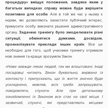
процедуру» вміщує положення, завдяки яким у
багатьох випадках справу можна буде вирішити
позитивно для особи
. Але в той же час у ньому є
норми, які дозволяють захистити публічний інтерес,
примусити особу виконати рішення адміністративного
органу.
Задачею тренінгу було змоделювати різні
ситуації, обмінятися думками, досвідом,
проаналізувати приклади інших країн
. Все це
необхідно для того, щоб учасники тренінгу отримали
нові знання та краще зрозуміли Закон.
«Нове завжди лякає людей, так ми влаштовані. Іноді
посадовці читають Закон буквально, вирвано із
контексту і припускають, що їх життя значно буде
ускладнено, мовляв, всіх треба запрошувати,
повідомляти, слухати. Але при детальному
ознайомленні із Законом все стає на свої місця. І
зазвичай, слухачі, які представляють місцеве