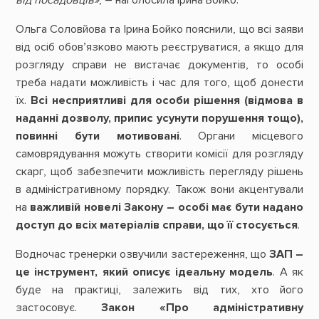
Ольга Соловйова та Ірина Бойко пояснили, що всі заяви
від осіб обов’язково мають реєструватися, а якщо для
розгляду справи не вистачає документів, то особі
треба надати можливість і час для того, щоб донести
їх.
Всі несприятливі для особи рішення (відмова в
наданні дозволу, припис усунути порушення тощо),
повинні бути мотивовані
. Органи місцевого
самоврядування можуть створити комісії для розгляду
скарг, щоб забезпечити можливість перегляду рішень
в адміністративному порядку. Також вони акцентували
на
важливій новелі Закону – особі має бути надано
доступ до всіх матеріалів справи, що її стосується
.
Водночас тренерки озвучили застереження, що
ЗАП –
це інструмент, який описує ідеальну модель
. А як
буде на практиці, залежить від тих, хто його
застосовує.
Закон «Про адміністративну