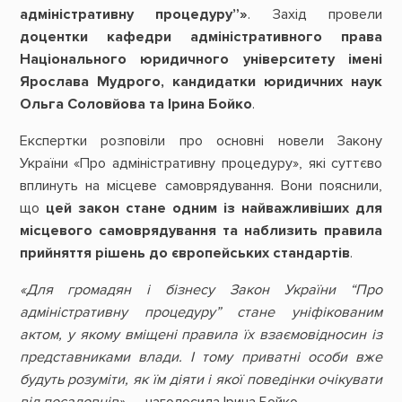
адміністративну процедуру”»
. Захід провели
доцентки кафедри адміністративного права
Національного юридичного університету імені
Ярослава Мудрого, кандидатки юридичних наук
Ольга Соловйова та Ірина Бойко
.
Експертки розповіли про основні новели Закону
України «Про адміністративну процедуру», які суттєво
вплинуть на місцеве самоврядування. Вони пояснили,
що
цей закон стане одним із найважливіших для
місцевого самоврядування та наблизить правила
прийняття рішень до європейських стандартів
.
«Для громадян і бізнесу Закон України “Про
адміністративну процедуру” стане уніфікованим
актом, у якому вміщені правила їх взаємовідносин із
представниками влади. І тому приватні особи вже
будуть розуміти, як їм діяти і якої поведінки очікувати
від посадовців»
, – наголосила Ірина Бойко.