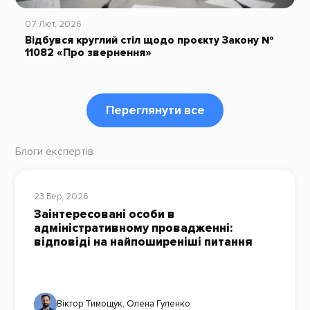
07 Лют, 2026
Відбувся круглий стіл щодо проєкту Закону №
11082 «Про звернення»
Переглянути все
Блоги експертів
23 Бер, 2026
Заінтересовані особи в
адміністративному провадженні:
відповіді на найпоширеніші питання
Віктор Тимощук
,
Олена Гуленко