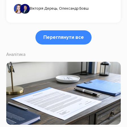
Вікторія Дерець
,
Олександр Бовш
Переглянути все
Аналітика