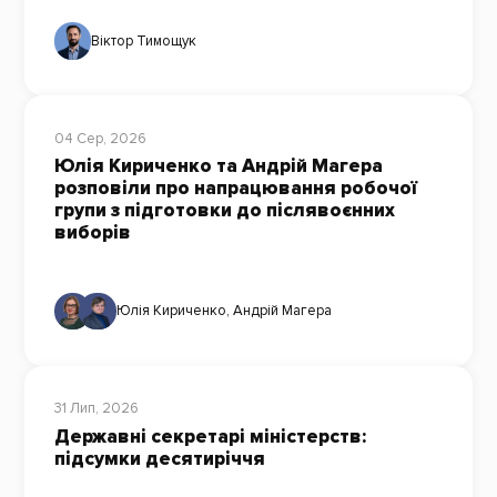
Віктор Тимощук
04 Сер, 2026
Юлія Кириченко та Андрій Магера
розповіли про напрацювання робочої
групи з підготовки до післявоєнних
виборів
Юлія Кириченко
,
Андрій Магера
31 Лип, 2026
Державні секретарі міністерств:
підсумки десятиріччя