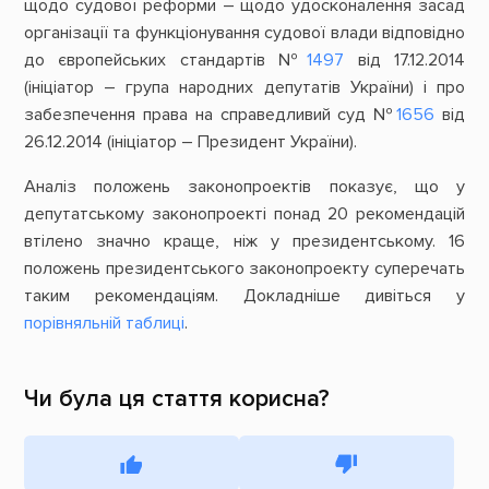
щодо судової реформи – щодо удосконалення засад
організації та функціонування судової влади відповідно
до європейських стандартів №
1497
від 17.12.2014
(ініціатор – група народних депутатів України) і про
забезпечення права на справедливий суд №
1656
від
26.12.2014 (ініціатор – Президент України).
Аналіз положень законопроектів показує, що у
депутатському законопроекті понад 20 рекомендацій
втілено значно краще, ніж у президентському. 16
положень президентського законопроекту суперечать
таким рекомендаціям. Докладніше дивіться у
порівняльній таблиці
.
Чи була ця стаття корисна?