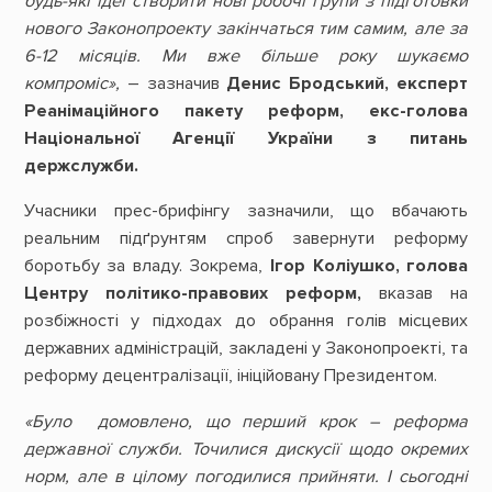
будь-які ідеї створити нові робочі групи з підготовки
нового Законопроекту закінчаться тим самим, але за
6-12 місяців. Ми вже більше року шукаємо
компроміс»,
– зазначив
Денис Бродський, експерт
Реанімаційного пакету реформ, екс-голова
Національної Агенції України з питань
держслужби.
Учасники прес-брифінгу зазначили, що вбачають
реальним підґрунтям спроб завернути реформу
боротьбу за владу. Зокрема,
Ігор Коліушко, голова
Центру політико-правових реформ,
вказав на
розбіжності у підходах до обрання голів місцевих
державних адміністрацій, закладені у Законопроекті, та
реформу децентралізації, ініційовану Президентом.
«Було домовлено, що перший крок – реформа
державної служби. Точилися дискусії щодо окремих
норм, але в цілому погодилися прийняти. І сьогодні