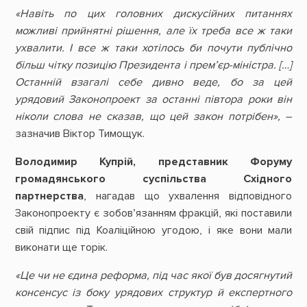
«Навіть по цих головних дискусійних питаннях
можливі прийнятні рішення, але їх треба все ж таки
ухвалити. І все ж таки хотілось би почути публічно
більш чітку позицію Президента і прем’єр-міністра. […]
Останній взагалі себе дивно веде, бо за цей
урядовий Законопроект за останні півтора роки він
ніколи слова не сказав, що цей закон потрібен», –
зазначив Віктор Тимощук.
Володимир Купрій, представник Форуму
громадянського суспільства Східного
партнерства
, нагадав що ухвалення відповідного
Законопроекту є зобов’язанням фракцій, які поставили
свій підпис під Коаліційною угодою, і яке вони мали
виконати ще торік.
«Це чи не єдина реформа, під час якої був досягнутий
консенсус із боку урядових структур й експертного