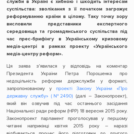
служби в Україні є хибною і шкодить інтересам
суспільства: зволікання з її початком загрожує
реформуванню країни в цілому. Таку точку зору
висловили представники експертного
середовища та громадянського суспільства під
час прес-брифінгу в Українському кризовому
медіа-центрі в рамках проекту «Українського
медіа-центру реформ».
Ця заява з’явилася у відповідь на коментар
Президента України Петра Порошенка про
недоцільність реформи держслужби у форматі,
запропонованому у
проекті Закону України «Про
державну службу» (№2490)
(далі – Законопроект),
який він озвучив під час останнього засідання
Національної ради реформ (НРР) 18 вересня 2015 року.
Законопроект парламент проголосував у першому
читанні наприкінці квітня 2015 року – наразі
відбувається процес його підготовки до другого