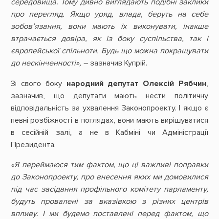
середовища. Тому дивно виглядають подібні заклики
про перегляд. Якщо уряд, влада, беруть на себе
зобов’язання, вони мають їх виконувати, інакше
втрачається довіра, як із боку суспільства, так і
європейської спільноти. Будь що можна покращувати
до нескінченності», –
зазначив Купрій.
Зі свого боку
народний депутат Олексій Рябчин
,
зазначив, що депутати мають нести політичну
відповідальність за ухвалення Законопроекту. І якщо є
певні розбіжності в поглядах, вони мають вирішуватися
в сесійній залі, а не в Кабміні чи Адміністрації
Президента.
«Я переймаюся тим фактом, що ці важливі поправки
до Законопроекту, про внесення яких ми домовилися
під час засідання профільного комітету парламенту,
будуть провалені за вказівкою з різних центрів
впливу. І ми будемо поставлені перед фактом, що