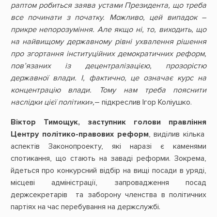
раптом робиться заява устами Президента, що треба
все починати з початку. Можливо, цей випадок –
прикре непорозуміння. Але якщо ні, то, виходить, що
на найвищому державному рівні ухвалення рішення
про згортання інституційних демократичних реформ,
пов’язаних із децентралізацією, прозорістю
державної влади. І, фактично, це означає курс на
концентрацію влади. Тому нам треба пояснити
наслідки цієї політики»,
– підкреслив Ігор Коліушко.
Віктор Тимощук, заступник голови правління
Центру політико-правових реформ
, виділив кілька
аспектів Законопроекту, які наразі є каменями
спотикання, що стають на заваді реформи. Зокрема,
йдеться про конкурсний відбір на вищі посади в уряді,
місцеві адміністрації, запровадження посад
держсекретарів та заборону членства в політичних
партіях на час перебування на держслужбі.