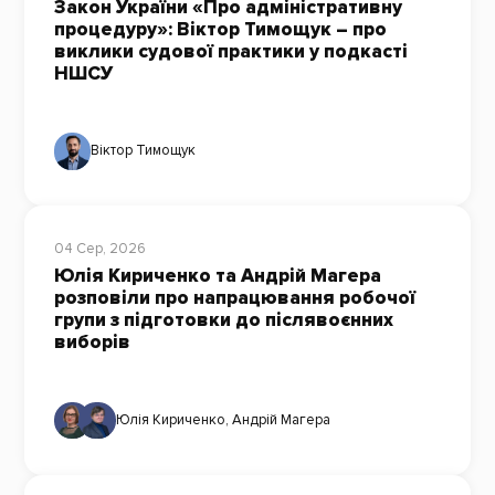
Закон України «Про адміністративну
процедуру»: Віктор Тимощук – про
виклики судової практики у подкасті
НШСУ
Віктор Тимощук
04 Сер, 2026
Юлія Кириченко та Андрій Магера
розповіли про напрацювання робочої
групи з підготовки до післявоєнних
виборів
Юлія Кириченко
,
Андрій Магера