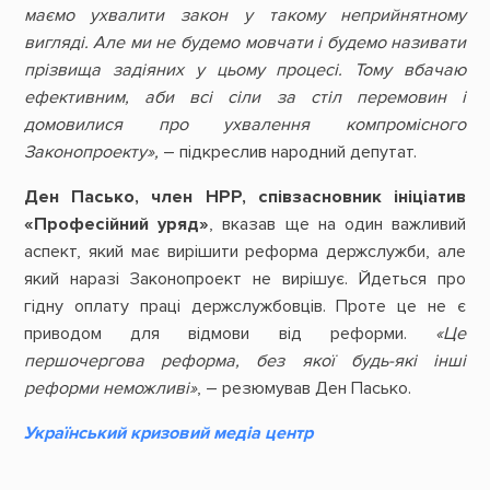
маємо ухвалити закон у такому неприйнятному
вигляді. Але ми не будемо мовчати і будемо називати
прізвища задіяних у цьому процесі. Тому вбачаю
ефективним, аби всі сіли за стіл перемовин і
домовилися про ухвалення компромісного
Законопроекту»,
– підкреслив народний депутат.
Ден Пасько, член НРР, співзасновник ініціатив
«Професійний уряд»
, вказав ще на один важливий
аспект, який має вирішити реформа держслужби, але
який наразі Законопроект не вирішує. Йдеться про
гідну оплату праці держслужбовців. Проте це не є
приводом для відмови від реформи.
«Це
першочергова реформа, без якої будь-які інші
реформи неможливі»
, – резюмував Ден Пасько.
Український кризовий медіа центр