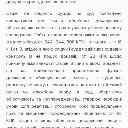
доручити проведення експертизи.
Отже, на слідчого суддю чи суд покладено
невластивий для нього обов’язок доказування
обставин, які підлягають доказуванню у кримінальному
провадженні. Тобто створено колізію між положеннями,
з одного боку, ст. 242–244, 508 КПК, і з іншого — п. 18
ч. 1 ст. 3, згідно з якою слідчий суддя здійснює судовий
контроль (а не пошук доказів); ст. 22 КПК щодо
принципу змагальності сторін, згідно з якою, зокрема,
під час кримінального провадження функції
державного обвинувачення, захисту та судового
розгляду не можуть покладатися на один і той самий
орган чи службову особу, а суд, зберігаючи
об’єктивність та неупередженість, створює необхідні
умови для реалізації сторонами їхніх процесуальних
прав та виконання процесуальних обов’язків; ст. 92
КПК, згідно з якою обов’язок доказування несуть
лише слідчий, прокурор і в окремих випадках —