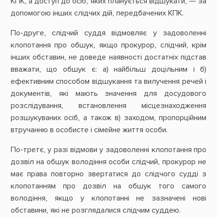
КПК, а доступ до осіб, яких планується відшукати, — за
допомогою інших слідчих дій, передбачених КПК.
По-друге, слідчий суддя відмовляє у задоволенні
клопотання про обшук, якщо прокурор, слідчий, крім
інших обставин, не доведе наявності достатніх підстав
вважати, що обшук є: а) найбільш доцільним і б)
ефективним способом відшукання та вилучення речей і
документів, які мають значення для досудового
розслідування, встановлення місцезнаходження
розшукуваних осіб, а також в) заходом, пропорційним
втручанню в особисте і сімейне життя особи.
По-третє, у разі відмови у задоволенні клопотання про
дозвіл на обшук володіння особи слідчий, прокурор не
має права повторно звертатися до слідчого судді з
клопотанням про дозвіл на обшук того самого
володіння, якщо у клопотанні не зазначені нові
обставини, які не розглядалися слідчим суддею.