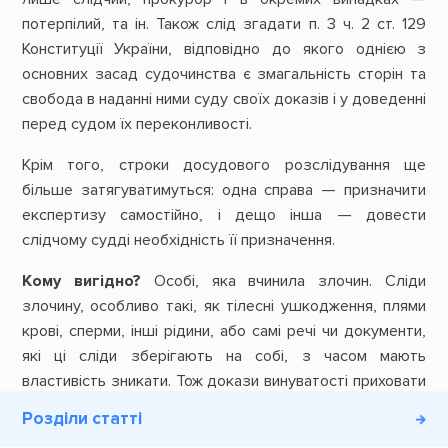
потерпілий, та ін. Також слід згадати п. 3 ч. 2 ст. 129
Конституції України, відповідно до якого однією з
основних засад судочинства є змагальність сторін та
свобода в наданні ними суду своїх доказів і у доведенні
перед судом їх переконливості.
Крім того, строки досудового розслідування ще
більше затягуватимуться: одна справа — призначити
експертизу самостійно, і дещо інша — довести
слідчому судді необхідність її призначення.
Кому вигідно?
Особі, яка вчинила злочин. Сліди
злочину, особливо такі, як тілесні ушкодження, плями
крові, сперми, інші рідини, або самі речі чи документи,
які ці сліди зберігають на собі, з часом мають
властивість зникати. Тож докази винуватості приховати
стане легше, а сумнівів у суду стане більше. При цьому
Розділи статті
«усі сумніви щодо доведеності вини особи тлумачаться