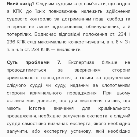
Який вихід?
Слідчим суддям слід пам’ятати, що згідно
з КПК до їхніх повноважень належить здійснення
судового контролю за дотриманням прав, свобод та
інтересів не лише підозрюваних, обвинувачених, а й
потерпілих. Водночас відповідні положення ст. 234 і
236 КПК слід максимально конкретизувати, а п. 8 ч. 3 і
п. 5 ч. 5 ст. 234 КПК — виключити.
Суть проблеми 7.
Експертиза більше не
проводитиметься за зверненням сторони
кримінального провадження, а тільки за дорученням
слідчого судді чи суду, наданим за клопотанням
сторони кримінального провадження. При цьому
остання має довести, що для вирішення питань, що
мають істотне значення для кримінального
провадження, необхідне залучення експерта, а слідчий
суддя самостійно визначає експерта, якого необхідно
залучити, або експертну установу, якій необхідно