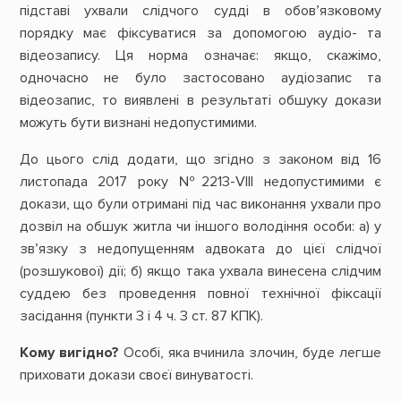
підставі ухвали слідчого судді в обов’язковому
порядку має фіксуватися за допомогою аудіо- та
відеозапису. Ця норма означає: якщо, скажімо,
одночасно не було застосовано аудіозапис та
відеозапис, то виявлені в результаті обшуку докази
можуть бути визнані недопустимими.
До цього слід додати, що згідно з законом від 16
листопада 2017 року №2213-VIII недопустимими є
докази, що були отримані під час виконання ухвали про
дозвіл на обшук житла чи іншого володіння особи: а) у
зв’язку з недопущенням адвоката до цієї слідчої
(розшукової) дії; б) якщо така ухвала винесена слідчим
суддею без проведення повної технічної фіксації
засідання (пункти 3 і 4 ч. 3 ст. 87 КПК).
Кому вигідно?
Особі, яка вчинила злочин, буде легше
приховати докази своєї винуватості.