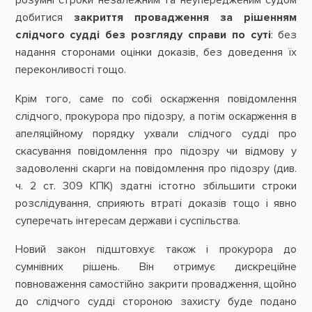
розумні строки незалежним та неупередженим судом
добитися
закриття провадження за рішенням
слідчого судді без розгляду справи по суті
: без
надання сторонами оцінки доказів, без доведення їх
переконливості тощо.
Крім того, саме по собі оскарження повідомлення
слідчого, прокурора про підозру, а потім оскарження в
апеляційному порядку ухвали слідчого судді про
скасування повідомлення про підозру чи відмову у
задоволенні скарги на повідомлення про підозру (див.
ч. 2 ст. 309 КПК) здатні істотно збільшити строки
розслідування, сприяють втраті доказів тощо і явно
суперечать інтересам держави і суспільства.
Новий закон підштовхує також і прокурора до
сумнівних рішень. Він отримує дискреційне
повноваження самостійно закрити провадження, щойно
до слідчого судді стороною захисту буде подано