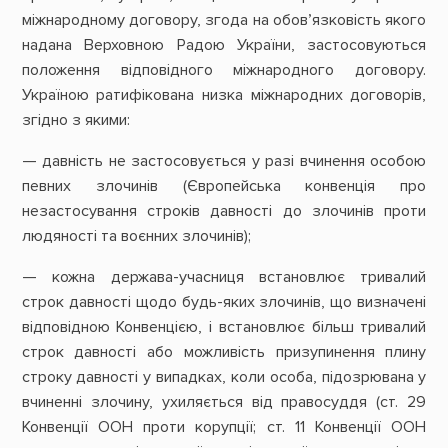
міжнародному договору, згода на обов’язковість якого
надана Верховною Радою України, застосовуються
положення відповідного міжнародного договору.
Україною ратифікована низка міжнародних договорів,
згідно з якими:
— давність не застосовується у разі вчинення особою
певних злочинів (Європейська конвенція про
незастосування строків давності до злочинів проти
людяності та воєнних злочинів);
— кожна держава-учасниця встановлює тривалий
строк давності щодо будь-яких злочинів, що визначені
відповідною Конвенцією, і встановлює більш тривалий
строк давності або можливість призупинення плину
строку давності у випадках, коли особа, підозрювана у
вчиненні злочину, ухиляється від правосуддя (ст. 29
Конвенції ООН проти корупції; ст. 11 Конвенції ООН