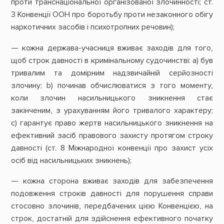
проти транснаціональної організованої злочинності; ст.
3 Конвенції ООН про боротьбу проти незаконного обігу
наркотичних засобів і психотропних речовин);
— кожна держава-учасниця вживає заходів для того,
щоб строк давності в кримінальному судочинстві: а) був
тривалим та домірним надзвичайній серйозності
злочину; b) починав обчислюватися з того моменту,
коли злочин насильницького зникнення стає
закінченим, з урахуванням його тривалого характеру;
с) гарантує право жертв насильницького зникнення на
ефективний засіб правового захисту протягом строку
давності (ст. 8 Міжнародної конвенції про захист усіх
осіб від насильницьких зникнень);
— кожна сторона вживає заходів для забезпечення
подовження строків давності для порушення справи
стосовно злочинів, передбачених цією Конвенцією, на
строк, достатній для здійснення ефективного початку