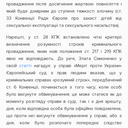
провадження після досягнення жертвою повноліття і
який буде домірним до ступеня тяжкості злочину (ст.
33 Конвенції Ради Європи про захист дітей від
сексуальної експлуатації та сексуального насильства).
Нарешті, у ст. 28 КПК встановлено чіткі критерії
визначення розумності строків кримінального
провадження, яким нові положення ст. 217 і 219 КПК
явно не відповідають. До речі, Злата Симоненко у
своїй
статті
нагадує: у справі «Меріт проти України»
Європейський суд з прав людини вказав, що у
кримінальних справах «розумний строк», передбачений
ст. 6 Конвенції, починається з того часу, коли особі
було висунуте обвинувачення; це може статися як до
моменту розгляду справи в суді, так і з дня арешту,
дня, коли відповідна особа була офіційно повідомлена,
що проти неї висунуте обвинувачення у справі, або з
дня, коли було розпочато попереднє слідство