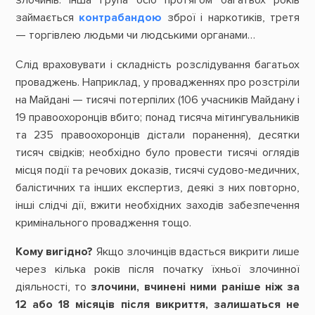
злочинів. Інша група осіб протягом багатьох років
займається
контрабандою
зброї і наркотиків, третя
— торгівлею людьми чи людськими органами…
Слід враховувати і складність розслідування багатьох
проваджень. Наприклад, у провадженнях про розстріли
на Майдані — тисячі потерпілих (106 учасників Майдану і
19 правоохоронців вбито; понад тисяча мітингувальників
та 235 правоохоронців дістали поранення), десятки
тисяч свідків; необхідно було провести тисячі оглядів
місця події та речових доказів, тисячі судово-медичних,
балістичних та інших експертиз, деякі з них повторно,
інші слідчі дії, вжити необхідних заходів забезпечення
кримінального провадження тощо.
Кому вигідно?
Якщо злочинців вдасться викрити лише
через кілька років після початку їхньої злочинної
діяльності, то
злочини, вчинені ними раніше ніж за
12 або 18 місяців після викриття, залишаться не