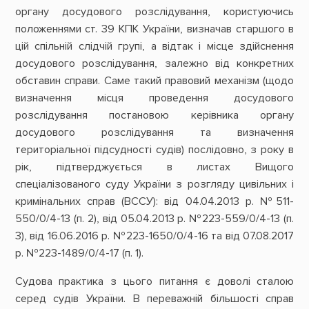
органу досудового розслідування, користуючись
положеннями ст. 39 КПК України, визначав старшого в
цій спільній слідчій групі, а відтак і місце здійснення
досудового розслідування, залежно від конкретних
обставин справи. Саме такий правовий механізм (щодо
визначення місця проведення досудового
розслідування постановою керівника органу
досудового розслідування та визначення
територіальної підсудності судів) послідовно, з року в
рік, підтверджується в листах Вищого
спеціалізованого суду України з розгляду цивільних і
кримінальних справ (ВССУ): від 04.04.2013 р. №511-
550/0/4-13 (п. 2), від 05.04.2013 р. №223-559/0/4-13 (п.
3), від 16.06.2016 р. №223-1650/0/4-16 та від 07.08.2017
р. №223-1489/0/4-17 (п. 1).
Судова практика з цього питання є доволі сталою
серед судів України. В переважній більшості справ