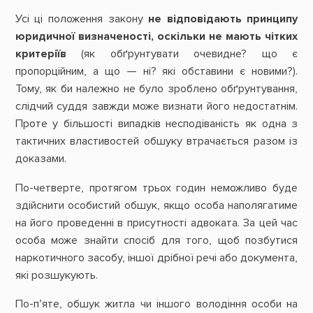
Усі ці положення закону
не відповідають принципу
юридичної визначеності, оскільки не мають чітких
критеріїв
(як обґрунтувати очевидне? що є
пропорційним, а що — ні? які обставини є новими?).
Тому, як би належно не було зроблено обґрунтування,
слідчий суддя завжди може визнати його недостатнім.
Проте у більшості випадків несподіваність як одна з
тактичних властивостей обшуку втрачається разом із
доказами.
По-четверте, протягом трьох годин неможливо буде
здійснити особистий обшук, якщо особа наполягатиме
на його проведенні в присутності адвоката. За цей час
особа може знайти спосіб для того, щоб позбутися
наркотичного засобу, іншої дрібної речі або документа,
які розшукують.
По-п’яте, обшук житла чи іншого володіння особи на