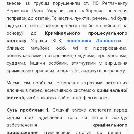
внесені (з грубим порушенням ст. 116 Регламенту
Верховної Ради України, яка забороняє внесення
поправок до статей, їх частин, пунктів, речень, які були
відсутні в тексті законопроекту при його прийнятті за
основу) до
Кримінального процесуального
кодексу
України (КПК) «
поправки Лозового
». І
близько мільйона осіб, які є підозрюваними,
обвинуваченими, потерпілими, слідчими, прокурорами,
суддями, іншими особами, втягнутими у вирішення
кримінально-правових конфліктів, заживуть по-новому.
Маємо сім проблем, створених страхами латентних
злочинців перед ефективною системою
кримінальної
юстиції
, які й заважають їй стати ефективною.
Суть проблеми 1.
Слідчий зможе клопотати перед
судом про здійснення того чи іншого заходу
забезпечення
кримінального
провадження
(тимчасовий доступ до речей і