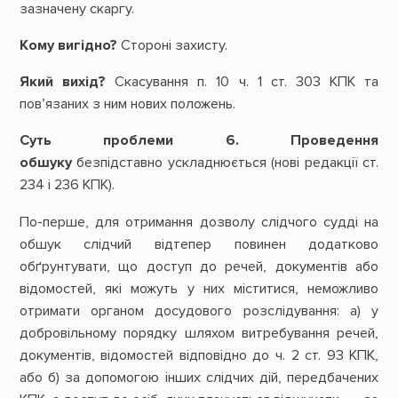
зазначену скаргу.
Кому вигідно?
Стороні захисту.
Який вихід?
Скасування п. 10 ч. 1 ст. 303 КПК та
пов’язаних з ним нових положень.
Суть проблеми 6. Проведення
обшуку
безпідставно ускладнюється (нові редакції ст.
234 і 236 КПК).
По-перше, для отримання дозволу слідчого судді на
обшук слідчий відтепер повинен додатково
обґрунтувати, що доступ до речей, документів або
відомостей, які можуть у них міститися, неможливо
отримати органом досудового розслідування: а) у
добровільному порядку шляхом витребування речей,
документів, відомостей відповідно до ч. 2 ст. 93 КПК,
або б) за допомогою інших слідчих дій, передбачених