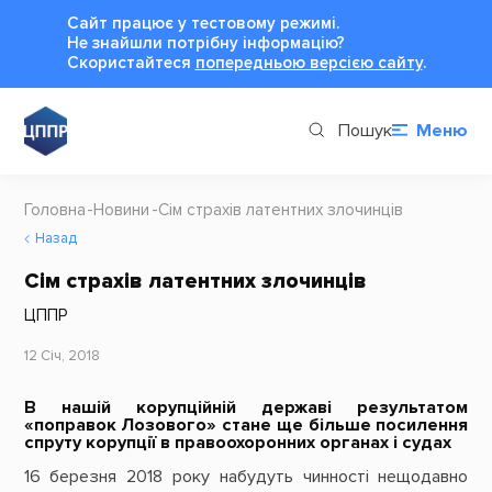
Сайт працює у тестовому режимі.
Не знайшли потрібну інформацію?
Cкористайтеся
попередньою версією сайту
.
Пошук
Меню
Головна
Новини
Сім страхів латентних злочинців
Назад
Сім страхів латентних злочинців
ЦППР
12 Січ, 2018
В нашій корупційній державі результатом
«поправок Лозового» стане ще більше посилення
спруту корупції в правоохоронних органах і судах
16 березня 2018 року набудуть чинності нещодавно