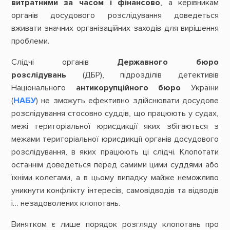
витратними за часом і фінансово
, а керівникам
органів досудового розслідування доведеться
вживати значних організаційних заходів для вирішення
проблеми.
Слідчі органів
Державного бюро
розслідувань
(ДБР), підрозділів детективів
Національного
антикорупційного бюро
України
(
НАБУ
) не зможуть ефективно здійснювати досудове
розслідування стосовно суддів, що працюють у судах,
межі територіальної юрисдикції яких збігаються з
межами територіальної юрисдикції органів досудового
розслідування, в яких працюють ці слідчі. Клопотати
останнім доведеться перед самими цими суддями або
їхніми колегами, а в цьому випадку майже неможливо
уникнути конфлікту інтересів, самовідводів та відводів
і… незадоволених клопотань.
Винятком є лише порядок розгляду клопотань про