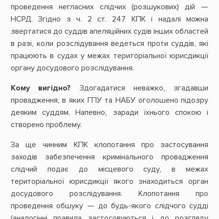
проведення негласних слідчих (розшукових) дій —
НСРД. Згідно з ч. 2 ст. 247 КПК і надалі можна
звертатися до суддів апеляційних судів інших областей
в разі, коли розслідування ведеться проти суддів, які
працюють в судах у межах територіальної юрисдикції
органу досудового розслідування.
Кому вигідно?
Здогадатися неважко, згадавши
провадження, в яких ГПУ та НАБУ оголошено підозру
деяким суддям. Напевно, заради їхнього спокою і
створено проблему.
За ще чинним КПК клопотання про застосування
заходів забезпечення кримінального провадження
слідчий подає до місцевого суду, в межах
територіальної юрисдикції якого знаходиться орган
досудового розслідування. Клопотання про
проведення обшуку — до будь-якого слідчого судді
(аналогічні правила застосовуються і до розгляду