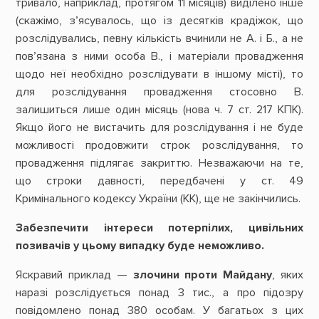
тривало, наприклад, протягом 11 місяців) виділено інше
(скажімо, з’ясувалось, що із десятків крадіжок, що
розслідувались, певну кількість вчинили не А. і Б., а не
пов’язана з ними особа В., і матеріали провадження
щодо неї необхідно розслідувати в іншому місті), то
для розслідування провадження стосовно В.
залишиться лише один місяць (нова ч. 7 ст. 217 КПК).
Якщо його не вистачить для розслідування і не буде
можливості продовжити строк розслідування, то
провадження підлягає закриттю. Незважаючи на те,
що строки давності, передбачені у ст. 49
Кримінального кодексу України (КК), ще не закінчились.
Забезпечити інтереси потерпілих, цивільних
позивачів у цьому випадку буде неможливо.
Яскравий приклад —
злочини проти Майдану
, яких
наразі розслідується понад 3 тис., а про підозру
повідомлено понад 380 особам. У багатьох з цих