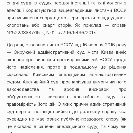
слідчі судді в судах першої інстанції та їхні колеги з
апеляції користуються вищезгаданими листами ВССУ
при виникненні спору щодо територіальної підсудності
клопотань або скарг сторін. Як приклад — справи
№522/18837/16-к, №11-сс/796/6436/2017.
До речі, стосовно листа ВССУ від 16 червня 2016 року
— Окружний адміністративний суд міста Києва виніс
рішення про визнання протиправними дій ВССУ щодо
його надіслання, проте в подальшому це рішення
скасовано Київським апеляційним адміністративним
судом. Апеляційний суд проаналізував вимоги чинного
законодавства та зробив висновок про
обґрунтованість висновків касаційного суду та
правомірність його дій. З яких причин адміністративний
суд першої інстанції прийняв до розгляду справу, яка
очевидно не має ознак публічно-правового спору (як
це вказано в рішенні апеляційного суду) та чому він