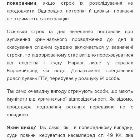
покараними
, якщо строк їх розслідування не
продовжити. Відповідно, потерпілі й цивільні позивачі
не отримають сатисфакцію.
Оскільки строк із дня винесення постанови про
зупинення кримінального провадження до дня її
скасування слідчим суддею включається у зазначені
строки, то підозрюваному стає вигідно переховуватися
від слідства і суду. Наразі лише у справах
Євромайдану, які веде Департамент спеціальних
розслідувань ГПУ, перебуває у розшуку 91 особа.
Так само очевидну вигоду отримують особи, що мають
імунітети від кримінальної відповідальності. Як відомо,
процедура подолання останніх переважно не є
швидкою.
Який вихід?
Так само, як і в попередньому випадку,
суди повинні керуватися насамперед ст. 49 КК, яка