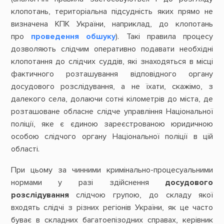
клопотань, територіальна підсудність яких прямо не
визначена КПК України, наприклад, до клопотань
про
проведення обшуку
). Такі правила процесу
дозволяють слідчим оперативно подавати необхідні
клопотання до слідчих суддів, які знаходяться в місці
фактичного розташування відповідного органу
досудового розслідування, а не їхати, скажімо, з
далекого села, долаючи сотні кілометрів до міста, де
розташоване обласне слідче управління Національної
поліції, яке є єдиною зареєстрованою юридичною
особою слідчого органу Національної поліції в цій
області.
При цьому за чинними кримінально-процесуальними
нормами у разі здійснення
досудового
розслідування
слідчою групою, до складу якої
входять слідчі з різних регіонів України, як це часто
буває в складних багатоепізодних справах, керівник