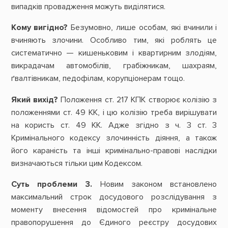
випадків провадження можуть виділятися.
Кому вигідно?
Безумовно, лише особам, які вчинили і
вчиняють злочини. Особливо тим, які роблять це
систематично — кишеньковим і квартирним злодіям,
викрадачам автомобілів, грабіжникам, шахраям,
ґвалтівникам, педофілам, корупціонерам тощо.
Який вихід?
Положення ст. 217 КПК створює колізію з
положеннями ст. 49 КК, і цю колізію треба вирішувати
на користь ст. 49 КК. Адже згідно з ч. 3 ст. 3
Кримінального кодексу злочинність діяння, а також
його караність та інші кримінально-правові наслідки
визначаються тільки цим Кодексом.
Суть проблеми 3.
Новим законом встановлено
максимальний строк досудового розслідування з
моменту внесення відомостей про кримінальне
правопорушення до Єдиного реєстру досудових