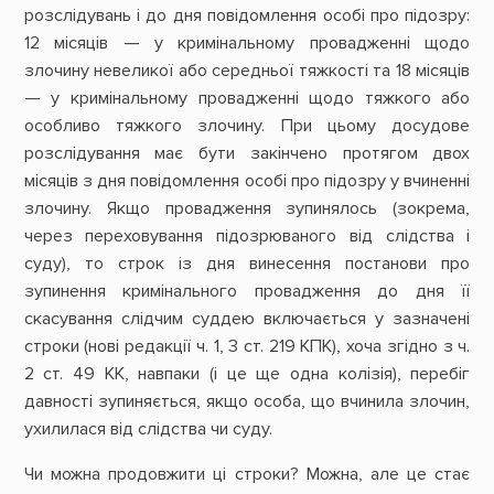
розслідувань і до дня повідомлення особі про підозру:
12 місяців — у кримінальному провадженні щодо
злочину невеликої або середньої тяжкості та 18 місяців
— у кримінальному провадженні щодо тяжкого або
особливо тяжкого злочину. При цьому досудове
розслідування має бути закінчено протягом двох
місяців з дня повідомлення особі про підозру у вчиненні
злочину. Якщо провадження зупинялось (зокрема,
через переховування підозрюваного від слідства і
суду), то строк із дня винесення постанови про
зупинення кримінального провадження до дня її
скасування слідчим суддею включається у зазначені
строки (нові редакції ч. 1, 3 ст. 219 КПК), хоча згідно з ч.
2 ст. 49 КК, навпаки (і це ще одна колізія), перебіг
давності зупиняється, якщо особа, що вчинила злочин,
ухилилася від слідства чи суду.
Чи можна продовжити ці строки? Можна, але це стає