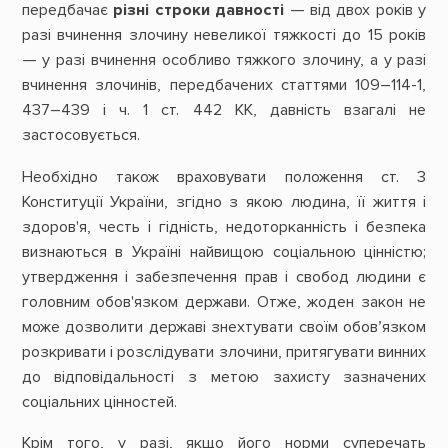
передбачає
різні строки давності
— від двох років у
разі вчинення злочину невеликої тяжкості до 15 років
— у разі вчинення особливо тяжкого злочину, а у разі
вчинення злочинів, передбачених статтями 109–114-1,
437–439 і ч. 1 ст. 442 КК, давність взагалі не
застосовується.
Необхідно також враховувати положення ст. 3
Конституції України, згідно з якою людина, її життя і
здоров'я, честь і гідність, недоторканність і безпека
визнаються в Україні найвищою соціальною цінністю;
утвердження і забезпечення прав і свобод людини є
головним обов'язком держави. Отже, жоден закон не
може дозволити державі знехтувати своїм обов’язком
розкривати і розслідувати злочини, притягувати винних
до відповідальності з метою захисту зазначених
соціальних цінностей.
Крім того, у разі, якщо його норми суперечать