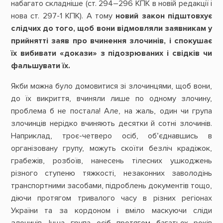
набагато складніше (ст. 294–296 КПК в новій редакції і
нова ст. 297-1 КПК). А тому
новий закон підштовхує
слідчих до того, щоб вони відмовляли заявникам у
прийнятті заяв про вчинення злочинів, і спокушає
їх вибивати «докази» з підозрюваних і свідків чи
фальшувати їх.
Якби можна було домовитися зі злочинцями, щоб вони,
до їх викриття, вчиняли лише по одному злочину,
проблема б не постала! Але, на жаль, один чи група
злочинців нерідко вчиняють десятки й сотні злочинів.
Наприклад, троє-четверо осіб, об’єднавшись в
організовану групу, можуть скоїти безліч крадіжок,
грабежів, розбоїв, нанесень тілесних ушкоджень
різного ступеню тяжкості, незаконних заволодінь
транспортними засобами, підроблень документів тощо,
діючи протягом тривалого часу в різних регіонах
України та за кордоном і вміло маскуючи сліди