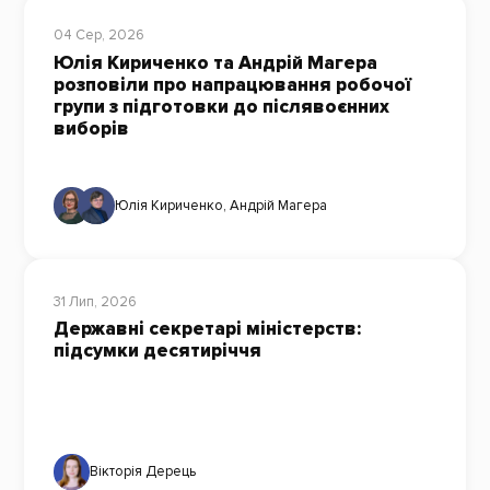
04 Сер, 2026
Юлія Кириченко та Андрій Магера
розповіли про напрацювання робочої
групи з підготовки до післявоєнних
виборів
Юлія Кириченко
,
Андрій Магера
31 Лип, 2026
Державні секретарі міністерств:
підсумки десятиріччя
Вікторія Дерець