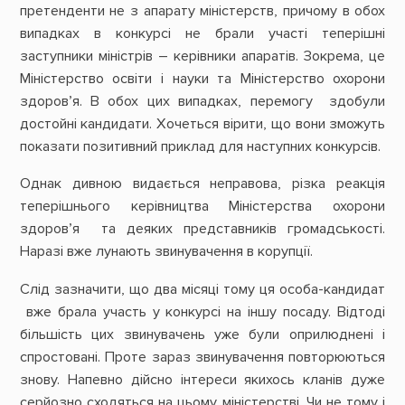
претенденти не з апарату міністерств, причому в обох
випадках в конкурсі не брали участі теперішні
заступники міністрів – керівники апаратів. Зокрема, це
Міністерство освіти і науки та Міністерство охорони
здоров’я. В обох цих випадках, перемогу здобули
достойні кандидати. Хочеться вірити, що вони зможуть
показати позитивний приклад для наступних конкурсів.
Однак дивною видається неправова, різка реакція
теперішнього керівництва Міністерства охорони
здоров’я та деяких представників громадськості.
Наразі вже лунають звинувачення в корупції.
Слід зазначити, що два місяці тому ця особа-кандидат
вже брала участь у конкурсі на іншу посаду. Відтоді
більшість цих звинувачень уже були оприлюднені і
спростовані. Проте зараз звинувачення повторюються
знову. Напевно дійсно інтереси якихось кланів дуже
серйозно сходяться на цьому міністерстві. Чи не тому і