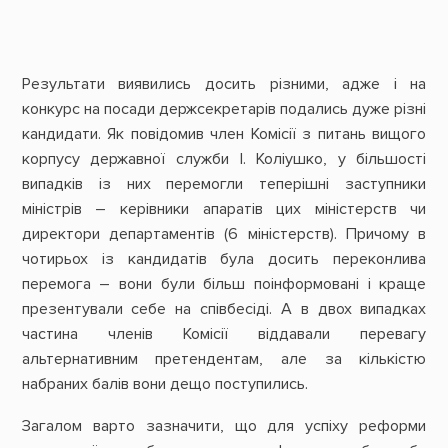
Результати виявились досить різними, адже і на
конкурс на посади держсекретарів подались дуже різні
кандидати. Як повідомив член Комісії з питань вищого
корпусу державної служби І. Коліушко, у більшості
випадків із них перемогли теперішні заступники
міністрів – керівники апаратів цих міністерств чи
директори департаментів (6 міністерств). Причому в
чотирьох із кандидатів була досить переконлива
перемога – вони були більш поінформовані і краще
презентували себе на співбесіді. А в двох випадках
частина членів Комісії віддавали перевагу
альтернативним претендентам, але за кількістю
набраних балів вони дещо поступились.
Загалом варто зазначити, що для успіху реформи