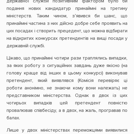
державної служби позитивним фактором було би
подання нових кандидатур принаймні на третину
міністерств. Таким чином, з’явився би шанс, що
принаймні частина з них дійсно добре себе проявить на
цих посадах і створить прецедент, що можна відбирати
на відкритих конкурсах претендентів на вищі посади у
державній службі.
Цікаво, що принаймні чотири рази траплялись випадки,
за яких роботу з ситуаційних завдань дуже якісно (на
голову краще від інших в цьому конкурсі) виконував
претендент, який виявлявся (Комісія перевіряє ці
роботи анонімно, не знаючи кому вони належать) не
представником міністерства. Однак в двох із цих
чотирьох випадків цей претендент повністю
провалював співбесіду, а в двох, на жаль, програвав по
балах.
Лише у двох міністерствах переможцями виявилися