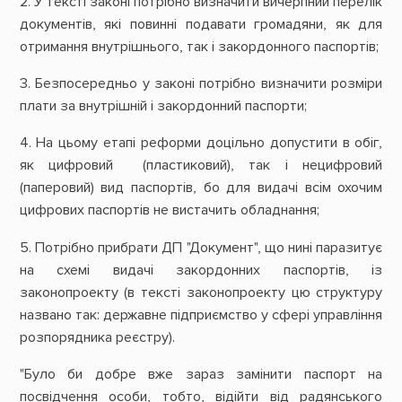
2. У тексті законі потрібно визначити вичерпний перелік
документів, які повинні подавати громадяни, як для
отримання внутрішнього, так і закордонного паспортів;
3. Безпосередньо у законі потрібно визначити розміри
плати за внутрішній і закордонний паспорти;
4. На цьому етапі реформи доцільно допустити в обіг,
як цифровий (пластиковий), так і нецифровий
(паперовий) вид паспортів, бо для видачі всім охочим
цифрових паспортів не вистачить обладнання;
5. Потрібно прибрати ДП "Документ", що нині паразитує
на схемі видачі закордонних паспортів, із
законопроекту (в тексті законопроекту цю структуру
названо так: державне підприємство у сфері управління
розпорядника реєстру).
"Було би добре вже зараз замінити паспорт на
посвідчення особи, тобто, відійти від радянського