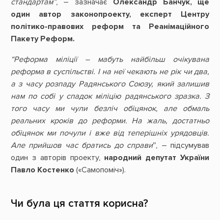
стандартам”
, – зазначає
Олександр Банчук, ще
один автор законопроекту, експерт Центру
політико-правових реформ та Реанімаційного
Пакету Реформ.
“Реформа міліції – мабуть найбільш очікувана
реформа в суспільстві. І на неї чекають не рік чи два,
а з часу розпаду Радянського Союзу, який залишив
нам по собі у спадок міліцію радянського зразка. З
того часу ми чули безліч обіцянок, але обмаль
реальних кроків до реформи. На жаль, достатньо
обіцянок ми почули і вже від теперішніх урядовців.
Але прийшов час братись до справи
”, – підсумував
один з авторів проекту,
народний депутат України
Павло Костенко
(«Самопоміч»).
Чи була ця стаття корисна?