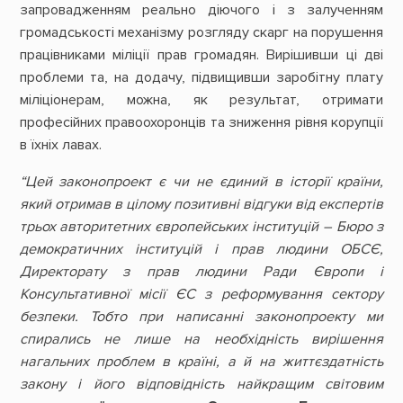
запровадженням реально діючого і з залученням
громадськості механізму розгляду скарг на порушення
працівниками міліції прав громадян. Вирішивши ці дві
проблеми та, на додачу, підвищивши заробітну плату
міліціонерам, можна, як результат, отримати
професійних правоохоронців та зниження рівня корупції
в їхніх лавах.
“Цей законопроект є чи не єдиний в історії країни,
який отримав в цілому позитивні відгуки від експертів
трьох авторитетних європейських інституцій – Бюро з
демократичних інституцій і прав людини ОБСЄ,
Директорату з прав людини Ради Європи і
Консультативної місії ЄС з реформування сектору
безпеки. Тобто при написанні законопроекту ми
спирались не лише на необхідність вирішення
нагальних проблем в країні, а й на життєздатність
закону і його відповідність найкращим світовим