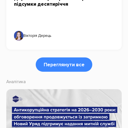
підсумки десятиріччя
Вікторія Дерець
Переглянути все
Аналітика