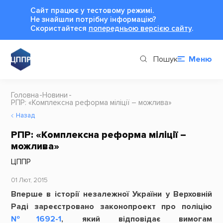
Сайт працює у тестовому режимі.
Не знайшли потрібну інформацію?
Cкористайтеся
попередньою версією сайту
.
Пошук
Меню
Головна
Новини
РПР: «Комплексна реформа міліції – можлива»
Назад
РПР: «Комплексна реформа міліції –
можлива»
ЦППР
01 Лют, 2015
Вперше в історії незалежної України у Верховній
Раді зареєстровано законопроект про поліцію
№1692-1
, який відповідає вимогам