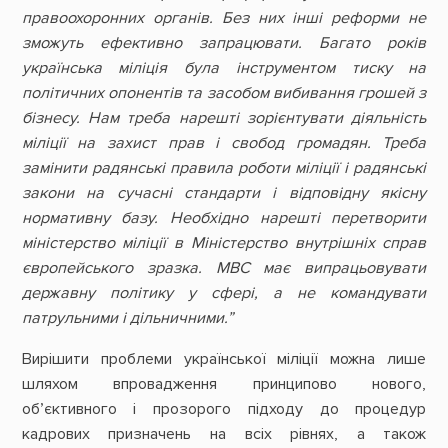
правоохоронних органів. Без них інші реформи не
зможуть ефективно запрацювати. Багато років
українська міліція була інструментом тиску на
політичних опонентів та засобом вибивання грошей з
бізнесу. Нам треба нарешті зорієнтувати діяльність
міліції на захист прав і свобод громадян. Треба
замінити радянські правила роботи міліції і радянські
закони на сучасні стандарти і відповідну якісну
нормативну базу. Необхідно нарешті перетворити
міністерство міліції в Міністерство внутрішніх справ
європейського зразка. МВС має випрацьовувати
державну політику у сфері, а не командувати
патрульними і дільничними.”
Вирішити проблеми української міліції можна лише
шляхом впровадження принципово нового,
об’єктивного і прозорого підходу до процедур
кадрових призначень на всіх рівнях, а також