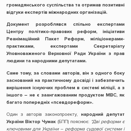
громадянського суспільства та отримав позитивні
відгуки експертів міжнародних організацій.
Документ розроблявся спільно експертами
Центру політико-правових реформ,
ініціативи
Реанімаційний Пакет Реформ, міліціонерами-
практиками, експертами Секретаріату
Уповноваженого Верховної Ради України з прав
людини та народними депутатами.
Саме тому, за словами авторів, він з одного боку
заснований на практичному досвіді і забезпечить
вирішення існуючих проблем в системі міліції, а з
іншого – не є заангажованим продуктом МВС, як
багато попередніх «псевдореформ».
Один з авторів законопроекту,
народний депутат
України Віктор Чумак
(БПП) пояснює:
“Дві реформи є
ключовими для України – реформа судової системи і