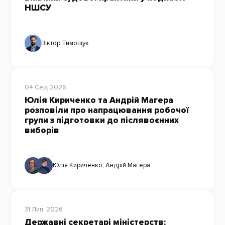
НШСУ
Віктор Тимощук
04 Сер, 2026
Юлія Кириченко та Андрій Магера
розповіли про напрацювання робочої
групи з підготовки до післявоєнних
виборів
Юлія Кириченко
,
Андрій Магера
31 Лип, 2026
Державні секретарі міністерств: