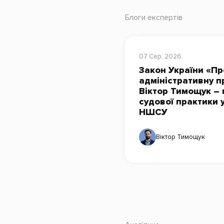
Блоги експертів
07 Сер, 2026
Закон України «Пр
адміністративну п
Віктор Тимощук – 
судової практики 
НШСУ
Віктор Тимощук