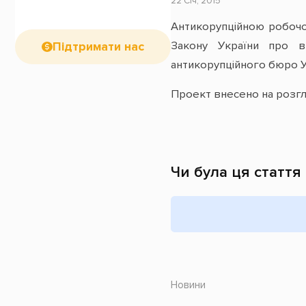
22 Січ, 2015
Антикорупційною робоч
Закону України про в
Підтримати нас
антикорупційного бюро Ук
Проект внесено на розгля
Чи була ця стаття
Новини