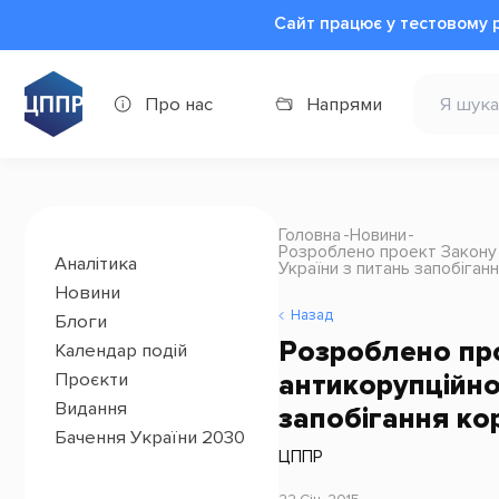
Сайт працює у тестовому 
Про нас
Напрями
Головна
Новини
Розроблено проект Закону 
Аналітика
України з питань запобіганн
Новини
Назад
Блоги
Розроблено про
Календар подій
антикорупційно
Проєкти
Видання
запобігання кор
Бачення України 2030
ЦППР