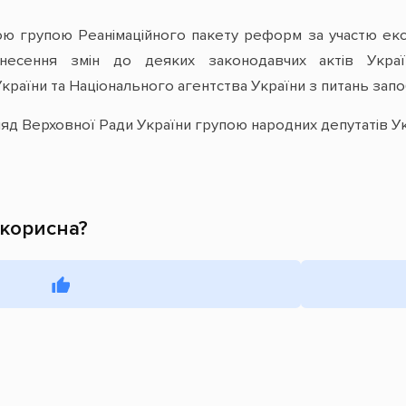
ою групою Реанімаційного пакету реформ за участю е
несення змін до деяких законодавчих актів Украї
раїни та Національного агентства України з питань запоб
д Верховної Ради України групою народних депутатів Укра
 корисна?