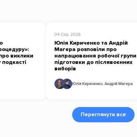
04 Сер, 2026
о
Юлія Кириченко та Андрій
роцедуру»:
Магера розповіли про
про виклики
напрацювання робочої групи
у подкасті
підготовки до післявоєнних
виборів
Юлія Кириченко
,
Андрій Магера
Переглянути все