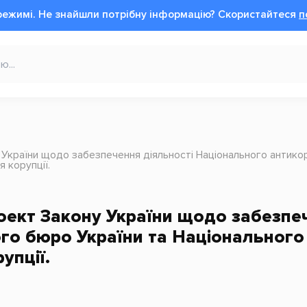
режимі.
Не знайшли потрібну інформацію?
Cкористайтеся
п
України щодо забезпечення діяльності Національного антикор
я корупції.
ект Закону України щодо забезпеч
го бюро України та Національного 
упції.