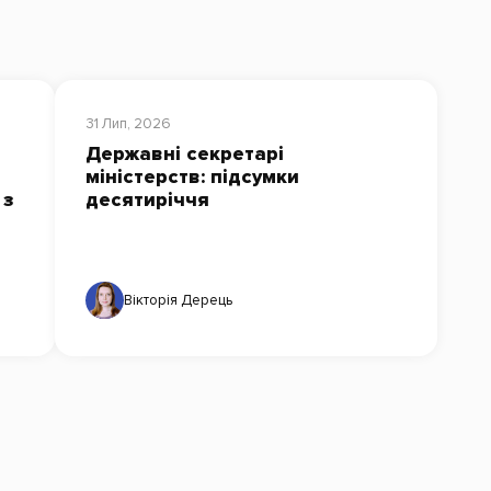
31 Лип, 2026
Державні секретарі
міністерств: підсумки
 з
десятиріччя
Вікторія Дерець