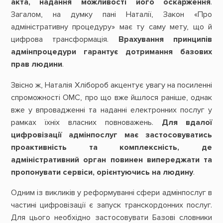
акта, надання можливості його оскарження
.
Загалом, на думку пані Наталії, Закон «Про
адміністративну процедуру» має ту саму мету, що й
цифрова трансформація.
Врахування принципів
адмінпроцедури гарантує дотримання базових
прав людини
.
Звісно ж, Наталія Хлібороб акцентує увагу на посиленні
спроможності ОМС, про що вже йшлося раніше, однак
вже у впровадженні та наданні електронних послуг у
рамках їхніх власних повноважень.
Для вдалої
цифровізації адмінпослуг має застосовуватись
проактивність та комплексність, де
адміністративний орган повинен випереджати та
пропонувати сервіси, орієнтуючись на людину
.
Одним із викликів у реформуванні сфери адмінпослуг в
частині цифровізації є запуск транскордонних послуг.
Для цього необхідно застосовувати Базові словники