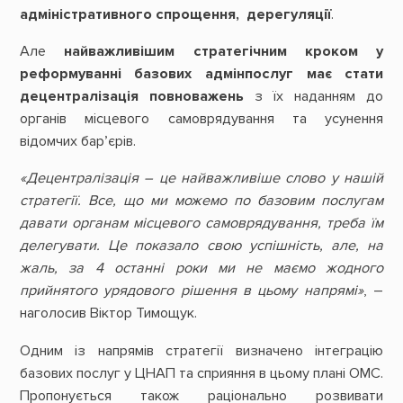
адміністративного спрощення, дерегуляції
.
Але
найважливішим стратегічним кроком у
реформуванні базових адмінпослуг має стати
децентралізація повноважень
з їх наданням до
органів місцевого самоврядування та усунення
відомчих бар’єрів.
«Децентралізація – це найважливіше слово у нашій
стратегії. Все, що ми можемо по базовим послугам
давати органам місцевого самоврядування, треба їм
делегувати. Це показало свою успішність, але, на
жаль, за 4 останні роки ми не маємо жодного
прийнятого урядового рішення в цьому напрямі»
, –
наголосив Віктор Тимощук.
Одним із напрямів стратегії визначено інтеграцію
базових послуг у ЦНАП та сприяння в цьому плані ОМС.
Пропонується також раціонально розвивати