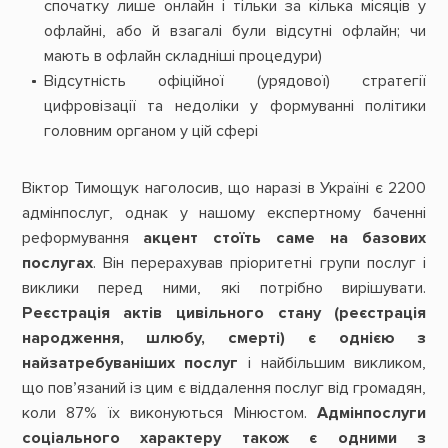
спочатку лише онлайн і тільки за кілька місяців у
офлайні, або й взагалі були відсутні офлайн; чи
мають в офлайн складніші процедури)
Відсутність офіційної (урядової) стратегії
цифровізації та недоліки у формуванні політики
головним органом у цій сфері
Віктор Тимощук наголосив, що наразі в Україні є 2200
адмінпослуг, однак у нашому експертному баченні
реформування
акцент стоїть саме на базових
послугах
. Він перерахував пріоритетні групи послуг і
виклики перед ними, які потрібно вирішувати.
Реєстрація актів цивільного стану (реєстрація
народження, шлюбу, смерті) є однією з
найзатребуваніших послуг
і найбільшим викликом,
що пов’язаний із цим є віддалення послуг від громадян,
коли 87% їх виконуються Мінюстом.
Адмінпослуги
соціального характеру також є одними з