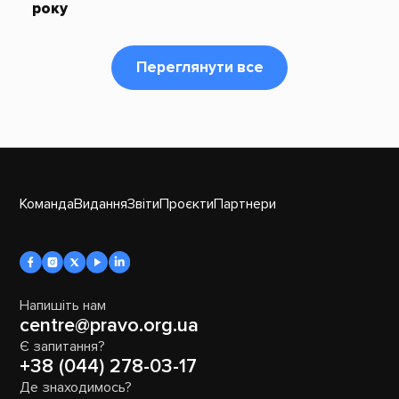
року
Переглянути все
Команда
Видання
Звіти
Проєкти
Партнери
Напишіть нам
centre@pravo.org.ua
Є запитання?
+38 (044) 278-03-17
Де знаходимось?