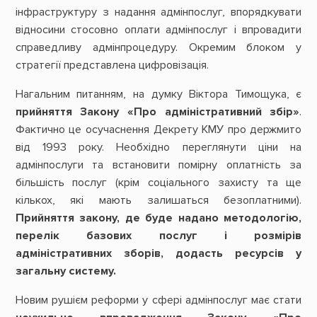
інфраструктуру з надання адмінпослуг, впорядкувати
відносини стосовно оплати адмінпослуг і впровадити
справедливу адмінпроцедуру. Окремим блоком у
стратегії представлена цифровізація.
Нагальним питанням, на думку Віктора Тимощука, є
прийняття Закону «Про адміністративний збір»
.
Фактично це осучаснення Декрету КМУ про держмито
від 1993 року. Необхідно переглянути ціни на
адмінпослуги та встановити помірну оплатність за
більшість послуг (крім соціального захисту та ще
кількох, які мають залишаться безоплатними).
Прийняття закону, де буде надано методологію,
перелік базових послуг і розмірів
адміністративних зборів, додасть ресурсів у
загальну систему.
Новим рушієм реформи у сфері адмінпослуг має стати