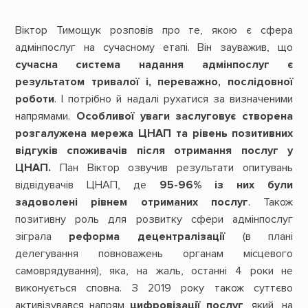
Віктор Тимощук розповів про те, якою є сфера
адмінпослуг на сучасному етапі. Він зауважив, що
сучасна система надання адмінпослуг є
результатом тривалої і, переважно, послідовної
роботи
. І потрібно й надалі рухатися за визначеними
напрямами.
Особливої уваги заслуговує створена
розгалужена мережа ЦНАП та рівень позитивних
відгуків споживачів після отримання послуг у
ЦНАП.
Пан Віктор озвучив результати опитувань
відвідувачів ЦНАП, де
95-96% із них були
задоволені рівнем отриманих послуг
. Також
позитивну роль для розвитку сфери адмінпослуг
зіграла
реформа децентралізації
(в плані
делегування повноважень органам місцевого
самоврядування), яка, на жаль, останні 4 роки не
виконується сповна. З 2019 року також суттєво
активізувався напрям
цифровізації послуг
, який, на