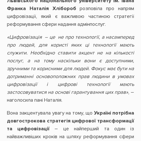
Львівського національного університету ім. Івана
Франка Наталія Хлібороб
розповіла про напрям
цифровізації, який є важливою частиною стратегії
реформування сфери надання адмінпослуг.
«Цифровізація – це не про технології, а насамперед
про людей, для користі яких ці технології мають
служити. Необхідно ставити акцент не на кількості
послуг, а на тому наскільки вони є доступними,
зручними та корисними для людей. Фокус має бути на
дотриманні основоположних прав людини в умовах
цифровізації і цифрові технології мають
застосовуватися на основі гарантування цих прав»
, –
наголосила пані Наталія.
Вона закцентувала увагу на тому, що
Україні потрібна
довгострокова стратегія цифрової трансформації
та цифровізації
– це найперший та один із
найважливіших кроків на шляху реформування сфери