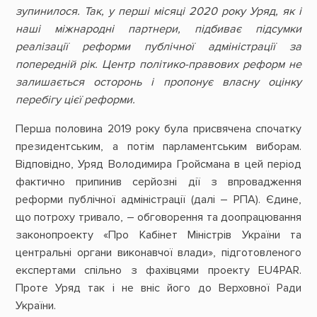
зупинилося. Так, у перші місяці 2020 року Уряд, як і
наші міжнародні партнери, підбиває підсумки
реалізації реформи публічної адміністрації за
попередній рік. Центр політико-правових реформ не
залишається осторонь і пропонує власну оцінку
перебігу цієї реформи.
Перша половина 2019 року була присвячена спочатку
президентським, а потім парламентським виборам.
Відповідно, Уряд Володимира Гройсмана в цей період
фактично припинив серйозні дії з впровадження
реформи публічної адміністрації (далі – РПА). Єдине,
що потроху тривало, – обговорення та доопрацювання
законопроекту «Про Кабінет Міністрів України та
центральні органи виконавчої влади», підготовленого
експертами спільно з фахівцями проекту EU4PAR.
Проте Уряд так і не вніс його до Верховної Ради
України.