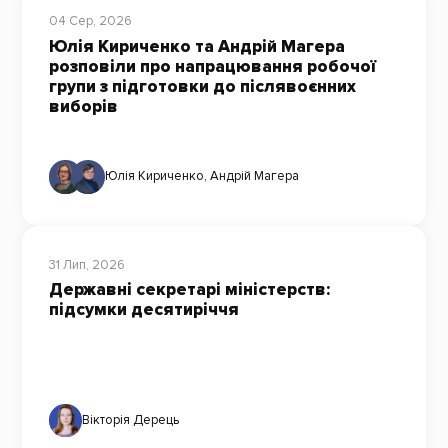
04 Сер, 2026
Юлія Кириченко та Андрій Магера
розповіли про напрацювання робочої
групи з підготовки до післявоєнних
виборів
Юлія Кириченко
,
Андрій Магера
31 Лип, 2026
Державні секретарі міністерств:
підсумки десятиріччя
Вікторія Дерець