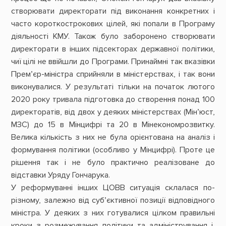
створювати директорати під виконання конкретних і
часто короткострокових цілей, які попали в Програму
діяльності КМУ. Також було заборонено створювати
директорати в інших підсекторах державної політики,
чиї цілі не ввійшли до Програми. Принаймні так вказівки
Прем’єр-міністра сприйняли в міністерствах, і так вони
виконувалися. У результаті тільки на початок лютого
2020 року тривала підготовка до створення понад 100
директоратів, від двох у деяких міністерствах (Мін’юст,
МЗС) до 15 в Мінцифрі та 20 в Мінекономрозвитку.
Велика кількість з них не була орієнтована на аналіз і
формування політики (особливо у Мінцифрі). Проте це
рішення так і не було практично реалізоване до
відставки Уряду Гончарука.
У реформуванні інших ЦОВВ ситуація склалася по-
різному, залежно від суб’єктивної позиції відповідного
міністра. У деяких з них готувалися цілком правильні
кроки з розмежування політики та адміністрування і,