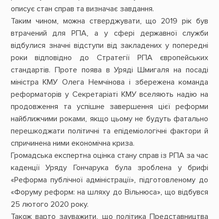
описує стан справ та визначає завдання.
Таким чином, можна стверджувати, що 2019 рік був
втрачений для РПА, а у сфері державної служби
відбулися значні відступи від закладених у попередні
роки відповідно до Стратегії РПА європейських
стандартів. Проте поява в Уряді Шмигаля на посаді
міністра КМУ Олега Немчінова і збережена команда
реформаторів у Секретаріаті КМУ вселяють надію на
продовження та успішне завершення цієї реформи
найближчими роками, якщо цьому не будуть фатально
перешкоджати політичні та епідеміологічні фактори й
спричинена ними економічна криза.
Громадська експертна оцінка стану справ із РПА за час
каденції Уряду Гончарука була зроблена у брифі
«Реформа публічної адміністрації», підготовленому до
«Форуму реформ: на шляху до Вільнюса», що відбувся
25 лютого 2020 року.
Також варто зауважити, що політика Представництва