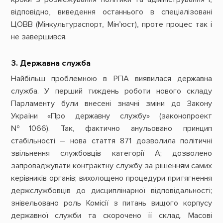
відповідно, виведення останнього в спеціалізовані
ЦОВВ (Мінкультураспорт, Мін’юст), проте процес так і
не завершився.
3. Державна служба
Найбільш проблемною в РПА виявилася державна
служба. У перший тиждень роботи нового складу
Парламенту були внесені значні зміни до Закону
України «Про державну службу» (законопроект
№1066). Так, фактично анульовано принцип
стабільності – нова стаття 871 дозволила політичні
звільнення службовців категорії А; дозволено
запроваджувати контрактну службу за рішенням самих
керівників органів; вихолощено процедури притягнення
держслужбовців до дисциплінарної відповідальності;
знівельовано роль Комісії з питань вищого корпусу
державної служби та скорочено її склад. Масові