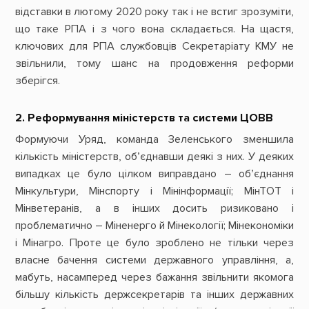
відставки в лютому 2020 року так і не встиг зрозуміти,
що таке РПА і з чого вона складається. На щастя,
ключових для РПА службовців Секретаріату КМУ не
звільнили, тому шанс на продовження реформи
зберігся.
2. Реформування міністерств та системи ЦОВВ
Формуючи Уряд, команда Зеленського зменшила
кількість міністерств, об’єднавши деякі з них. У деяких
випадках це було цілком виправдано – об’єднання
Мінкультури, Мінспорту і Мінінформації; МінТОТ і
Мінветеранів, а в інших досить ризиковано і
проблематично – Міненерго й Мінекології; Мінекономіки
і Мінагро. Проте це було зроблено не тільки через
власне бачення системи державного управління, а,
мабуть, насамперед через бажання звільнити якомога
більшу кількість держсекретарів та інших державних