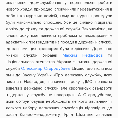
звільнення держслужбовців у перші місяці роботи
нового Уряду, природно, спричинили перевантаження в
роботі конкурсних комісій, тому конкурсні процедури
були максимально спрощені. Усе це сильно підірвало
довіру до Уряду та державної служби. Закономірно, на
кінець року вже виникли проблеми із знаходженням
адекватних претендентів на посади в державній службі.
Ідеологами цих «реформ» були керівники Державної
митної служби України
Максим Нефьодов
та
Національного агентства України з питань державної
служби
Олександр Стародубцев
. Цікаво, що після всіх
змін до Закону України «Про державну службу», яких
вимагав Нефьодов, наприкінці року ДМС повністю
вивели з державної служби, але європейські стандарти
в державну службу не повернули. А Стародубцева,
який обґрунтовував необхідність легкого звільнення і
легкого набору державних службовців відповідно до
засад бізнес-менеджменту, Уряд Шмигаля звільнив