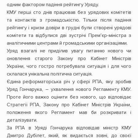
одним фактором падіння рейтингу Уряду.
КМУ перші сто днів працював без урядових комітетів
та контактів з громадськістю. Тільки після падіння
рейтингу і кризи довіри в грудні були створені урядові
комітети та відбулися дві зустрічі Прем’єр-міністра з
аналітичними центрами й громадськими організаціями.
Уряд взагалі не приділив увагу питанню нового чи
оновлення старого Закону про Кабінет Міністрів
України, чого гостро потребувала ситуація і для чого
склалася унікальна політична ситуація.
Єдина реформаторська річ у сфері РПА, яку зробив
Уряд Гончарука, – ухвалення нового Регламенту КМУ.
Проте його важко оцінити без нового, що відповідає
Стратегії РПА, Закону про Кабінет Міністрів України,
положення якого Регламент мав би розкривати і
деталізувати.
За РПА в Уряді Гончарука відповідав міністр КМУ
Дмитро Дубілет, який, як видається зовні, до своєї