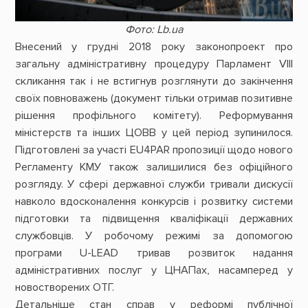
Фото: Lb.ua
Внесений у грудні 2018 року законопроект про
загальну адміністративну процедуру Парламент VІІІ
скликання так і не встигнув розглянути до закінчення
своїх повноважень (документ тільки отримав позитивне
рішення профільного комітету). Реформування
міністерств та інших ЦОВВ у цей період зупинилося.
Підготовлені за участі EU4PAR пропозиції щодо нового
Регламенту КМУ також залишилися без офіційного
розгляду. У сфері державної служби тривали дискусії
навколо вдосконалення конкурсів і розвитку системи
підготовки та підвищення кваліфікації державних
службовців. У робочому режимі за допомогою
програми U-LEAD тривав розвиток надання
адміністративних послуг у ЦНАПах, насамперед у
новостворених ОТГ.
Детальніше стан справ у реформі публічної