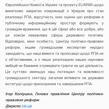
Європейської Комісії в Україні та проекту EU4PAR щодо
винятково закритих комунікацій з Урядом про стан
реалізації РПА, відсутність їхніх оцінок цієї реформи в
публічному інформаційному просторі формують у
громадян враження, що в цій сфері або все добре, або
це зовсім неважлива сфера державної політики.
Відповідно, мені особисто, Центру політико-правових
реформ, іншим громадським експертам нерідко
закидають, що наші вимоги та пропозиції щодо РПА не
є об’єктивними, а є лише реалізацією наших наукових
амбіцій чи бажання отримувати гранти на цю діяльність.
Це суттєво зменшує наш потенціал та можливості
громадського сектору загалом впливати на державні
інституції щодо прискорення та завершення РПА.
Ігор Коліушко, Голова правління Центру політико-
правових реформ
Джрело:
Lb.ua