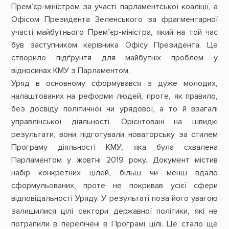
Прем’єр-міністром за участі парламентської коаліції, а
Офісом Президента Зеленського за фрагментарної
участі майбутнього Прем’єр-міністра, який на той час
був заступником керівника Офісу Президента. Це
створило підґрунтя для майбутніх проблем у
відносинах КМУ з Парламентом.
Уряд в основному сформувався з дуже молодих,
налаштованих на реформи людей, проте, як правило,
без досвіду політичної чи урядової, а то й взагалі
управлінської діяльності. Орієнтовані на швидкі
результати, вони підготували новаторську за стилем
Програму діяльності КМУ, яка була схвалена
Парламентом у жовтні 2019 року. Документ містив
набір конкретних цілей, більш чи менш вдало
сформульованих, проте не покривав усієї сфери
відповідальності Уряду. У результаті поза його увагою
залишилися цілі сектори державної політики, які не
потрапили в перелічені в Програмі цілі. Це стало ще