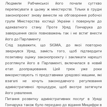
Людмили Рабчинської його почали суттєво
переписувати в цьому ж міністерстві. Тільки в грудні
законопроект знову винесли на обговорення робочої
групи Міністерства юстиції України і повернули до
адекватного стану. Проте Уряд Гончарука до
завершення своїх повноважень так і не встиг внести
його до Парламенту.
Слід зауважити, що SIGMA, до якої повторно
звернувся Уряд, замість того, щоб підтвердити
позитивну оцінку законопроекту і закликати нарешті
розглянути його в Парламенті, включилася в новий
етап доопрацювання. Цей трюк уже роки
використовують ті представники урядової машини, які
взагалі не хочуть законодавчого регулювання
адміністративної процедури, щоб вкотре затягнути
його ухвалення.
Питання розвитку адміністративних послуг в Уряді
Гончарука також було передано до відання Мінцифри в