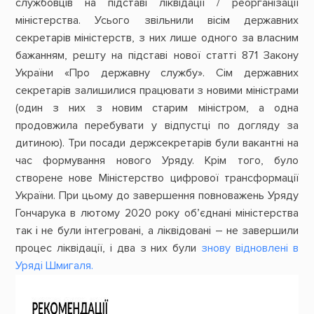
службовців на підставі ліквідації / реорганізації
міністерства. Усього звільнили вісім державних
секретарів міністерств, з них лише одного за власним
бажанням, решту на підставі нової статті 871 Закону
України «Про державну службу». Сім державних
секретарів залишилися працювати з новими міністрами
(один з них з новим старим міністром, а одна
продовжила перебувати у відпустці по догляду за
дитиною). Три посади держсекретарів були вакантні на
час формування нового Уряду. Крім того, було
створене нове Міністерство цифрової трансформації
України. При цьому до завершення повноважень Уряду
Гончарука в лютому 2020 року об’єднані міністерства
так і не були інтегровані, а ліквідовані – не завершили
процес ліквідації, і два з них були
знову відновлені в
Уряді Шмигаля.