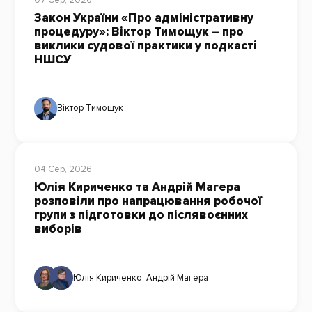
Закон України «Про адміністративну
процедуру»: Віктор Тимощук – про
виклики судової практики у подкасті
НШСУ
Віктор Тимощук
04 Сер, 2026
Юлія Кириченко та Андрій Магера
розповіли про напрацювання робочої
групи з підготовки до післявоєнних
виборів
Юлія Кириченко
,
Андрій Магера