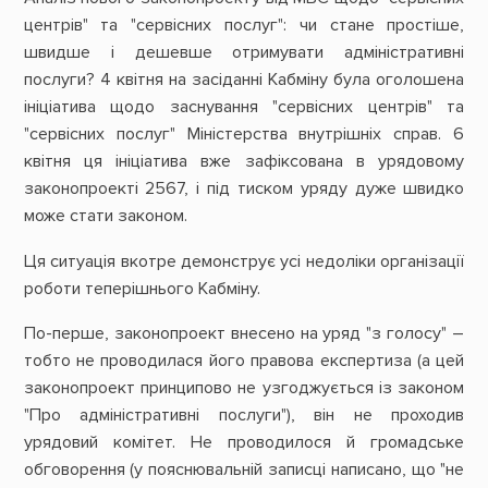
центрів" та "сервісних послуг": чи стане простіше,
швидше і дешевше отримувати адміністративні
послуги? 4 квітня на засіданні Кабміну була оголошена
ініціатива щодо заснування "сервісних центрів" та
"сервісних послуг" Міністерства внутрішніх справ. 6
квітня ця ініціатива вже зафіксована в урядовому
законопроекті 2567, і під тиском уряду дуже швидко
може стати законом.
Ця ситуація вкотре демонструє усі недоліки організації
роботи теперішнього Кабміну.
По-перше, законопроект внесено на уряд "з голосу" –
тобто не проводилася його правова експертиза (а цей
законопроект принципово не узгоджується із законом
"Про адміністративні послуги"), він не проходив
урядовий комітет. Не проводилося й громадське
обговорення (у пояснювальній записці написано, що "не