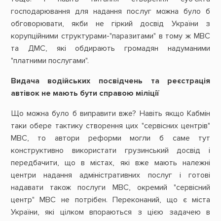
господарювання для надання послуг можна було б
обговорювати, якби не гіркий досвід України з
корупційними структурами-"паразитами" в тому ж МВС
та ДМС, які обдирають громадян надуманими
"платними послугами".
Видача водійських посвідчень та реєстрація
автівок не мають бути справою міліції
Що можна було б виправити вже? Навіть якщо Кабмін
таки обере тактику створення цих "сервісних центрів"
МВС, то автори реформи могли б саме тут
конструктивно використати грузинський досвід і
передбачити, що в містах, які вже мають належні
центри надання адміністративних послуг і готові
надавати також послуги МВС, окремий "сервісний
центр" МВС не потрібен. Переконаний, що є міста
України, які цілком впораються з цією задачею в