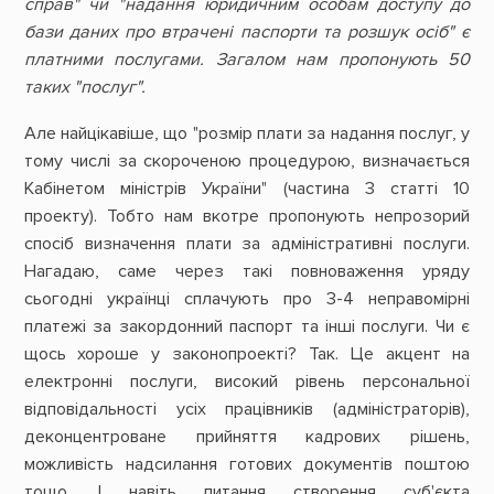
справ" чи "надання юридичним особам доступу до
бази даних про втрачені паспорти та розшук осіб" є
платними послугами. Загалом нам пропонують 50
таких "послуг".
Але найцікавіше, що "розмір плати за надання послуг, у
тому числі за скороченою процедурою, визначається
Кабінетом міністрів України" (частина 3 статті 10
проекту). Тобто нам вкотре пропонують непрозорий
спосіб визначення плати за адміністративні послуги.
Нагадаю, саме через такі повноваження уряду
сьогодні українці сплачують про 3-4 неправомірні
платежі за закордонний паспорт та інші послуги. Чи є
щось хороше у законопроекті? Так. Це акцент на
електронні послуги, високий рівень персональної
відповідальності усіх працівників (адміністраторів),
деконцентроване прийняття кадрових рішень,
можливість надсилання готових документів поштою
тощо. І навіть питання створення суб'єкта