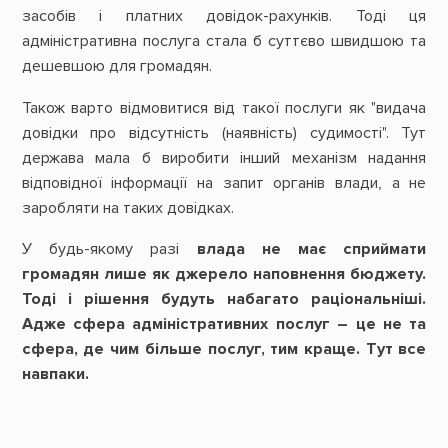
засобів і платних довідок-рахунків. Тоді ця
адміністративна послуга стала б суттєво швидшою та
дешевшою для громадян.
Також варто відмовитися від такої послуги як "видача
довідки про відсутність (наявність) судимості". Тут
держава мала б виробити інший механізм надання
відповідної інформації на запит органів влади, а не
заробляти на таких довідках.
У будь-якому разі
влада не має сприймати
громадян лише як джерело наповнення бюджету.
Тоді і рішення будуть набагато раціональніші.
Адже сфера адміністративних послуг – це не та
сфера, де чим більше послуг, тим краще. Тут все
навпаки.