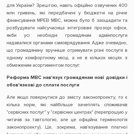
для України? Зрештою, навіть офіційно озвучених 400
млн гривень, які передбачені у бюджетні на річне
фінансування МРЕВ МВС, можна було б заощадити та
розбудувати найсучасніші інтегровані прозорі офіси,
якби усі необхідні громадянам адмінпослуги
надавалися органами самоврядування. Адже очевидно,
що громадянину зручніше отримувати різні послуги в
одному комфортному місці, а не в кількох місцях з
обмеженим асортиментом послуг.
Реформа МВС нав'язує громадянам нові довідки і
обов'язкові до сплати послуги
Але якщо повернутися до змісту законопроекту, то є
кілька норм, які найбільше зачеплять споживачів
"сервісних послуг" у "сервісних центрах" (перепрошую у
читачів за тавтологію, але це офіційна термінологія
законопроекту). Це, зокрема, нав'язування платної