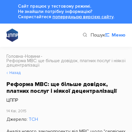
Сайт працює у тестовому режимі.
Не знайшли потрібну інформацію?
Cкористайтеся
попередньою версією сайту
.
Пошук
Меню
Головна
Новини
Реформа МВС: ще більше довідок, платних поcлуг і ніякої
децентралізації
Назад
Реформа МВС: ще більше довідок,
платних поcлуг і ніякої децентралізації
ЦППР
14 Кві, 2015
Джерело:
ТСН
Аналіз нового законопроекту від МВС щодо "сервісних