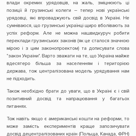
влади окремих урядовців, на жаль, зміцнюють ці
позиції й грузинські колеги – тепер нові українські
урядовці, які впроваджують свій досвід в Україні. Не
сумніваюся, що грузинські українці щиро вболівають за
успіх реформ. Але не можна нашвидкуруч робити
переклади грузинських законів (як це сталося значною
мірою і з цим законопроектом) та дописувати слова
"закон України". Варто зважати на те, що Україна майже
вдесятеро більша за населенням і територією
держава, тож централізована модель урядування нам
не підходить.
Також необхідно брати до уваги, що в Україні є і свій
позитивний досвід та напрацювання у багатьох
питаннях.
Тож навіть якщо є американські кошти на реформи, то
може замість експериментів краще запозичувати
досвід децентралізованих країн (Польща, Канада, ФРН)