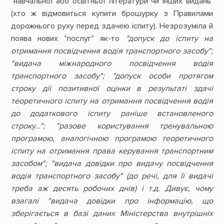
"навчальної або освітньої літератури чи інших видань"
(хто ж відмовиться купити брошурку з Правилами
дорожнього руху перед здачею іспиту). Незрозуміла й
поява нових "послуг" як-то
"допуск до іспиту на
отримання посвідчення водія транспортного засобу";
"видача міжнародного посвідчення водія
транспортного засобу"; "допуск особи протягом
строку дії позитивної оцінки в результаті здачі
теоретичного іспиту на отримання посвідчення водія
до додаткового іспиту раніше встановленого
строку…"; "разове користування тренувальною
програмою, аналогічною програмою теоретичного
іспиту на отримання права керування транспортним
засобом"; "видача довідки про видачу посвідчення
водія транспортного засобу" (до речі, для її видачі
треба аж десять робочих днів) і т.д. Дивує, чому
взагалі "видача довідки про інформацію, що
зберігається в базі даних Міністерства внутрішніх