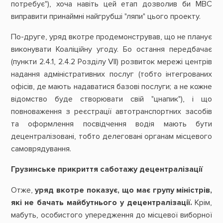
потребує"), хоча навіть цей етап дозволив би МВС
виправити принаймні найгрубші "ляпи" цього проекту.
По-друге, уряд вкотре продемонстрував, що не планує
виконувати Коаліційну угоду. Бо остання передбачає
(пункти 2.4.1, 2.4.2 Розділу VІІ) розвиток мережі центрів
надання адміністративних послуг (тобто інтегрованих
офісів, де мають надаватися базові послуги; а не кожне
відомство буде створювати свій "цнапик"), і що
повноваження з реєстрації автотранспортних засобів
та оформлення посвідчення водія мають бути
децентралізовані, тобто делеговані органам місцевого
самоврядування.
Грузинське прикриття саботажу децентралізації
Отже,
уряд вкотре показує, що має групу міністрів,
які не бачать майбутнього у децентралізації.
Крім,
мабуть, особистого упередження до місцевої виборної