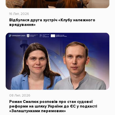
16 Лип, 2026
Відбулася друга зустріч «Клубу належного
врядування»
08 Лип, 2026
Роман Смалюк розповів про стан судової
реформи на шляху України до ЄС у подкасті
«Залаштунками перемовин»