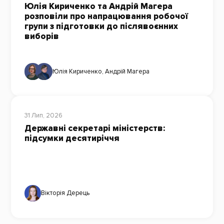
Юлія Кириченко та Андрій Магера
розповіли про напрацювання робочої
групи з підготовки до післявоєнних
виборів
Юлія Кириченко
,
Андрій Магера
31 Лип, 2026
Державні секретарі міністерств:
підсумки десятиріччя
Вікторія Дерець