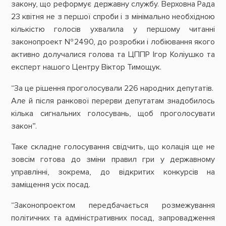
закону, що реформує державну службу. Верховна Рада
23 квітня не з першої спроби і з мінімально необхідною
кількістю голосів ухвалила у першому читанні
законопроект №2490, до розробки і лобіювання якого
активно долучалися голова та ЦППР Ігор Коліушко та
експерт нашого Центру Віктор Тимощук.
“За це рішення проголосували 226 народних депутатів.
Але й після ранкової перерви депутатам знадобилось
кілька сигнальних голосувань, щоб проголосувати
закон”.
Таке складне голосування свідчить, що колація ще не
зовсім готова до зміни правил гри у державному
управлінні, зокрема, до відкритих конкурсів на
заміщення усіх посад.
“Законопроектом передбачається розмежування
політичних та адміністративних посад, запровадження