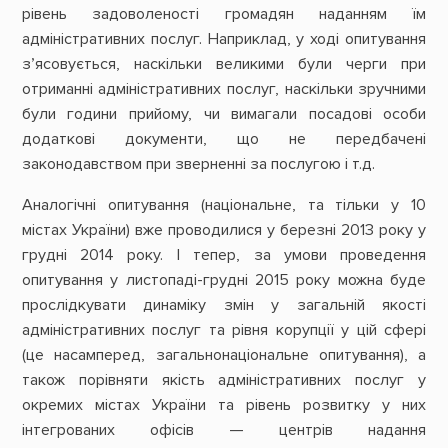
рівень задоволеності громадян наданням їм
адміністративних послуг. Наприклад, у ході опитування
з’ясовується, наскільки великими були черги при
отриманні адміністративних послуг, наскільки зручними
були години прийому, чи вимагали посадові особи
додаткові документи, що не передбачені
законодавством при зверненні за послугою і т.д.
Аналогічні опитування (національне, та тільки у 10
містах України) вже проводилися у березні 2013 року у
грудні 2014 року. І тепер, за умови проведення
опитування у листопаді-грудні 2015 року можна буде
прослідкувати динаміку змін у загальній якості
адміністративних послуг та рівня корупції у цій сфері
(це насамперед, загальнонаціональне опитування), а
також порівняти якість адміністративних послуг у
окремих містах України та рівень розвитку у них
інтегрованих офісів — центрів надання