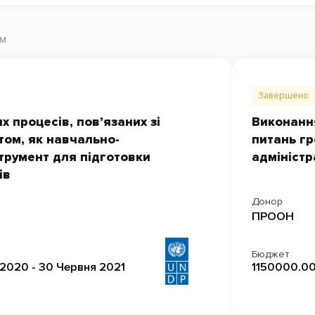
ом
Завершено
х процесів, пов’язаних зі
Виконання
ом, як навчально-
питань г
трумент для підготовки
адміністр
ів
Донор
ПРООН
Бюджет
 2020 - 30 Червня 2021
1150000.00