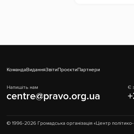
Команда
Видання
Звіти
Проєкти
Партнери
Напишіть нам
Є 
centre@pravo.org.ua
+
© 1996-2026 Громадська організація «Центр політик