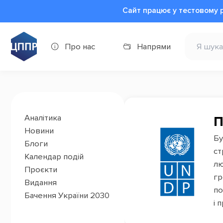
Сайт працює у тестовому 
Про нас
Напрями
Аналітика
Новини
Бу
Блоги
ст
Календар подій
лю
Проєкти
гр
Видання
по
Бачення України 2030
і 