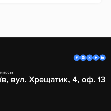
димось?
їв, вул. Хрещатик, 4, оф. 13