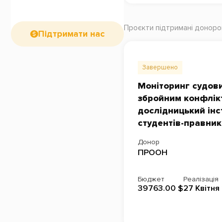
Проєкти підтримані донор
Підтримати нас
Завершено
Моніторинг судови
збройним конфлікт
дослідницький інс
студентів-правник
Донор
ПРООН
Бюджет
Реалізація
39763.00 $
27 Квітня