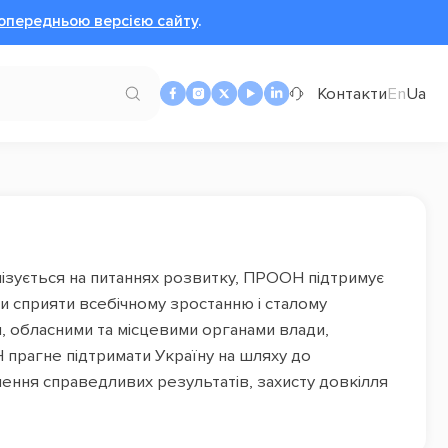
опередньою версією сайту
.
Контакти
En
Ua
лізується на питаннях розвитку, ПРООН підтримує
аби сприяти всебічному зростанню і сталому
, обласними та місцевими органами влади,
прагне підтримати Україну на шляху до
нення справедливих результатів, захисту довкілля