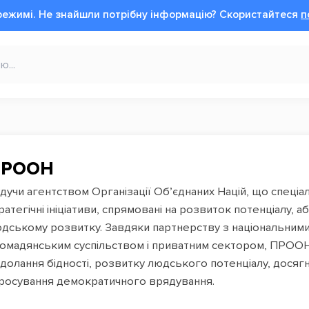
режимі.
Не знайшли потрібну інформацію?
Cкористайтеся
п
ПРООН
дучи агентством Організації Об’єднаних Націй, що спеціа
ратегічні ініціативи, спрямовані на розвиток потенціалу, 
дському розвитку. Завдяки партнерству з національними
омадянським суспільством і приватним сектором, ПРООН 
долання бідності, розвитку людського потенціалу, досяг
просування демократичного врядування.